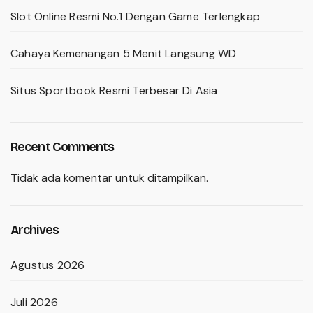
Slot Online Resmi No.1 Dengan Game Terlengkap
Cahaya Kemenangan 5 Menit Langsung WD
Situs Sportbook Resmi Terbesar Di Asia
Recent Comments
Tidak ada komentar untuk ditampilkan.
Archives
Agustus 2026
Juli 2026