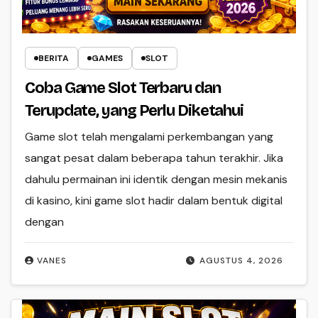
BERITA
GAMES
SLOT
Coba Game Slot Terbaru dan
Terupdate, yang Perlu Diketahui
Game slot telah mengalami perkembangan yang
sangat pesat dalam beberapa tahun terakhir. Jika
dahulu permainan ini identik dengan mesin mekanis
di kasino, kini game slot hadir dalam bentuk digital
dengan
VANES
AGUSTUS 4, 2026