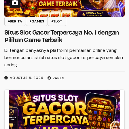
BERITA
GAMES
SLOT
Situs Slot Gacor Terpercaya No. 1 dengan
Pilihan Game Terbaik
Di tengah banyaknya platform permainan online yang
bermunculan, istilah situs slot gacor terpercaya semakin
sering…
AGUSTUS 8, 2026
VANES