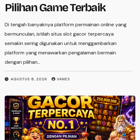
Pilihan Game Terbaik
Fe
Pe
i tengah banyaknya platform permainan online yang
Scatt
rmunculan, istilah situs slot gacor terpercaya
pengg
emakin sering digunakan untuk menggambarkan
menga
latform yang menawarkan pengalaman bermain
mampu
engan pilihan…
AGU
AGUSTUS 8, 2026
VANES