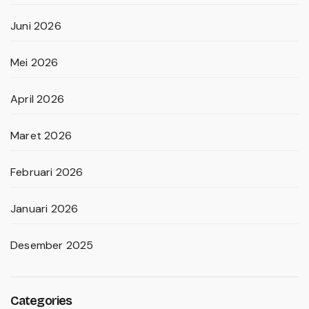
Juni 2026
Mei 2026
April 2026
Maret 2026
Februari 2026
Januari 2026
Desember 2025
Categories