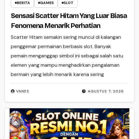
BERITA
GAMES
SLOT
Sensasi Scatter Hitam Yang Luar Biasa
Fenomena Menarik Perhatian
Scatter Hitam semakin sering muncul di kalangan
penggemar permainan berbasis slot. Banyak
pemain menganggap simbol ini sebagai salah satu
elemen yang mampu menghadirkan pengalaman
bermain yang lebih menarik karena sering
VANES
AGUSTUS 7, 2026