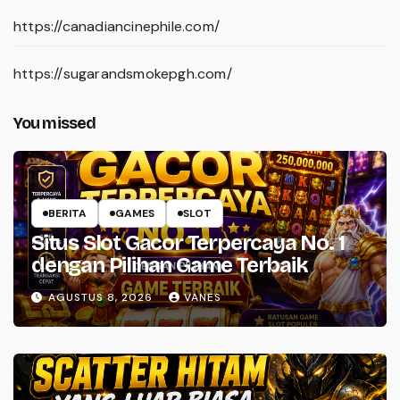
https://canadiancinephile.com/
https://sugarandsmokepgh.com/
You missed
BERITA
GAMES
SLOT
Situs Slot Gacor Terpercaya No. 1
dengan Pilihan Game Terbaik
AGUSTUS 8, 2026
VANES