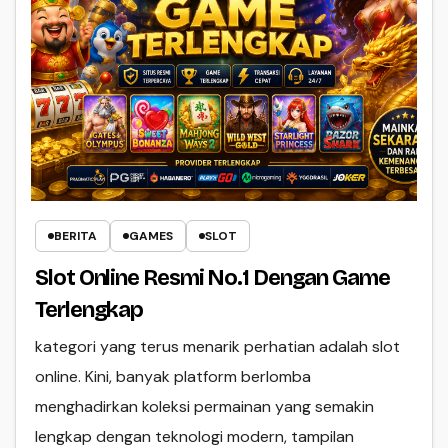
BERITA
GAMES
SLOT
Slot Online Resmi No.1 Dengan Game
Terlengkap
kategori yang terus menarik perhatian adalah slot
online. Kini, banyak platform berlomba
menghadirkan koleksi permainan yang semakin
lengkap dengan teknologi modern, tampilan