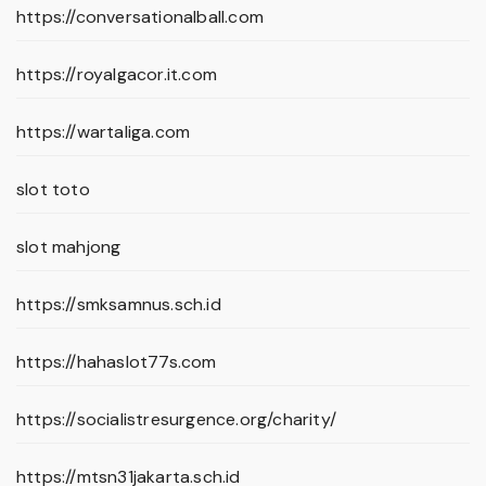
https://conversationalball.com
https://royalgacor.it.com
https://wartaliga.com
slot toto
slot mahjong
https://smksamnus.sch.id
https://hahaslot77s.com
https://socialistresurgence.org/charity/
https://mtsn31jakarta.sch.id