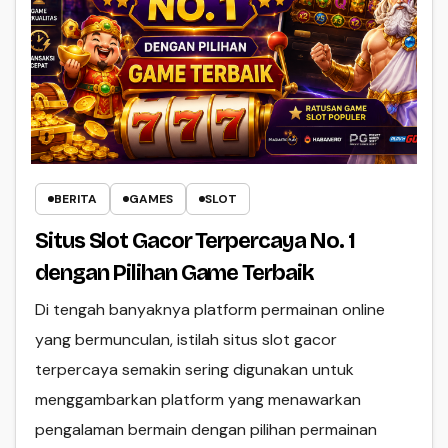
BERITA
GAMES
SLOT
Situs Slot Gacor Terpercaya No. 1
dengan Pilihan Game Terbaik
Di tengah banyaknya platform permainan online
yang bermunculan, istilah situs slot gacor
terpercaya semakin sering digunakan untuk
menggambarkan platform yang menawarkan
pengalaman bermain dengan pilihan permainan