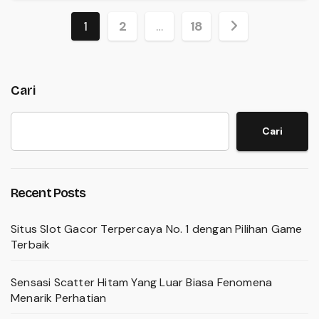
Paginasi
1
2
…
18
pos
Cari
Cari
Recent Posts
Situs Slot Gacor Terpercaya No. 1 dengan Pilihan Game
Terbaik
Sensasi Scatter Hitam Yang Luar Biasa Fenomena
Menarik Perhatian