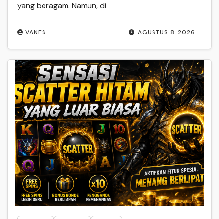
yang beragam. Namun, di
VANES
AGUSTUS 8, 2026