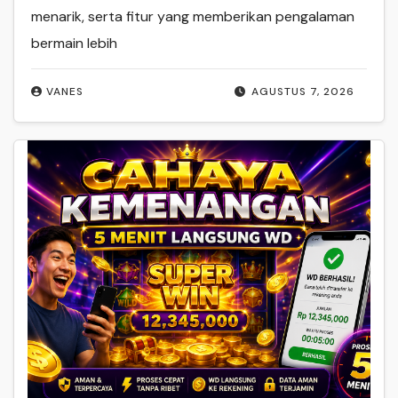
menarik, serta fitur yang memberikan pengalaman
bermain lebih
VANES
AGUSTUS 7, 2026