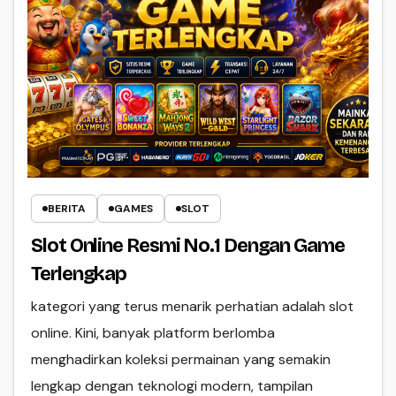
BERITA
GAMES
SLOT
Slot Online Resmi No.1 Dengan Game
Terlengkap
kategori yang terus menarik perhatian adalah slot
online. Kini, banyak platform berlomba
menghadirkan koleksi permainan yang semakin
lengkap dengan teknologi modern, tampilan