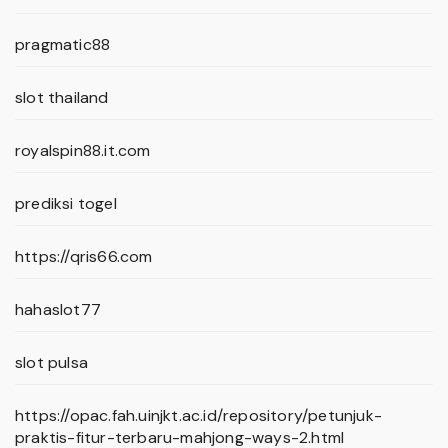
pragmatic88
slot thailand
royalspin88.it.com
prediksi togel
https://qris66.com
hahaslot77
slot pulsa
https://opac.fah.uinjkt.ac.id/repository/petunjuk-
praktis-fitur-terbaru-mahjong-ways-2.html