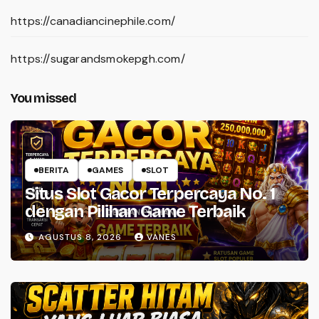
https://canadiancinephile.com/
https://sugarandsmokepgh.com/
You missed
BERITA
GAMES
SLOT
Situs Slot Gacor Terpercaya No. 1
dengan Pilihan Game Terbaik
AGUSTUS 8, 2026
VANES