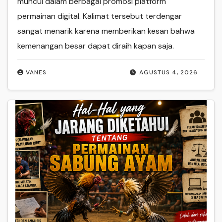
muncul dalam berbagai promosi platform
permainan digital. Kalimat tersebut terdengar
sangat menarik karena memberikan kesan bahwa
kemenangan besar dapat diraih kapan saja.
VANES
AGUSTUS 4, 2026