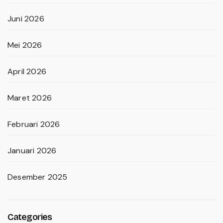
Juni 2026
Mei 2026
April 2026
Maret 2026
Februari 2026
Januari 2026
Desember 2025
Categories