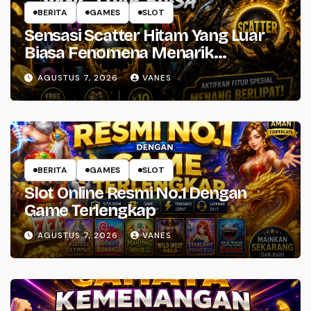
BERITA
GAMES
SLOT
Sensasi Scatter Hitam Yang Luar
Biasa Fenomena Menarik
Perhatian
AGUSTUS 7, 2026
VANES
BERITA
GAMES
SLOT
Slot Online Resmi No.1 Dengan
Game Terlengkap
AGUSTUS 7, 2026
VANES