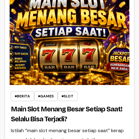
BERITA
GAMES
SLOT
Main Slot Menang Besar Setiap Saat!
Selalu Bisa Terjadi?
Istilah “main slot menang besar setiap saat” kerap