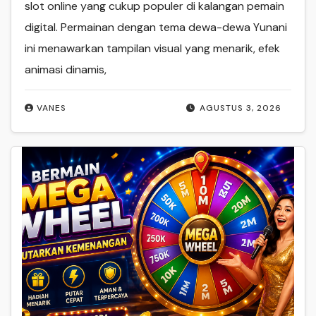
slot online yang cukup populer di kalangan pemain
digital. Permainan dengan tema dewa-dewa Yunani
ini menawarkan tampilan visual yang menarik, efek
animasi dinamis,
VANES
AGUSTUS 3, 2026