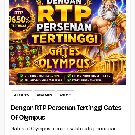
BERITA
GAMES
SLOT
Dengan RTP Persenan Tertinggi Gates
Of Olympus
Gates of Olympus menjadi salah satu permainan