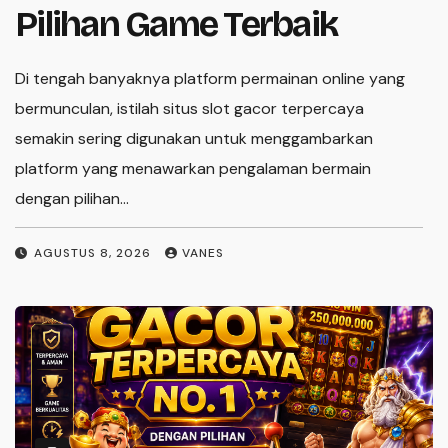
ilihan Game Terbaik
Fen
Per
tengah banyaknya platform permainan online yang
Scatter
munculan, istilah situs slot gacor terpercaya
penggem
akin sering digunakan untuk menggambarkan
mengang
tform yang menawarkan pengalaman bermain
mampu 
gan pilihan…
AGUS
GUSTUS 8, 2026
VANES