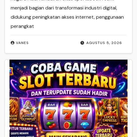
menjadi bagian dari transformasi industri digital,
didukung peningkatan akses internet, penggunaan
perangkat
VANES
AGUSTUS 5, 2026