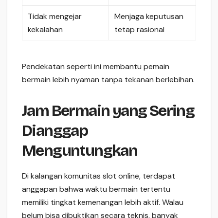
Tidak mengejar
Menjaga keputusan
kekalahan
tetap rasional
Pendekatan seperti ini membantu pemain
bermain lebih nyaman tanpa tekanan berlebihan.
Jam Bermain yang Sering
Dianggap
Menguntungkan
Di kalangan komunitas slot online, terdapat
anggapan bahwa waktu bermain tertentu
memiliki tingkat kemenangan lebih aktif. Walau
belum bisa dibuktikan secara teknis, banyak