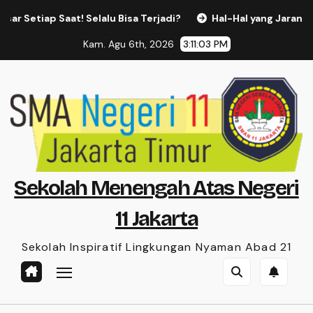
Skip
t! Selalu Bisa Terjadi?
Hal-Hal yang Jarang Diketahui Te
to
Kam. Agu 6th, 2026
3:11:05 PM
content
Sekolah Menengah Atas Negeri
11 Jakarta
Sekolah Inspiratif Lingkungan Nyaman Abad 21