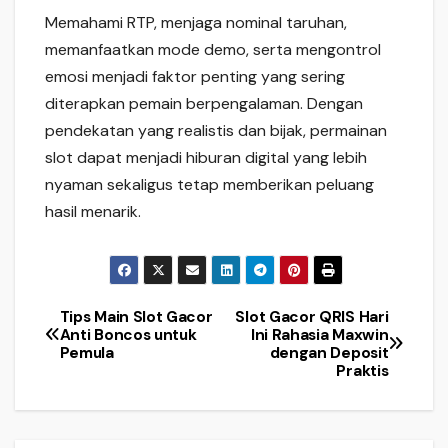
Memahami RTP, menjaga nominal taruhan,
memanfaatkan mode demo, serta mengontrol
emosi menjadi faktor penting yang sering
diterapkan pemain berpengalaman. Dengan
pendekatan yang realistis dan bijak, permainan
slot dapat menjadi hiburan digital yang lebih
nyaman sekaligus tetap memberikan peluang
hasil menarik.
Tips Main Slot Gacor
Slot Gacor QRIS Hari
Navigasi
Anti Boncos untuk
Ini Rahasia Maxwin
Pemula
dengan Deposit
pos
Praktis