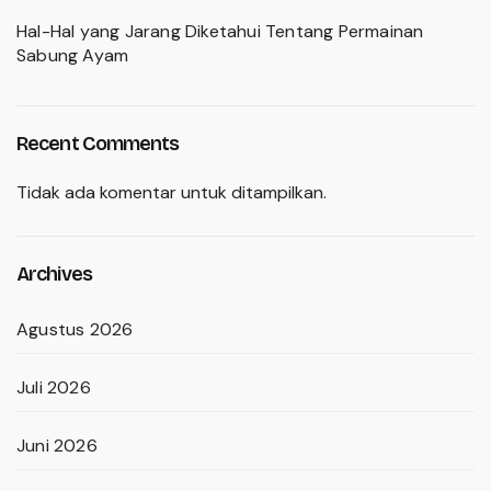
Hal-Hal yang Jarang Diketahui Tentang Permainan
Sabung Ayam
Recent Comments
Tidak ada komentar untuk ditampilkan.
Archives
Agustus 2026
Juli 2026
Juni 2026