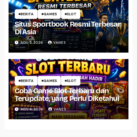
BERITA
GAMES
SLOT
Situs Sportbook Resmi Terbesar
Di Asia
AGU 5, 2026
VANES
BERITA
GAMES
SLOT
Coba Game Slot Terbaru dan
Terupdate, yang Perlu Diketahui
AGU 4, 2026
VANES