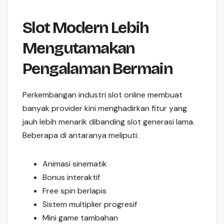
Slot Modern Lebih
Mengutamakan
Pengalaman Bermain
Perkembangan industri slot online membuat
banyak provider kini menghadirkan fitur yang
jauh lebih menarik dibanding slot generasi lama.
Beberapa di antaranya meliputi:
Animasi sinematik
Bonus interaktif
Free spin berlapis
Sistem multiplier progresif
Mini game tambahan