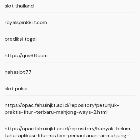
slot thailand
royalspin88.it.com
prediksi togel
https://qris66.com
hahaslot77
slot pulsa
https://opac.fah.uinjkt.ac.id/repository/petunjuk-
praktis-fitur-terbaru-mahjong-ways-2.html
https://opac.fah.uinjkt.ac.id/repository/banyak-belum-
tahu-aplikasi-fitur-sistem-pemantauan-ai-mahjong-