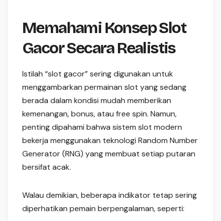
Memahami Konsep Slot
Gacor Secara Realistis
Istilah “slot gacor” sering digunakan untuk
menggambarkan permainan slot yang sedang
berada dalam kondisi mudah memberikan
kemenangan, bonus, atau free spin. Namun,
penting dipahami bahwa sistem slot modern
bekerja menggunakan teknologi Random Number
Generator (RNG) yang membuat setiap putaran
bersifat acak.
Walau demikian, beberapa indikator tetap sering
diperhatikan pemain berpengalaman, seperti: