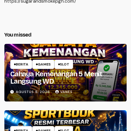
https://sugarandsmokepgh.com/
You missed
BERITA
GAMES
SLOT
Cahaya Kemenangan 5 Menit
Langsung WD
AGUSTUS 5, 2026
VANES
BERITA
GAMES
SLOT