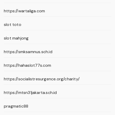
https://wartaliga.com
slot toto
slot mahjong
https://smksamnus.sch.id
https://hahaslot77s.com
https://socialistresurgence.org/charity/
https://mtsn31jakarta.sch.id
pragmatic88