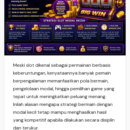
Meski slot dikenal sebagai permainan berbasis
keberuntungan, kenyataannya banyak pemain
berpengalaman memanfaatkan pola bermain,
pengelolaan modal, hingga pemilihan game yang
tepat untuk meningkatkan peluang menang.
Inilah alasan mengapa strategi bermain dengan
modal kecil tetap mampu menghasilkan hasil
yang kompetitif apabila dilakukan secara disiplin
dan terukur.