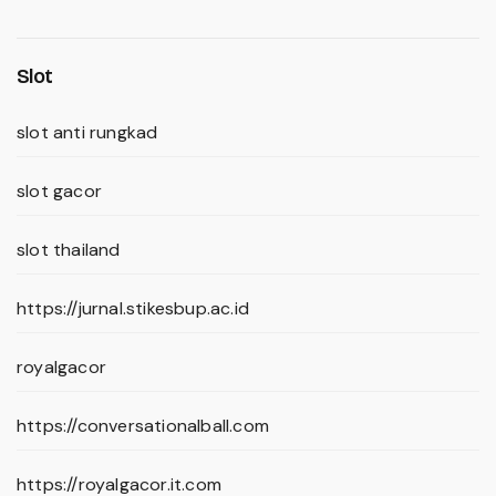
Slot
slot anti rungkad
slot gacor
slot thailand
https://jurnal.stikesbup.ac.id
royalgacor
https://conversationalball.com
https://royalgacor.it.com