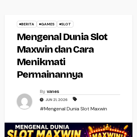
BERITA
GAMES
SLOT
Mengenal Dunia Slot
Maxwin dan Cara
Menikmati
Permainannya
By
vanes
JUN 21, 2026
#Mengenal Dunia Slot Maxwin