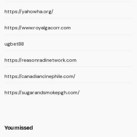
https://yahowha.org/
https://www.royalgacorr.com
ugbet88
https://reasonradinetwork.com
https://canadiancinephile.com/
https://sugarandsmokepgh.com/
You missed