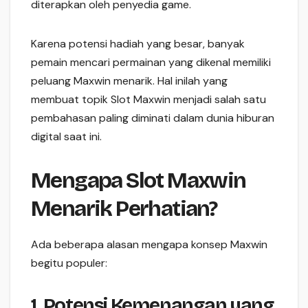
diterapkan oleh penyedia game.
Karena potensi hadiah yang besar, banyak
pemain mencari permainan yang dikenal memiliki
peluang Maxwin menarik. Hal inilah yang
membuat topik Slot Maxwin menjadi salah satu
pembahasan paling diminati dalam dunia hiburan
digital saat ini.
Mengapa Slot Maxwin
Menarik Perhatian?
Ada beberapa alasan mengapa konsep Maxwin
begitu populer:
1. Potensi Kemenangan yang