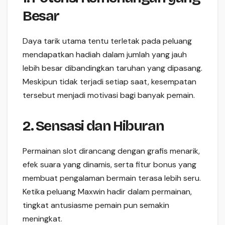
Besar
Daya tarik utama tentu terletak pada peluang
mendapatkan hadiah dalam jumlah yang jauh
lebih besar dibandingkan taruhan yang dipasang.
Meskipun tidak terjadi setiap saat, kesempatan
tersebut menjadi motivasi bagi banyak pemain.
2. Sensasi dan Hiburan
Permainan slot dirancang dengan grafis menarik,
efek suara yang dinamis, serta fitur bonus yang
membuat pengalaman bermain terasa lebih seru.
Ketika peluang Maxwin hadir dalam permainan,
tingkat antusiasme pemain pun semakin
meningkat.