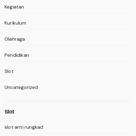
Kegiatan
Kurikulum
Olahraga
Pendidikan
Slot
Uncategorized
Slot
slot anti rungkad