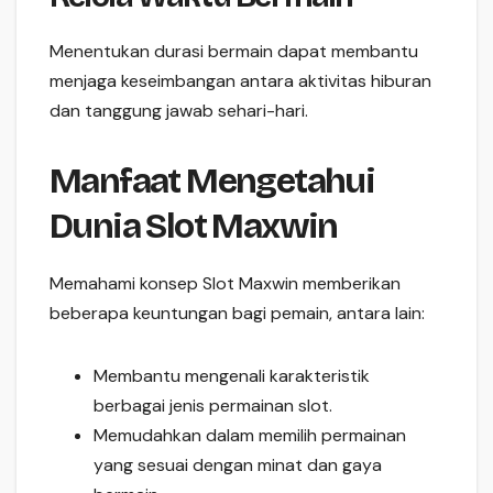
Menentukan durasi bermain dapat membantu
menjaga keseimbangan antara aktivitas hiburan
dan tanggung jawab sehari-hari.
Manfaat Mengetahui
Dunia Slot Maxwin
Memahami konsep Slot Maxwin memberikan
beberapa keuntungan bagi pemain, antara lain:
Membantu mengenali karakteristik
berbagai jenis permainan slot.
Memudahkan dalam memilih permainan
yang sesuai dengan minat dan gaya