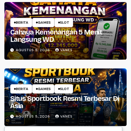
BERITA
GAMES
SLOT
Cahaya Kemenangan 5 Menit
Langsung WD
AGUSTUS 5, 2026
VANES
BERITA
GAMES
SLOT
Situs Sportbook Resmi Terbesar Di
Asia
AGUSTUS 5, 2026
VANES