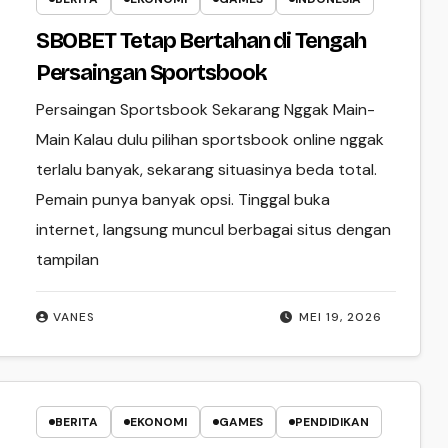
SBOBET Tetap Bertahan di Tengah
Persaingan Sportsbook
Persaingan Sportsbook Sekarang Nggak Main-
Main Kalau dulu pilihan sportsbook online nggak
terlalu banyak, sekarang situasinya beda total.
Pemain punya banyak opsi. Tinggal buka
internet, langsung muncul berbagai situs dengan
tampilan
VANES
MEI 19, 2026
BERITA
EKONOMI
GAMES
PENDIDIKAN