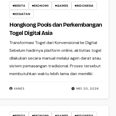
BERITA
EKONOMI
GAMES
INDONESIA
KEGIATAN
Hongkong Pools dan Perkembangan
Togel Digital Asia
Transformasi Togel dari Konvensional ke Digital
Sebelum hadirnya platform online, aktivitas togel
dilakukan secara manual melalui agen darat atau
sistem pemasangan tradisional. Proses tersebut
membutuhkan waktu lebih lama dan memiliki
VANES
MEI 20, 2026
BERITA
EKONOMI
GAMES
INDONESIA