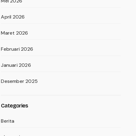
Mei 2026
April 2026
Maret 2026
Februari 2026
Januari 2026
Desember 2025
Categories
Berita