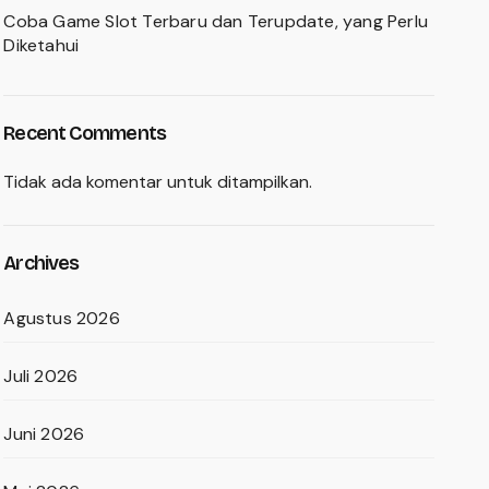
Coba Game Slot Terbaru dan Terupdate, yang Perlu
Diketahui
Recent Comments
Tidak ada komentar untuk ditampilkan.
Archives
Agustus 2026
Juli 2026
Juni 2026