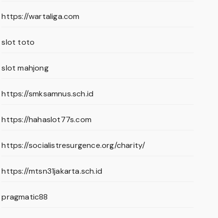
https://wartaliga.com
slot toto
slot mahjong
https://smksamnus.sch.id
https://hahaslot77s.com
https://socialistresurgence.org/charity/
https://mtsn31jakarta.sch.id
pragmatic88