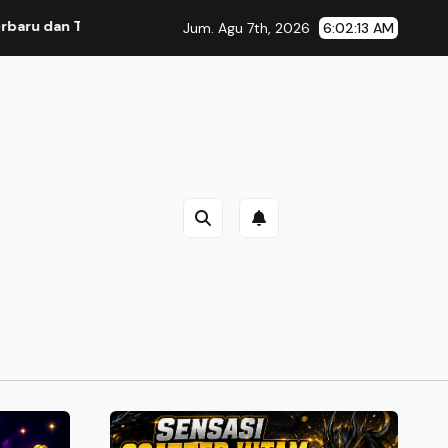
date, yang Perlu Diketahui
Sensasi Scatter Hitam Yan
Jum. Agu 7th, 2026
6:02:14 AM
BERITA
GAMES
SLOT