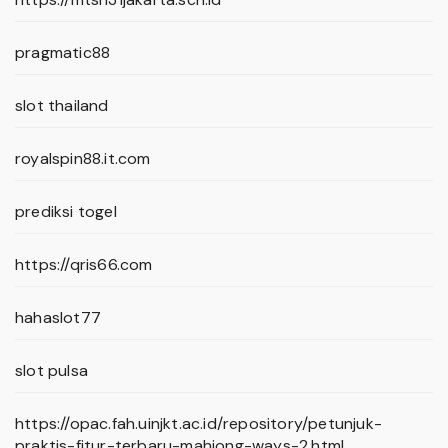
pragmatic88
slot thailand
royalspin88.it.com
prediksi togel
https://qris66.com
hahaslot77
slot pulsa
https://opac.fah.uinjkt.ac.id/repository/petunjuk-
praktis-fitur-terbaru-mahjong-ways-2.html