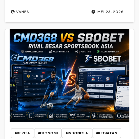
VANES
MEI 23, 2026
BERITA
EKONOMI
INDONESIA
KEGIATAN