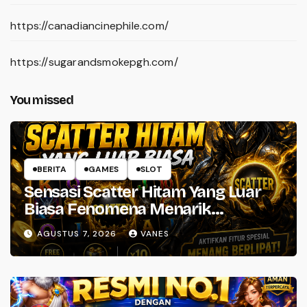
https://canadiancinephile.com/
https://sugarandsmokepgh.com/
You missed
BERITA
GAMES
SLOT
Sensasi Scatter Hitam Yang Luar
Biasa Fenomena Menarik
Perhatian
AGUSTUS 7, 2026
VANES