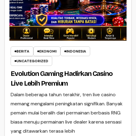
BERITA
EKONOMI
INDONESIA
UNCATEGORIZED
Evolution Gaming Hadirkan Casino
Live Lebih Premium
Dalam beberapa tahun terakhir, tren live casino
memang mengalami peningkatan signifikan. Banyak
pemain mulai beralih dari permainan berbasis RNG
biasa menuju permainan live dealer karena sensasi
yang ditawarkan terasa lebih