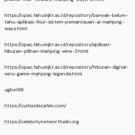
https://opac.fah.uinjkt.ac.id/repository/banyak-belum-
tahu-aplikasi-fitur-sistem-pemantauan-ai-mahjong-
ways.html
https://opac.fah.uinjkt.ac.id/repository/aplikasi-
hiburan-pilihan-mahjong-wins-3.html
https://opac.fah.uinjkt.ac.id/repository/hiburan-digital-
seru-game-mahjong-legenda.html
ugbet88
https://curbsidecafelv.com/
https://celebritynetworthwiki.org