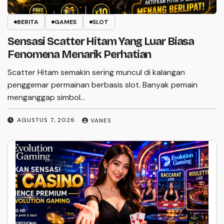
BERITA
GAMES
SLOT
Sensasi Scatter Hitam Yang Luar Biasa
Fenomena Menarik Perhatian
Scatter Hitam semakin sering muncul di kalangan
penggemar permainan berbasis slot. Banyak pemain
menganggap simbol…
AGUSTUS 7, 2026
VANES