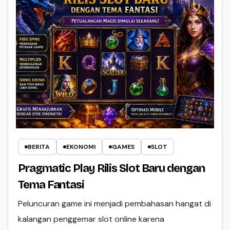
BERITA
EKONOMI
GAMES
SLOT
Pragmatic Play Rilis Slot Baru dengan
Tema Fantasi
Peluncuran game ini menjadi pembahasan hangat di
kalangan penggemar slot online karena