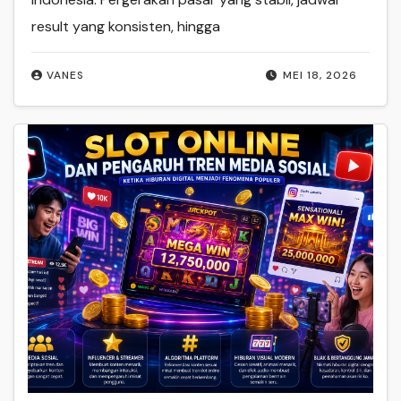
result yang konsisten, hingga
VANES
MEI 18, 2026