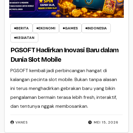
BERITA
EKONOMI
GAMES
INDONESIA
KEGIATAN
PGSOFT Hadirkan Inovasi Baru dalam
Dunia Slot Mobile
PGSOFT kembali jadi perbincangan hangat di
kalangan pecinta slot mobile. Bukan tanpa alasan
ini terus menghadirkan gebrakan baru yang bikin
pengalaman bermain terasa lebih fresh, interaktif,
dan tentunya nggak membosankan.
VANES
MEI 15, 2026