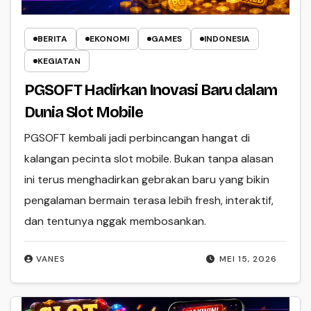
BERITA
EKONOMI
GAMES
INDONESIA
KEGIATAN
PGSOFT Hadirkan Inovasi Baru dalam
Dunia Slot Mobile
PGSOFT kembali jadi perbincangan hangat di
kalangan pecinta slot mobile. Bukan tanpa alasan
ini terus menghadirkan gebrakan baru yang bikin
pengalaman bermain terasa lebih fresh, interaktif,
dan tentunya nggak membosankan.
VANES
MEI 15, 2026