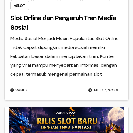
SLOT
Slot Online dan Pengaruh Tren Media
Sosial
Media Sosial Menjadi Mesin Popularitas Slot Online
Tidak dapat dipungkiri, media sosial memiliki
kekuatan besar dalam menciptakan tren. Konten
yang viral mampu menyebarkan informasi dengan
cepat, termasuk mengenai permainan slot
VANES
MEI 17, 2026