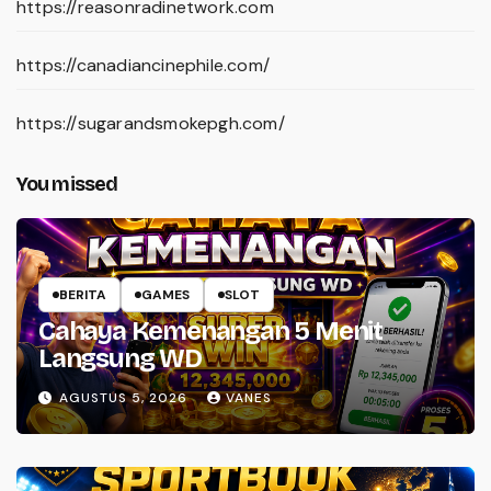
https://reasonradinetwork.com
https://canadiancinephile.com/
https://sugarandsmokepgh.com/
You missed
BERITA
GAMES
SLOT
Cahaya Kemenangan 5 Menit
Langsung WD
AGUSTUS 5, 2026
VANES