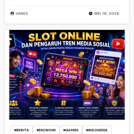
VANES
MEI 18, 2026
BERITA
EKONOMI
GAMES
INDONESIA