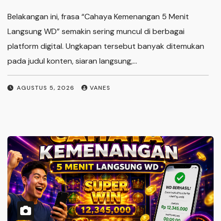
akangan ini, frasa “Cahaya Kemenangan 5 Menit
sektor 
gsung WD” semakin sering muncul di berbagai
platfor
tform digital. Ungkapan tersebut banyak ditemukan
negara 
a judul konten, siaran langsung,…
bagian d
GUSTUS 5, 2026
VANES
AGUS