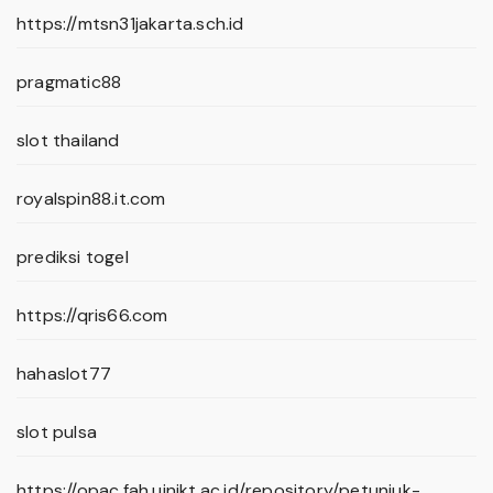
https://mtsn31jakarta.sch.id
pragmatic88
slot thailand
royalspin88.it.com
prediksi togel
https://qris66.com
hahaslot77
slot pulsa
https://opac.fah.uinjkt.ac.id/repository/petunjuk-