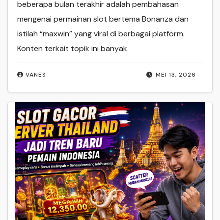
beberapa bulan terakhir adalah pembahasan
mengenai permainan slot bertema Bonanza dan
istilah “maxwin” yang viral di berbagai platform.
Konten terkait topik ini banyak
VANES
MEI 13, 2026