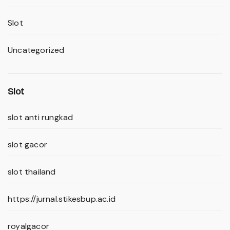
Slot
Uncategorized
Slot
slot anti rungkad
slot gacor
slot thailand
https://jurnal.stikesbup.ac.id
royalgacor