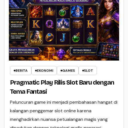
BERITA
EKONOMI
GAMES
SLOT
Pragmatic Play Rilis Slot Baru dengan
Tema Fantasi
Peluncuran game ini menjadi pembahasan hangat di
kalangan penggemar slot online karena
menghadirkan nuansa petualangan magis yang
dipadukan dengan teknologi grafis generasi