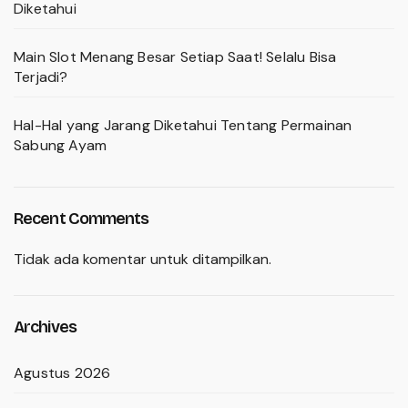
Diketahui
Main Slot Menang Besar Setiap Saat! Selalu Bisa
Terjadi?
Hal-Hal yang Jarang Diketahui Tentang Permainan
Sabung Ayam
Recent Comments
Tidak ada komentar untuk ditampilkan.
Archives
Agustus 2026