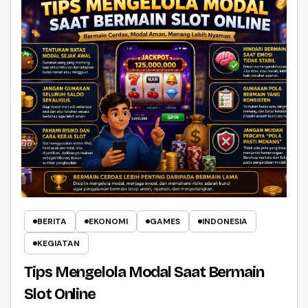
BERITA
EKONOMI
GAMES
INDONESIA
KEGIATAN
Tips Mengelola Modal Saat Bermain
Slot Online