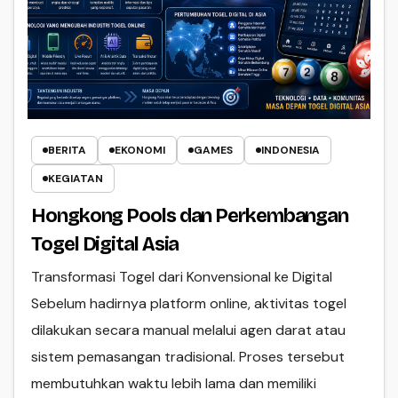
BERITA
EKONOMI
GAMES
INDONESIA
KEGIATAN
Hongkong Pools dan Perkembangan
Togel Digital Asia
Transformasi Togel dari Konvensional ke Digital
Sebelum hadirnya platform online, aktivitas togel
dilakukan secara manual melalui agen darat atau
sistem pemasangan tradisional. Proses tersebut
membutuhkan waktu lebih lama dan memiliki