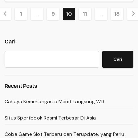
Paginasi
1
…
9
10
11
…
18
pos
Cari
Cari
Recent Posts
Cahaya Kemenangan 5 Menit Langsung WD
Situs Sportbook Resmi Terbesar Di Asia
Coba Game Slot Terbaru dan Terupdate, yang Perlu