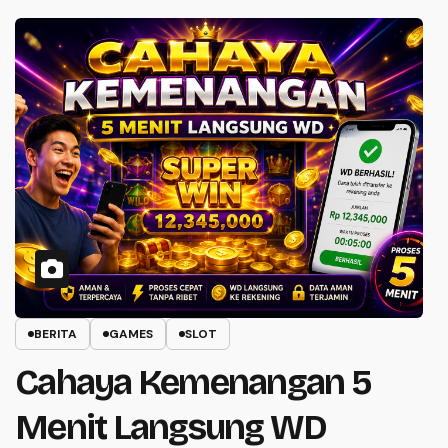
ERITA
GAMES
SLOT
BERIT
ahaya Kemenangan 5
Sit
enit Langsung WD
Ter