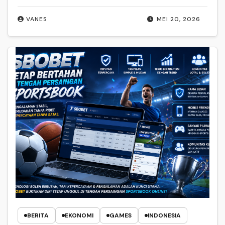
VANES
MEI 20, 2026
BERITA
EKONOMI
GAMES
INDONESIA