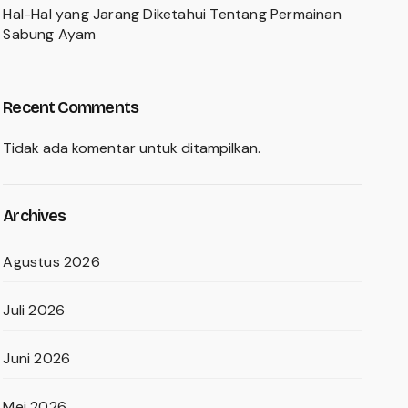
Hal-Hal yang Jarang Diketahui Tentang Permainan
Sabung Ayam
Recent Comments
Tidak ada komentar untuk ditampilkan.
Archives
Agustus 2026
Juli 2026
Juni 2026
Mei 2026