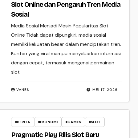
Slot Online dan Pengaruh Tren Media
Sosial
Media Sosial Menjadi Mesin Popularitas Slot
Online Tidak dapat dipungkiri, media sosial
memiliki kekuatan besar dalam menciptakan tren.
Konten yang viral mampu menyebarkan informasi
dengan cepat, termasuk mengenai permainan
slot
VANES
MEI 17, 2026
BERITA
EKONOMI
GAMES
SLOT
Pragmatic Play Rilis Slot Baru