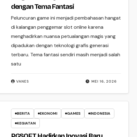
dengan Tema Fantasi
Peluncuran game ini menjadi pembahasan hangat
di kalangan penggemar slot online karena
menghadirkan nuansa petualangan magis yang
dipadukan dengan teknologi grafis generasi
terbaru. Tema fantasi sendiri masih menjadi salah
satu
VANES
MEI 16, 2026
BERITA
EKONOMI
GAMES
INDONESIA
KEGIATAN
PGSOFT Hadirkan Inovasi Baru