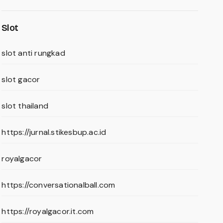
Slot
slot anti rungkad
slot gacor
slot thailand
https://jurnal.stikesbup.ac.id
royalgacor
https://conversationalball.com
https://royalgacor.it.com