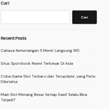
Cari
Cari
Recent Posts
Cahaya Kemenangan 5 Menit Langsung WD
Situs Sportbook Resmi Terbesar Di Asia
Coba Game Slot Terbaru dan Terupdate, yang Perlu
Diketahui
Main Slot Menang Besar Setiap Saat! Selalu Bisa
Terjadi?