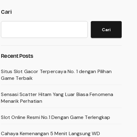
Cari
Cari
Recent Posts
Situs Slot Gacor Terpercaya No. 1 dengan Pilihan
Game Terbaik
Sensasi Scatter Hitam Yang Luar Biasa Fenomena
Menarik Perhatian
Slot Online Resmi No.1 Dengan Game Terlengkap
Cahaya Kemenangan 5 Menit Langsung WD