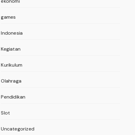
ekonomi
games
Indonesia
Kegiatan
Kurikulum
Olahraga
Pendidikan
Slot
Uncategorized