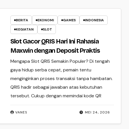
BERITA
EKONOMI
GAMES
INDONESIA
KEGIATAN
SLOT
Slot Gacor QRIS Hari Ini Rahasia
Maxwin dengan Deposit Praktis
Mengapa Slot QRIS Semakin Populer? Di tengah
gaya hidup serba cepat, pemain tentu
menginginkan proses transaksi tanpa hambatan.
QRIS hadir sebagai jawaban atas kebutuhan
tersebut. Cukup dengan memindai kode QR
VANES
MEI 24, 2026