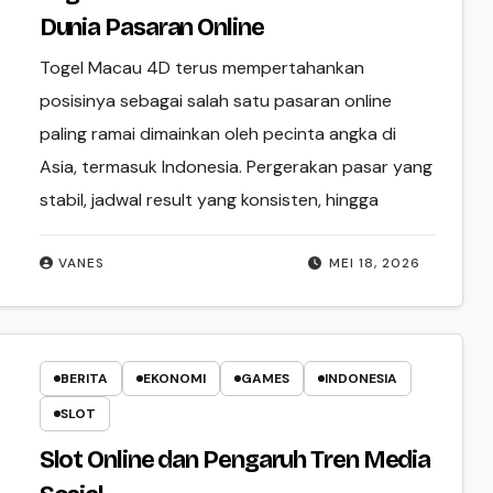
Dunia Pasaran Online
Togel Macau 4D terus mempertahankan
posisinya sebagai salah satu pasaran online
paling ramai dimainkan oleh pecinta angka di
Asia, termasuk Indonesia. Pergerakan pasar yang
stabil, jadwal result yang konsisten, hingga
VANES
MEI 18, 2026
BERITA
EKONOMI
GAMES
INDONESIA
SLOT
Slot Online dan Pengaruh Tren Media