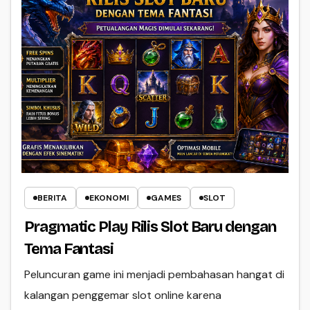
BERITA
EKONOMI
GAMES
SLOT
Pragmatic Play Rilis Slot Baru dengan
Tema Fantasi
Peluncuran game ini menjadi pembahasan hangat di
kalangan penggemar slot online karena