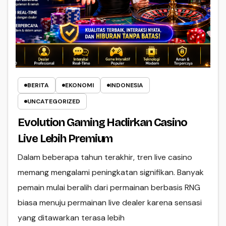
BERITA
EKONOMI
INDONESIA
UNCATEGORIZED
Evolution Gaming Hadirkan Casino
Live Lebih Premium
Dalam beberapa tahun terakhir, tren live casino
memang mengalami peningkatan signifikan. Banyak
pemain mulai beralih dari permainan berbasis RNG
biasa menuju permainan live dealer karena sensasi
yang ditawarkan terasa lebih