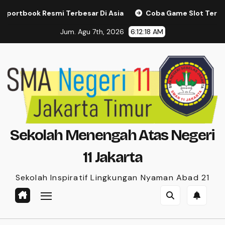
Skip
esar Di Asia
Coba Game Slot Terbaru dan Terupdate, yang
to
Jum. Agu 7th, 2026
6:12:20 AM
content
Sekolah Menengah Atas Negeri
11 Jakarta
Sekolah Inspiratif Lingkungan Nyaman Abad 21