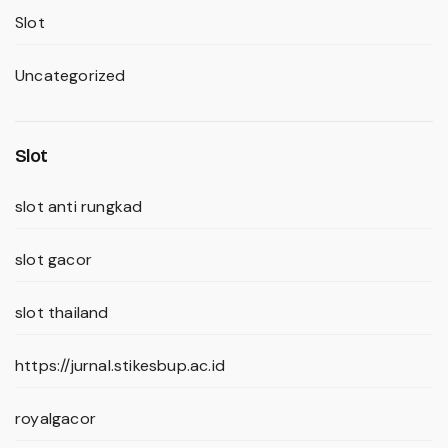
Slot
Uncategorized
Slot
slot anti rungkad
slot gacor
slot thailand
https://jurnal.stikesbup.ac.id
royalgacor