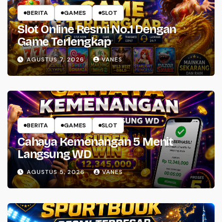
BERITA
GAMES
SLOT
Slot Online Resmi No.1 Dengan
Game Terlengkap
AGUSTUS 7, 2026
VANES
BERITA
GAMES
SLOT
Cahaya Kemenangan 5 Menit
Langsung WD
AGUSTUS 5, 2026
VANES