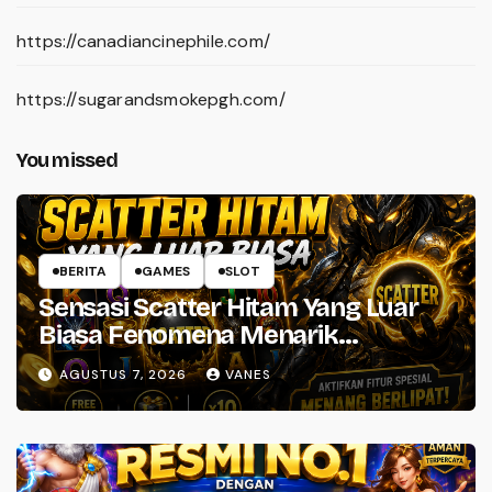
https://canadiancinephile.com/
https://sugarandsmokepgh.com/
You missed
BERITA
GAMES
SLOT
Sensasi Scatter Hitam Yang Luar
Biasa Fenomena Menarik
Perhatian
AGUSTUS 7, 2026
VANES