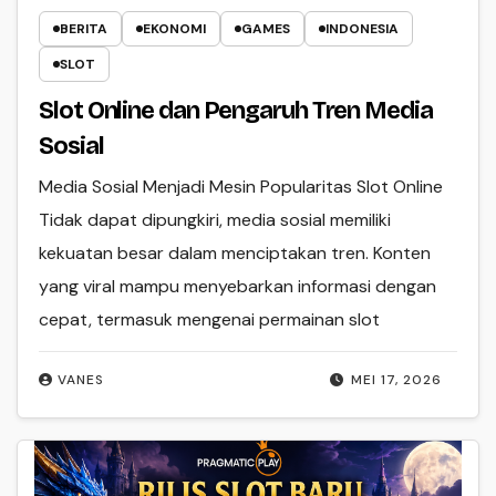
BERITA
EKONOMI
GAMES
INDONESIA
SLOT
Slot Online dan Pengaruh Tren Media
Sosial
Media Sosial Menjadi Mesin Popularitas Slot Online
Tidak dapat dipungkiri, media sosial memiliki
kekuatan besar dalam menciptakan tren. Konten
yang viral mampu menyebarkan informasi dengan
cepat, termasuk mengenai permainan slot
VANES
MEI 17, 2026