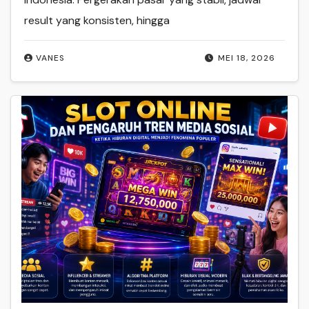
result yang konsisten, hingga
VANES
MEI 18, 2026