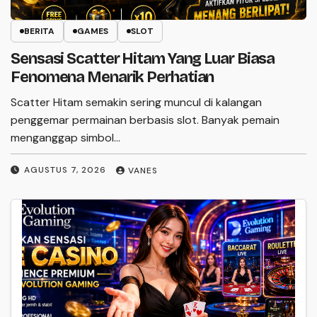
BERITA
GAMES
SLOT
Sensasi Scatter Hitam Yang Luar Biasa
Fenomena Menarik Perhatian
Scatter Hitam semakin sering muncul di kalangan
penggemar permainan berbasis slot. Banyak pemain
menganggap simbol…
AGUSTUS 7, 2026
VANES