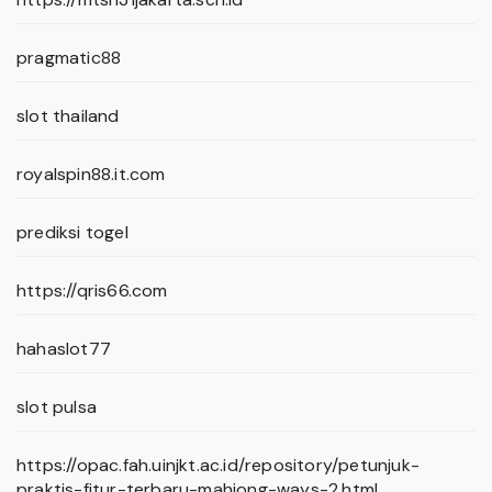
pragmatic88
slot thailand
royalspin88.it.com
prediksi togel
https://qris66.com
hahaslot77
slot pulsa
https://opac.fah.uinjkt.ac.id/repository/petunjuk-
praktis-fitur-terbaru-mahjong-ways-2.html