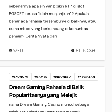
sebenarnya apa sih yang bikin RTP di slot
PGSOFT terasa “lebih menjanjikan”? Apakah
benar ada rahasia tersembunyi di baliknya, atau
cuma mitos yang berkembang di komunitas
pemain? Cerita Nyata dari
VANES
MEI 6, 2026
EKONOMI
GAMES
INDONESIA
KEGIATAN
Dream Gaming Rahasia di Balik
Popularitasnya yang Melejit
nama Dream Gaming Casino muncul sebagai
salah satu platform yang terus menarik