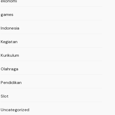
ekonomi
games
Indonesia
Kegiatan
Kurikulum
Olahraga
Pendidikan
Slot
Uncategorized