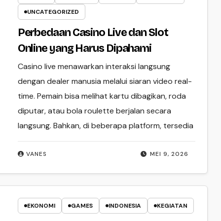
UNCATEGORIZED
Perbedaan Casino Live dan Slot
Online yang Harus Dipahami
Casino live menawarkan interaksi langsung
dengan dealer manusia melalui siaran video real-
time. Pemain bisa melihat kartu dibagikan, roda
diputar, atau bola roulette berjalan secara
langsung. Bahkan, di beberapa platform, tersedia
VANES
MEI 9, 2026
EKONOMI
GAMES
INDONESIA
KEGIATAN