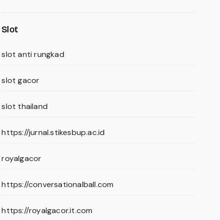
Slot
slot anti rungkad
slot gacor
slot thailand
https://jurnal.stikesbup.ac.id
royalgacor
https://conversationalball.com
https://royalgacor.it.com