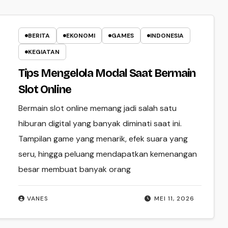
BERITA
EKONOMI
GAMES
INDONESIA
KEGIATAN
Tips Mengelola Modal Saat Bermain
Slot Online
Bermain slot online memang jadi salah satu
hiburan digital yang banyak diminati saat ini.
Tampilan game yang menarik, efek suara yang
seru, hingga peluang mendapatkan kemenangan
besar membuat banyak orang
VANES
MEI 11, 2026