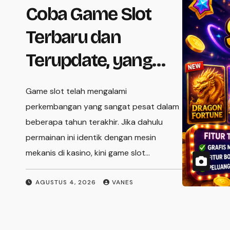
Sensasi Scatter
Hitam Yang Luar
Biasa Fenomena
Menarik Perhatian
Scatter Hitam semakin sering muncul di
kalangan penggemar permainan berbasis
slot. Banyak pemain menganggap simbol
ini sebagai salah satu elemen yang
mampu menghadirkan pengalaman
bermain…
AGUSTUS 7, 2026
VANES