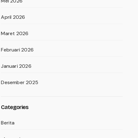
Mei 2026
April 2026
Maret 2026
Februari 2026
Januari 2026
Desember 2025
Categories
Berita