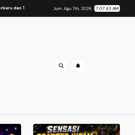
pdate, yang Perlu Diketahui
Sensasi Scatter Hitam Yan
Jum. Agu 7th, 2026
7:07:44 AM
BERITA
GAMES
SLOT