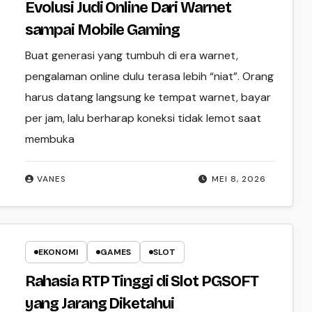
Evolusi Judi Online Dari Warnet
sampai Mobile Gaming
Buat generasi yang tumbuh di era warnet,
pengalaman online dulu terasa lebih “niat”. Orang
harus datang langsung ke tempat warnet, bayar
per jam, lalu berharap koneksi tidak lemot saat
membuka
VANES
MEI 8, 2026
EKONOMI
GAMES
SLOT
Rahasia RTP Tinggi di Slot PGSOFT
yang Jarang Diketahui