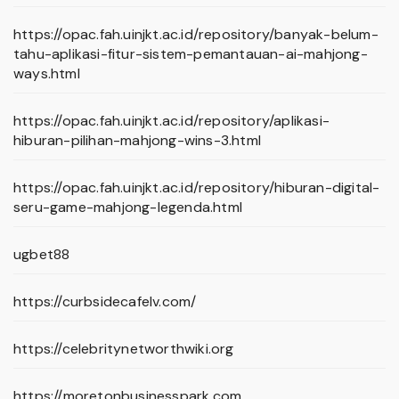
https://opac.fah.uinjkt.ac.id/repository/banyak-belum-
tahu-aplikasi-fitur-sistem-pemantauan-ai-mahjong-
ways.html
https://opac.fah.uinjkt.ac.id/repository/aplikasi-
hiburan-pilihan-mahjong-wins-3.html
https://opac.fah.uinjkt.ac.id/repository/hiburan-digital-
seru-game-mahjong-legenda.html
ugbet88
https://curbsidecafelv.com/
https://celebritynetworthwiki.org
https://moretonbusinesspark.com