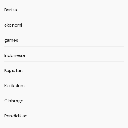
Berita
ekonomi
games
Indonesia
Kegiatan
Kurikulum
Olahraga
Pendidikan