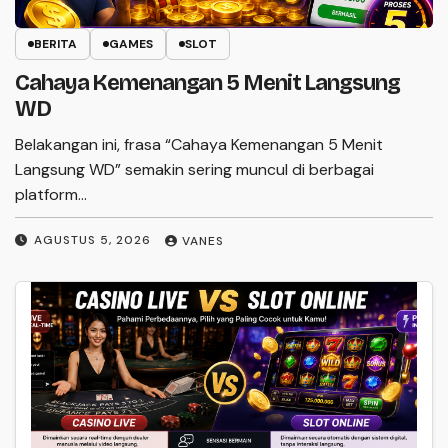
BERITA
GAMES
SLOT
Cahaya Kemenangan 5 Menit Langsung
WD
Belakangan ini, frasa “Cahaya Kemenangan 5 Menit
Langsung WD” semakin sering muncul di berbagai
platform…
AGUSTUS 5, 2026
VANES