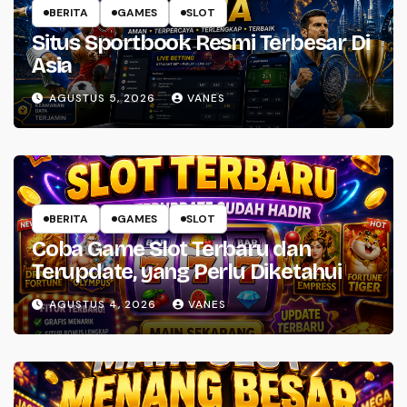
BERITA
GAMES
SLOT
Situs Sportbook Resmi Terbesar Di
Asia
AGUSTUS 5, 2026
VANES
BERITA
GAMES
SLOT
Coba Game Slot Terbaru dan
Terupdate, yang Perlu Diketahui
AGUSTUS 4, 2026
VANES