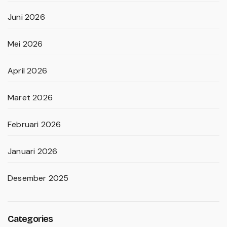
Juni 2026
Mei 2026
April 2026
Maret 2026
Februari 2026
Januari 2026
Desember 2025
Categories