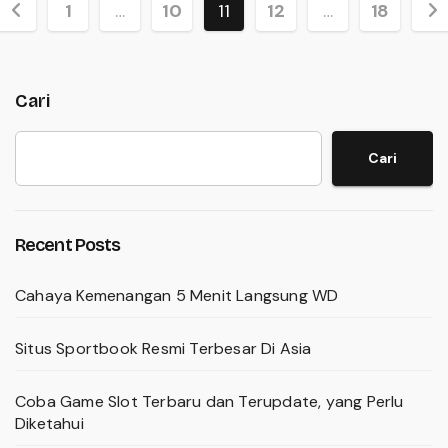
Paginasi
1
…
10
11
12
…
18
pos
Cari
Cari
Recent Posts
Cahaya Kemenangan 5 Menit Langsung WD
Situs Sportbook Resmi Terbesar Di Asia
Coba Game Slot Terbaru dan Terupdate, yang Perlu
Diketahui