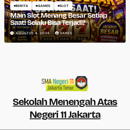
BERITA
GAMES
SLOT
Main Slot Menang Besar Setiap
Saat! Selalu Bisa Terjadi?
AGUSTUS 4, 2026
VANES
Sekolah Menengah Atas
Negeri 11 Jakarta