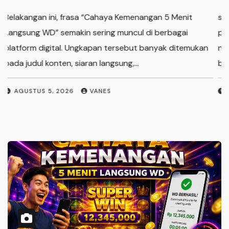
Belakangan ini, frasa “Cahaya Kemenangan 5 Menit
s
Langsung WD” semakin sering muncul di berbagai
p
platform digital. Ungkapan tersebut banyak ditemukan
n
pada judul konten, siaran langsung,…
ba
AGUSTUS 5, 2026
VANES