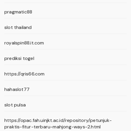
pragmatic88
slot thailand
royalspin88.it.com
prediksi togel
https://qris66.com
hahaslot77
slot pulsa
https://opac.fah.uinjkt.ac.id/repository/petunjuk-
praktis-fitur-terbaru-mahjong-ways-2.html