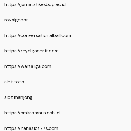
https://jurnal.stikesbup.ac.id
royalgacor
https://conversationalball.com
https://royalgacor.it.com
https://wartaliga.com
slot toto
slot mahjong
https://smksamnus.sch.id
https://hahaslot77s.com