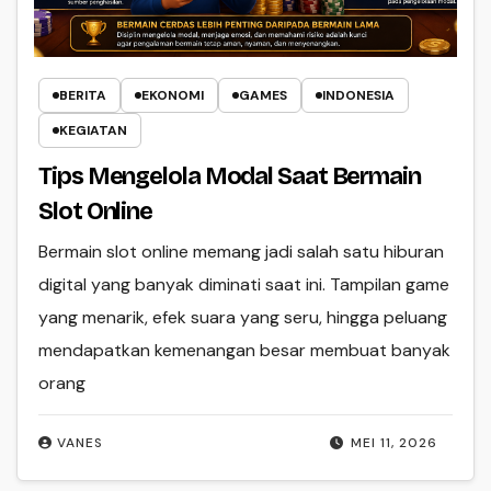
BERITA
EKONOMI
GAMES
INDONESIA
KEGIATAN
Tips Mengelola Modal Saat Bermain
Slot Online
Bermain slot online memang jadi salah satu hiburan
digital yang banyak diminati saat ini. Tampilan game
yang menarik, efek suara yang seru, hingga peluang
mendapatkan kemenangan besar membuat banyak
orang
VANES
MEI 11, 2026