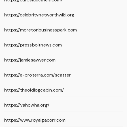
https://celebritynetworthwiki.org
https://moretonbusinesspark.com
https://pressboltnews.com
https://jamiesawyer.com
https://e-proterra.com/scatter
https://theoldlogcabin.com/
https://yahowha.org/
https://www.royalgacorr.com