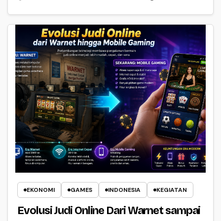
EKONOMI
GAMES
INDONESIA
KEGIATAN
Evolusi Judi Online Dari Warnet sampai