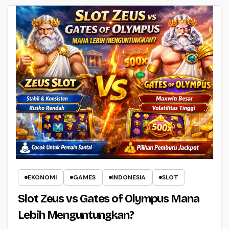
EKONOMI
GAMES
INDONESIA
SLOT
Slot Zeus vs Gates of Olympus Mana
Lebih Menguntungkan?