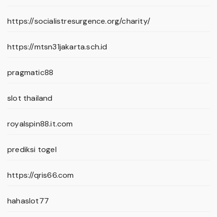
https://socialistresurgence.org/charity/
https://mtsn31jakarta.sch.id
pragmatic88
slot thailand
royalspin88.it.com
prediksi togel
https://qris66.com
hahaslot77