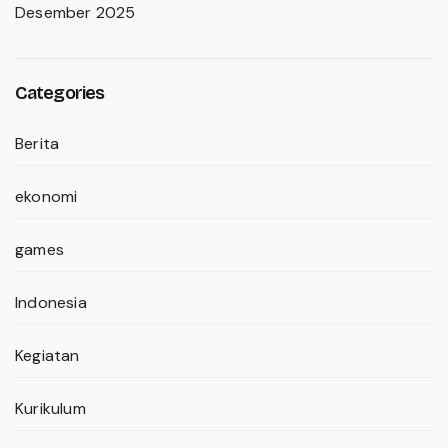
Desember 2025
Categories
Berita
ekonomi
games
Indonesia
Kegiatan
Kurikulum