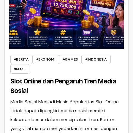
BERITA
EKONOMI
GAMES
INDONESIA
SLOT
Slot Online dan Pengaruh Tren Media
Sosial
Media Sosial Menjadi Mesin Popularitas Slot Online
Tidak dapat dipungkiri, media sosial memiliki
kekuatan besar dalam menciptakan tren. Konten
yang viral mampu menyebarkan informasi dengan