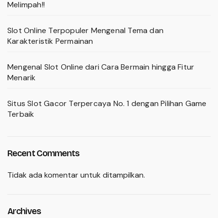
Melimpah!!
Slot Online Terpopuler Mengenal Tema dan
Karakteristik Permainan
Mengenal Slot Online dari Cara Bermain hingga Fitur
Menarik
Situs Slot Gacor Terpercaya No. 1 dengan Pilihan Game
Terbaik
Recent Comments
Tidak ada komentar untuk ditampilkan.
Archives