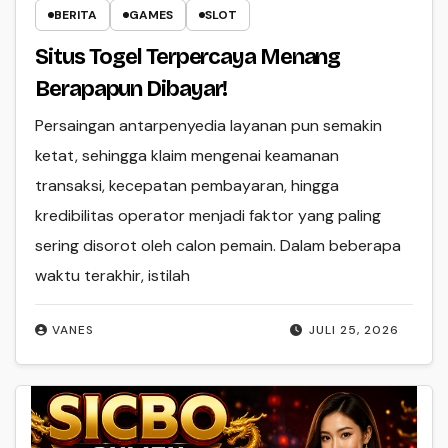
BERITA
GAMES
SLOT
Situs Togel Terpercaya Menang
Berapapun Dibayar!
Persaingan antarpenyedia layanan pun semakin
ketat, sehingga klaim mengenai keamanan
transaksi, kecepatan pembayaran, hingga
kredibilitas operator menjadi faktor yang paling
sering disorot oleh calon pemain. Dalam beberapa
waktu terakhir, istilah
VANES
JULI 25, 2026