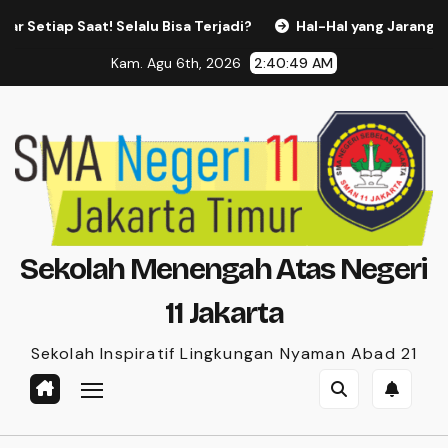
Skip
Bisa Terjadi?
Hal-Hal yang Jarang Diketahui Tentang Per
to
Kam. Agu 6th, 2026
2:40:50 AM
content
Sekolah Menengah Atas Negeri
11 Jakarta
Sekolah Inspiratif Lingkungan Nyaman Abad 21