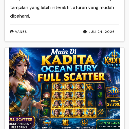
tampilan yang lebih interaktif, aturan yang mudah
dipahami,
VANES
JULI 24, 2026