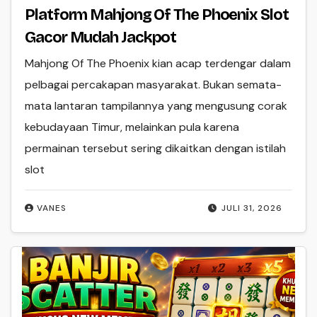
Platform Mahjong Of The Phoenix Slot
Gacor Mudah Jackpot
Mahjong Of The Phoenix kian acap terdengar dalam
pelbagai percakapan masyarakat. Bukan semata-
mata lantaran tampilannya yang mengusung corak
kebudayaan Timur, melainkan pula karena
permainan tersebut sering dikaitkan dengan istilah
slot
VANES
JULI 31, 2026