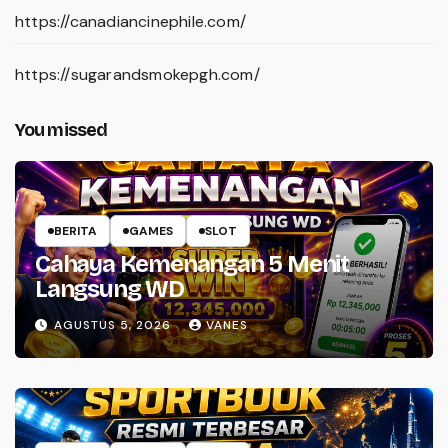
https://canadiancinephile.com/
https://sugarandsmokepgh.com/
You missed
BERITA
GAMES
SLOT
Cahaya Kemenangan 5 Menit
Langsung WD
AGUSTUS 5, 2026
VANES