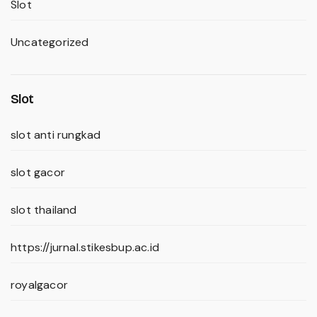
Slot
Uncategorized
Slot
slot anti rungkad
slot gacor
slot thailand
https://jurnal.stikesbup.ac.id
royalgacor