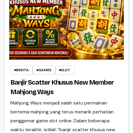
BERITA
GAMES
SLOT
Banjir Scatter Khusus New Member
Mahjong Ways
Mahjong Ways menjadi salah satu permainan
bertema mahjong yang terus menarik perhatian
penggemar game slot online. Dalam beberapa
waktu terakhir, istilah “banjir scatter khusus new