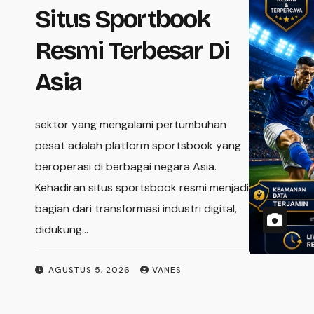
Situs Slot Gacor
Terpercaya No. 1
dengan Pilihan
Game Terbaik
Di tengah banyaknya platform permainan
online yang bermunculan, istilah situs slot
gacor terpercaya semakin sering
digunakan untuk menggambarkan
platform yang menawarkan pengalaman
bermain dengan pilihan…
AGUSTUS 8, 2026
VANES