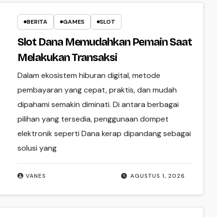
BERITA
GAMES
SLOT
Slot Dana Memudahkan Pemain Saat
Melakukan Transaksi
Dalam ekosistem hiburan digital, metode
pembayaran yang cepat, praktis, dan mudah
dipahami semakin diminati. Di antara berbagai
pilihan yang tersedia, penggunaan dompet
elektronik seperti Dana kerap dipandang sebagai
solusi yang
VANES
AGUSTUS 1, 2026