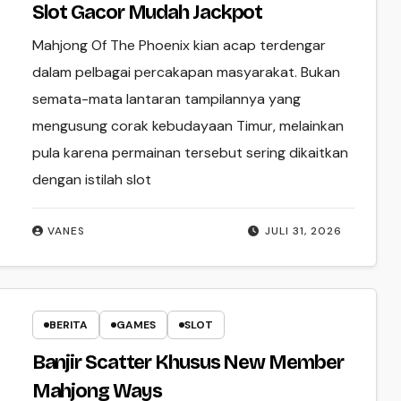
Slot Gacor Mudah Jackpot
Mahjong Of The Phoenix kian acap terdengar
dalam pelbagai percakapan masyarakat. Bukan
semata-mata lantaran tampilannya yang
mengusung corak kebudayaan Timur, melainkan
pula karena permainan tersebut sering dikaitkan
dengan istilah slot
VANES
JULI 31, 2026
BERITA
GAMES
SLOT
Banjir Scatter Khusus New Member
Mahjong Ways