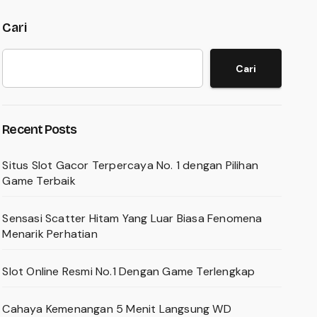
Cari
Cari
Recent Posts
Situs Slot Gacor Terpercaya No. 1 dengan Pilihan
Game Terbaik
Sensasi Scatter Hitam Yang Luar Biasa Fenomena
Menarik Perhatian
Slot Online Resmi No.1 Dengan Game Terlengkap
Cahaya Kemenangan 5 Menit Langsung WD