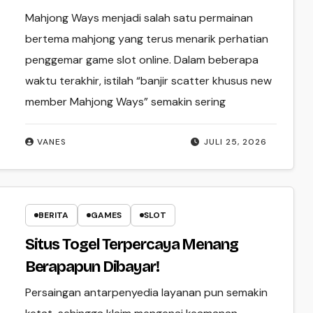
Mahjong Ways menjadi salah satu permainan
bertema mahjong yang terus menarik perhatian
penggemar game slot online. Dalam beberapa
waktu terakhir, istilah “banjir scatter khusus new
member Mahjong Ways” semakin sering
VANES
JULI 25, 2026
BERITA
GAMES
SLOT
Situs Togel Terpercaya Menang
Berapapun Dibayar!
Persaingan antarpenyedia layanan pun semakin