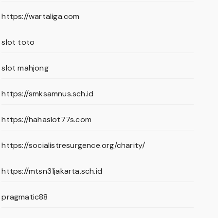
https://wartaliga.com
slot toto
slot mahjong
https://smksamnus.sch.id
https://hahaslot77s.com
https://socialistresurgence.org/charity/
https://mtsn31jakarta.sch.id
pragmatic88