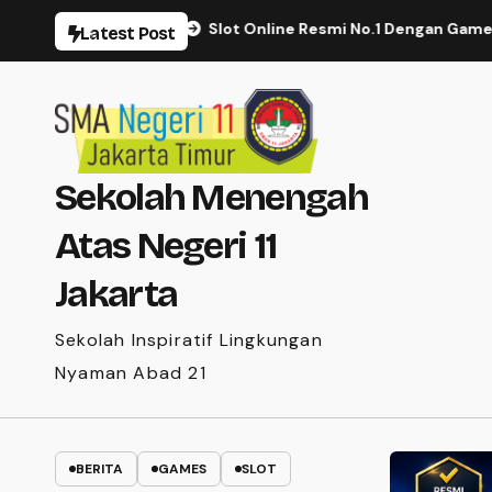
Skip
hatian
Slot Online Resmi No.1 Dengan Game Terlengkap
Latest Post
to
content
Sekolah Menengah
Atas Negeri 11
Jakarta
Sekolah Inspiratif Lingkungan
Nyaman Abad 21
BERITA
GAMES
SLOT