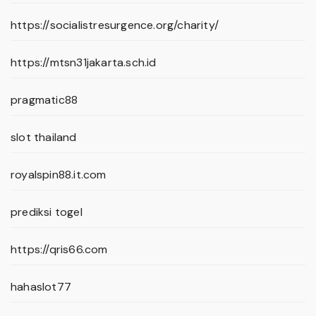
https://socialistresurgence.org/charity/
https://mtsn31jakarta.sch.id
pragmatic88
slot thailand
royalspin88.it.com
prediksi togel
https://qris66.com
hahaslot77