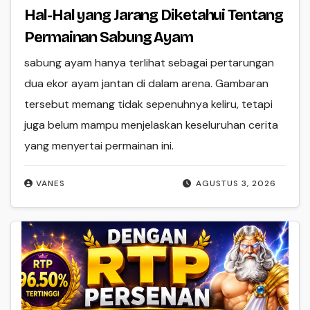
Hal-Hal yang Jarang Diketahui Tentang
Permainan Sabung Ayam
sabung ayam hanya terlihat sebagai pertarungan
dua ekor ayam jantan di dalam arena. Gambaran
tersebut memang tidak sepenuhnya keliru, tetapi
juga belum mampu menjelaskan keseluruhan cerita
yang menyertai permainan ini.
VANES
AGUSTUS 3, 2026