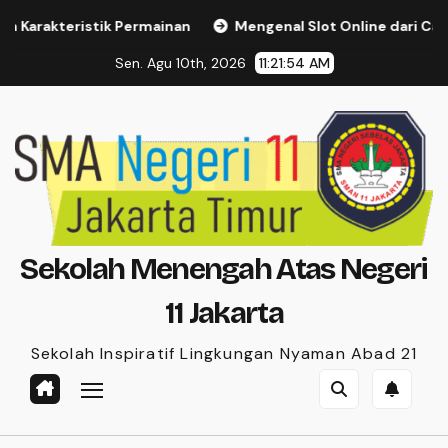
Skip
inan
Mengenal Slot Online dari Cara Bermain hingga Fitur
to
Sen. Agu 10th, 2026
11:21:56 AM
content
Sekolah Menengah Atas Negeri
11 Jakarta
Sekolah Inspiratif Lingkungan Nyaman Abad 21