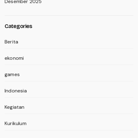
Desember 2025
Categories
Berita
ekonomi
games
Indonesia
Kegiatan
Kurikulum