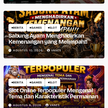
BERITA
GAMES
SLOT
Sabung Ayam Menghadirkan
Kemenangan yang Melimpah!!
AGUSTUS 10, 2026
VANES
BERITA
GAMES
SLOT
Slot Online Terpopuler Mengenal
Tema dan Karakteristik Permainan
AGUSTUS 9, 2026
VANES