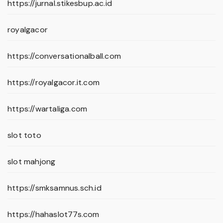
https://jurnal.stikesbup.ac.id
royalgacor
https://conversationalball.com
https://royalgacor.it.com
https://wartaliga.com
slot toto
slot mahjong
https://smksamnus.sch.id
https://hahaslot77s.com