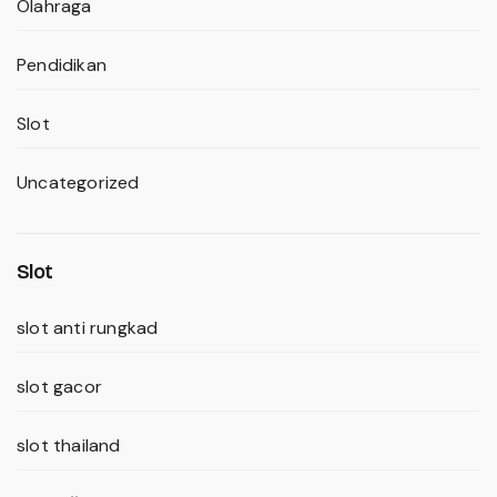
Olahraga
Pendidikan
Slot
Uncategorized
Slot
slot anti rungkad
slot gacor
slot thailand