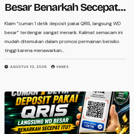
r Benarkah Secepat
Kemen
Melimp
an 1 detik deposit pakai QRIS, langsung WD
Di balik riuh 
dengar sangat menarik. Kalimat semacam ini
sabung ayam te
emukan dalam promosi permainan berisiko
tradisi masyar
rena menawarkan…
aktivitas ters
 10, 2026
VANES
AGUSTUS 10,