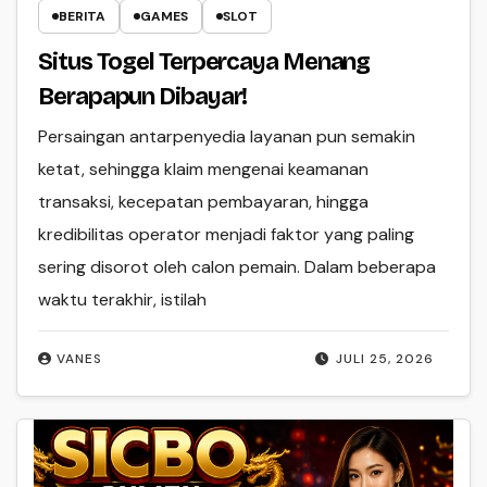
BERITA
GAMES
SLOT
Situs Togel Terpercaya Menang
Berapapun Dibayar!
Persaingan antarpenyedia layanan pun semakin
ketat, sehingga klaim mengenai keamanan
transaksi, kecepatan pembayaran, hingga
kredibilitas operator menjadi faktor yang paling
sering disorot oleh calon pemain. Dalam beberapa
waktu terakhir, istilah
VANES
JULI 25, 2026