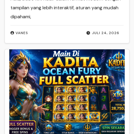
tampilan yang lebih interaktif, aturan yang mudah
dipahami,
VANES
JULI 24, 2026