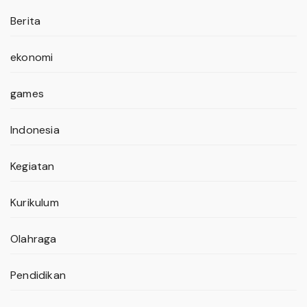
Berita
ekonomi
games
Indonesia
Kegiatan
Kurikulum
Olahraga
Pendidikan