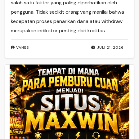
salah satu faktor yang paling diperhatikan oleh
pengguna. Tidak sedikit orang yang menilai bahwa
kecepatan proses penarikan dana atau withdraw
merupakan indikator penting dari kualitas
VANES
JULI 21, 2026