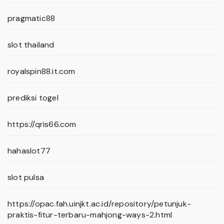
pragmatic88
slot thailand
royalspin88.it.com
prediksi togel
https://qris66.com
hahaslot77
slot pulsa
https://opac.fah.uinjkt.ac.id/repository/petunjuk-
praktis-fitur-terbaru-mahjong-ways-2.html