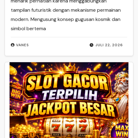
menarik perhatian karena menggabungkan
tampilan futuristik dengan mekanisme permainan
modern. Mengusung konsep gugusan kosmik dan
simbol bertema
VANES
JULI 22, 2026