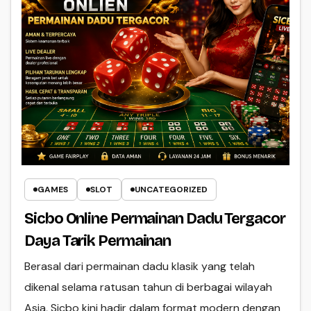
GAMES
SLOT
UNCATEGORIZED
Sicbo Online Permainan Dadu Tergacor
Daya Tarik Permainan
Berasal dari permainan dadu klasik yang telah
dikenal selama ratusan tahun di berbagai wilayah
Asia, Sicbo kini hadir dalam format modern dengan