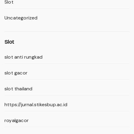
Slot
Uncategorized
Slot
slot anti rungkad
slot gacor
slot thailand
https://jurnal.stikesbup.ac.id
royalgacor