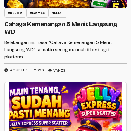
BERITA
GAMES
SLOT
Cahaya Kemenangan 5 Menit Langsung
WD
Belakangan ini, frasa “Cahaya Kemenangan 5 Menit
Langsung WD” semakin sering muncul di berbagai
platform…
AGUSTUS 5, 2026
VANES