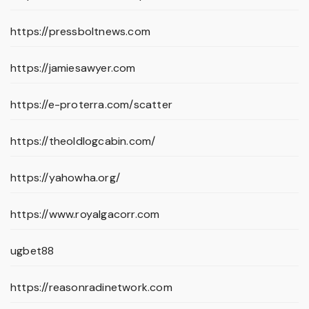
https://pressboltnews.com
https://jamiesawyer.com
https://e-proterra.com/scatter
https://theoldlogcabin.com/
https://yahowha.org/
https://www.royalgacorr.com
ugbet88
https://reasonradinetwork.com