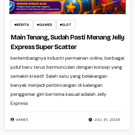
BERITA
GAMES
SLOT
Main Tenang, Sudah Pasti Menang Jelly
Express Super Scatter
berkembangnya industri permainan online, berbagai
judul baru terus bermunculan dengan konsep yang
semakin kreatif. Salah satu yang belakangan
banyak menjadi perbincangan di kalangan
penggemar gim bertema kasual adalah Jelly
Express
VANES
JULI 31, 2026