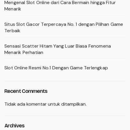
Mengenal Slot Online dari Cara Bermain hingga Fitur
Menarik
Situs Slot Gacor Terpercaya No. 1 dengan Pilihan Game
Terbaik
Sensasi Scatter Hitam Yang Luar Biasa Fenomena
Menarik Perhatian
Slot Online Resmi No.1 Dengan Game Terlengkap
Recent Comments
Tidak ada komentar untuk ditampilkan.
Archives