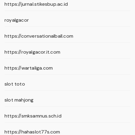
https://jurnal.stikesbup.ac.id
royalgacor
https://conversationalball.com
https://royalgacor.it.com
https://wartaliga.com
slot toto
slot mahjong
https://smksamnus.sch.id
https://hahaslot77s.com