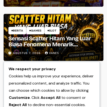
BERITA
GAMES
SLOT
Sensasi Scatter Hitam Yang Luar
Biasa Fenomena Menarik
Perhatian
AGUSTUS 7, 2026
VANES
We respect your privacy
Cookies help us improve your experience, deliver
personalized content, and analyze traffic. You
can choose which cookies to allow by clicking
Customize
. Click
Accept All
to consent or
Reject All
to decline non-essential cookies.