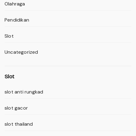
Olahraga
Pendidikan
Slot
Uncategorized
Slot
slot anti rungkad
slot gacor
slot thailand