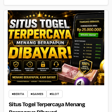
BERITA
GAMES
SLOT
Situs Togel Terpercaya Menang