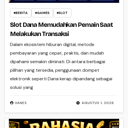
BERITA
GAMES
SLOT
Slot Dana Memudahkan Pemain Saat
Melakukan Transaksi
Dalam ekosistem hiburan digital, metode
pembayaran yang cepat, praktis, dan mudah
dipahami semakin diminati. Di antara berbagai
pilihan yang tersedia, penggunaan dompet
elektronik seperti Dana kerap dipandang sebagai
solusi yang
VANES
AGUSTUS 1, 2026