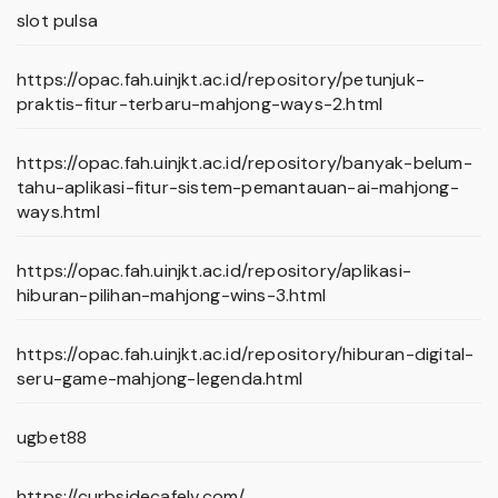
slot pulsa
https://opac.fah.uinjkt.ac.id/repository/petunjuk-
praktis-fitur-terbaru-mahjong-ways-2.html
https://opac.fah.uinjkt.ac.id/repository/banyak-belum-
tahu-aplikasi-fitur-sistem-pemantauan-ai-mahjong-
ways.html
https://opac.fah.uinjkt.ac.id/repository/aplikasi-
hiburan-pilihan-mahjong-wins-3.html
https://opac.fah.uinjkt.ac.id/repository/hiburan-digital-
seru-game-mahjong-legenda.html
ugbet88
https://curbsidecafelv.com/