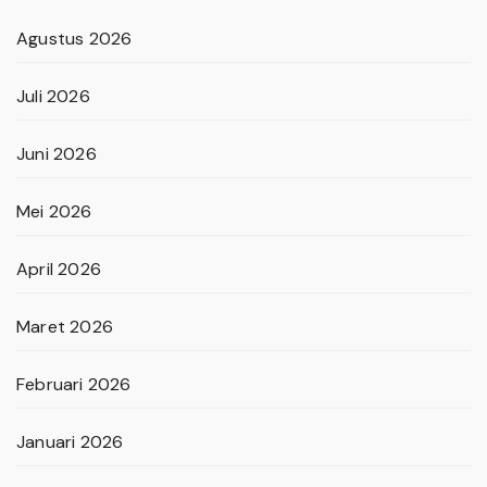
Agustus 2026
Juli 2026
Juni 2026
Mei 2026
April 2026
Maret 2026
Februari 2026
Januari 2026