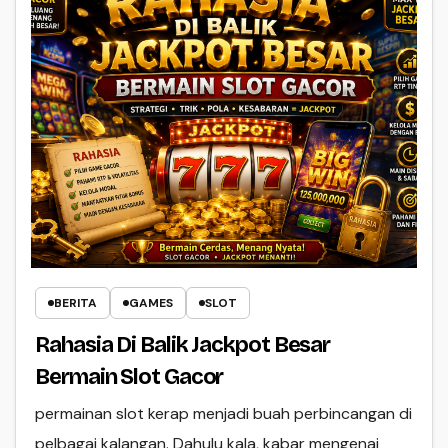
BERITA
GAMES
SLOT
Rahasia Di Balik Jackpot Besar
Bermain Slot Gacor
permainan slot kerap menjadi buah perbincangan di
pelbagai kalangan. Dahulu kala, kabar mengenai