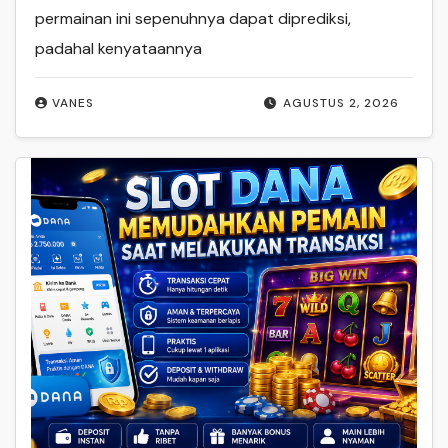
permainan ini sepenuhnya dapat diprediksi,
padahal kenyataannya
VANES
AGUSTUS 2, 2026