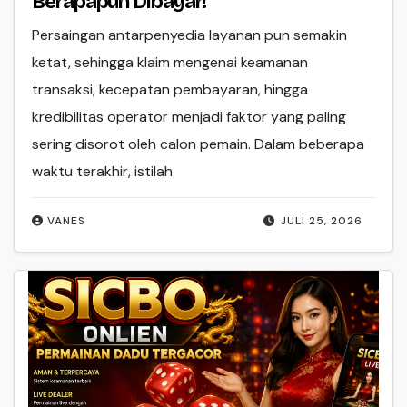
Berapapun Dibayar!
Persaingan antarpenyedia layanan pun semakin
ketat, sehingga klaim mengenai keamanan
transaksi, kecepatan pembayaran, hingga
kredibilitas operator menjadi faktor yang paling
sering disorot oleh calon pemain. Dalam beberapa
waktu terakhir, istilah
VANES
JULI 25, 2026