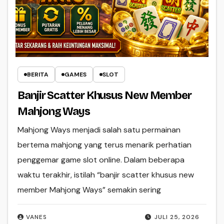
BERITA
GAMES
SLOT
Banjir Scatter Khusus New Member
Mahjong Ways
Mahjong Ways menjadi salah satu permainan
bertema mahjong yang terus menarik perhatian
penggemar game slot online. Dalam beberapa
waktu terakhir, istilah “banjir scatter khusus new
member Mahjong Ways” semakin sering
VANES
JULI 25, 2026