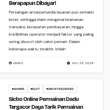
Berapapun Dibayar!
Persaingan antarpenyedia layanan pun semakin
ketat, sehingga klaim mengenai keamanan
transaksi, kecepatan pembayaran, hingga
kredibilitas operator menjadi faktor yang paling
sering disorot oleh calon pemain. Dalam
beberapa waktu terakhir, istilah
VANES
JULI 25, 2026
GAMES
SLOT
UNCATEGORIZED
Sicbo Online Permainan Dadu
Tergacor Daya Tarik Permainan