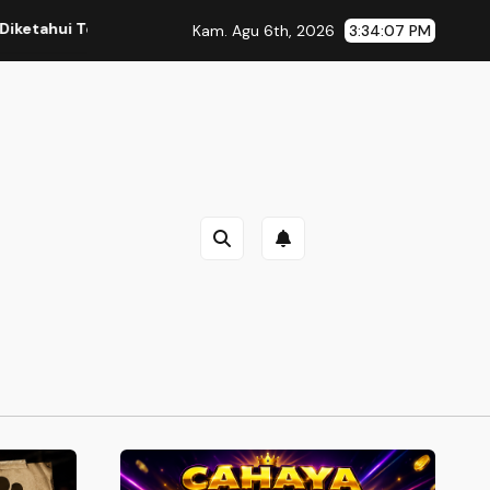
ntang Permainan Sabung Ayam
Cahaya Kemenangan 5 Me
Kam. Agu 6th, 2026
3:34:09 PM
BERITA
GAMES
SLOT