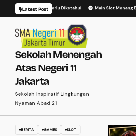
Skip
, yang Perlu Diketahui
Main Slot Menang Besar Setiap Saat
Latest Post
to
content
Sekolah Menengah
Atas Negeri 11
Jakarta
Sekolah Inspiratif Lingkungan
Nyaman Abad 21
BERITA
GAMES
SLOT