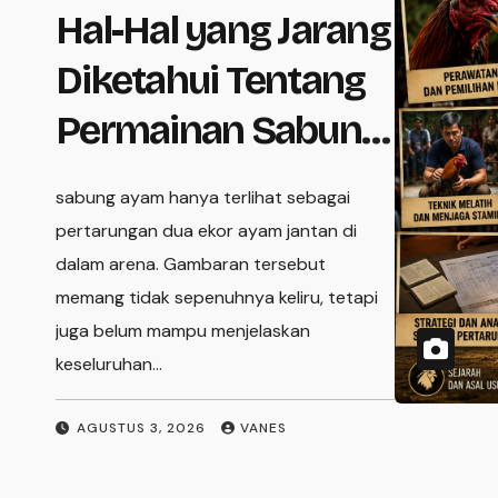
Cahaya
Kemenangan 5
Menit Langsung
WD
Belakangan ini, frasa “Cahaya
Kemenangan 5 Menit Langsung WD”
semakin sering muncul di berbagai
platform digital. Ungkapan tersebut
banyak ditemukan pada judul konten,
siaran langsung,…
AGUSTUS 5, 2026
VANES