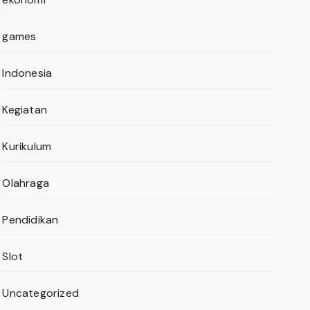
games
Indonesia
Kegiatan
Kurikulum
Olahraga
Pendidikan
Slot
Uncategorized