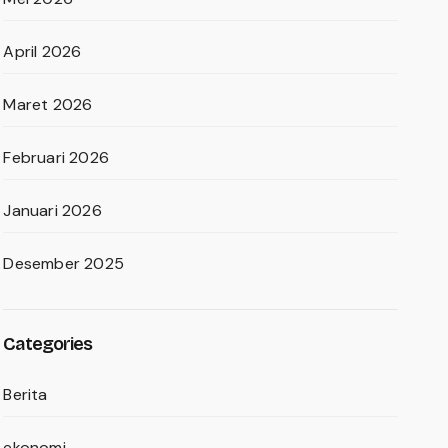
April 2026
Maret 2026
Februari 2026
Januari 2026
Desember 2025
Categories
Berita
ekonomi