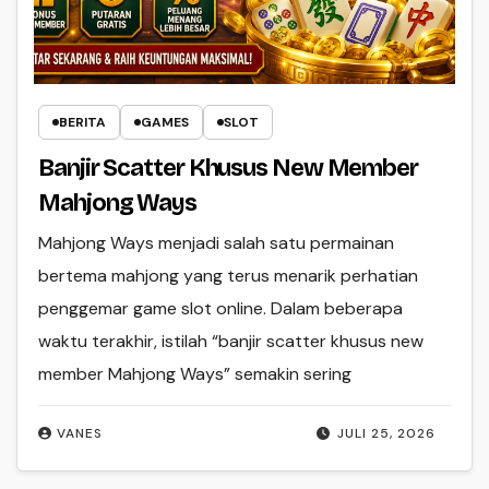
BERITA
GAMES
SLOT
Banjir Scatter Khusus New Member
Mahjong Ways
Mahjong Ways menjadi salah satu permainan
bertema mahjong yang terus menarik perhatian
penggemar game slot online. Dalam beberapa
waktu terakhir, istilah “banjir scatter khusus new
member Mahjong Ways” semakin sering
VANES
JULI 25, 2026