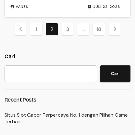
VANES
JULI 22, 2026
Paginasi
1
2
3
…
18
pos
Cari
Cari
Recent Posts
Situs Slot Gacor Terpercaya No. 1 dengan Pilihan Game
Terbaik