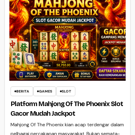
BERITA
GAMES
SLOT
Platform Mahjong Of The Phoenix Slot
Gacor Mudah Jackpot
Mahjong Of The Phoenix kian acap terdengar dalam
pelbagai percakapan masyarakat. Bukan semata-