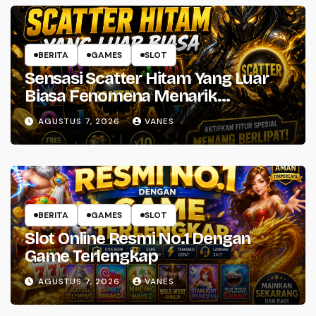
BERITA
GAMES
SLOT
Sensasi Scatter Hitam Yang Luar
Biasa Fenomena Menarik
Perhatian
AGUSTUS 7, 2026
VANES
BERITA
GAMES
SLOT
Slot Online Resmi No.1 Dengan
Game Terlengkap
AGUSTUS 7, 2026
VANES