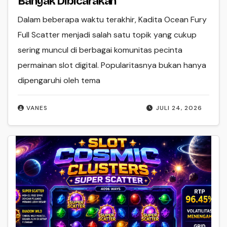
Banyak Dibicarakan
Dalam beberapa waktu terakhir, Kadita Ocean Fury
Full Scatter menjadi salah satu topik yang cukup
sering muncul di berbagai komunitas pecinta
permainan slot digital. Popularitasnya bukan hanya
dipengaruhi oleh tema
VANES
JULI 24, 2026