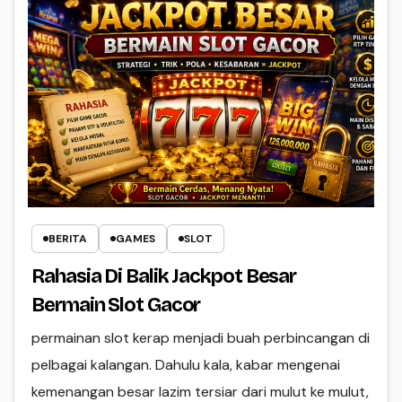
BERITA
GAMES
SLOT
Rahasia Di Balik Jackpot Besar
Bermain Slot Gacor
permainan slot kerap menjadi buah perbincangan di
pelbagai kalangan. Dahulu kala, kabar mengenai
kemenangan besar lazim tersiar dari mulut ke mulut,