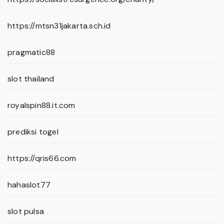
https://mtsn31jakarta.sch.id
pragmatic88
slot thailand
royalspin88.it.com
prediksi togel
https://qris66.com
hahaslot77
slot pulsa