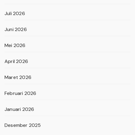
Juli 2026
Juni 2026
Mei 2026
April 2026
Maret 2026
Februari 2026
Januari 2026
Desember 2025