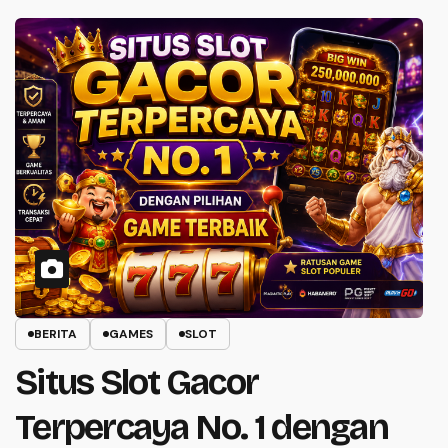
MES
SLOT
BERITA
GAMES
lot Gacor
Sensasi S
aya No. 1 dengan
Yang Luar