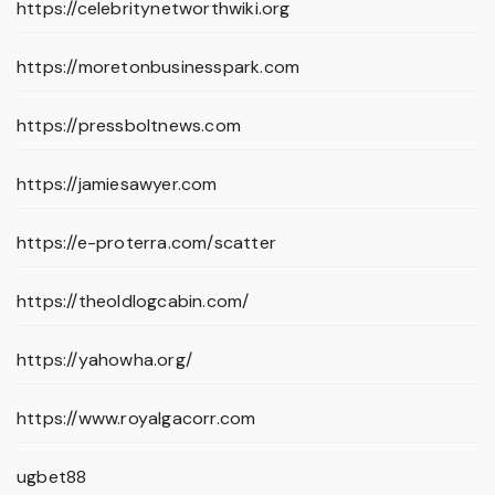
https://celebritynetworthwiki.org
https://moretonbusinesspark.com
https://pressboltnews.com
https://jamiesawyer.com
https://e-proterra.com/scatter
https://theoldlogcabin.com/
https://yahowha.org/
https://www.royalgacorr.com
ugbet88