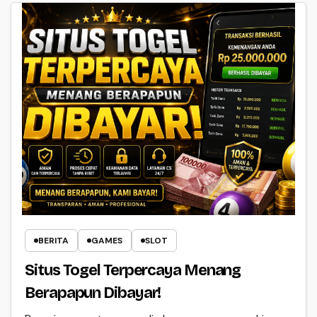
BERITA
GAMES
SLOT
Situs Togel Terpercaya Menang
Berapapun Dibayar!