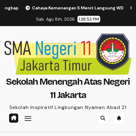
Skip
 Kemenangan 5 Menit Langsung WD
Situs Sportbook Resmi
to
Sab. Agu 8th, 2026
1:38:55 PM
content
Sekolah Menengah Atas Negeri
11 Jakarta
Sekolah Inspiratif Lingkungan Nyaman Abad 21