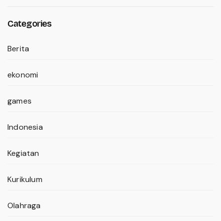
Categories
Berita
ekonomi
games
Indonesia
Kegiatan
Kurikulum
Olahraga