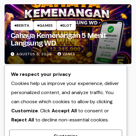
BERITA
GAMES
SLOT
Cahaya Kemenangan 5 Menit
Langsung WD
AGUSTUS 5, 2026
VANES
We respect your privacy
Cookies help us improve your experience, deliver
personalized content, and analyze traffic. You
can choose which cookies to allow by clicking
Customize
. Click
Accept All
to consent or
Reject All
to decline non-essential cookies.
Sekolah Menengah Atas