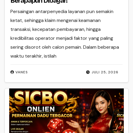
Berapapun Dibayar!
Persaingan antarpenyedia layanan pun semakin
ketat, sehingga klaim mengenai keamanan
transaksi, kecepatan pembayaran, hingga
kredibilitas operator menjadi faktor yang paling
sering disorot oleh calon pemain. Dalam beberapa
waktu terakhir, istilah
VANES
JULI 25, 2026