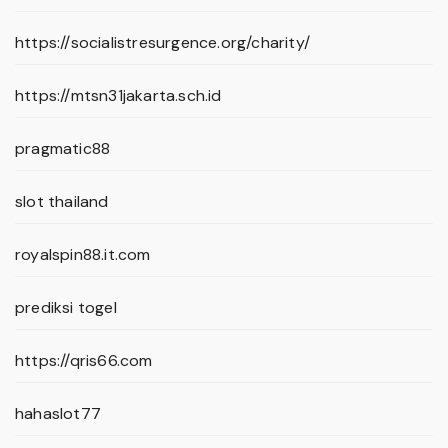
https://socialistresurgence.org/charity/
https://mtsn31jakarta.sch.id
pragmatic88
slot thailand
royalspin88.it.com
prediksi togel
https://qris66.com
hahaslot77