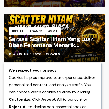
BERITA
GAMES
SLOT
Sensasi Scatter Hitam Yang Luar
Biasa Fenomena Menarik
Perhatian
AGUSTUS 7, 2026
VANES
We respect your privacy
Cookies help us improve your experience, deliver
personalized content, and analyze traffic. You
can choose which cookies to allow by clicking
Customize
. Click
Accept All
to consent or
Reject All
to decline non-essential cookies.