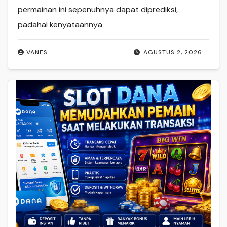
permainan ini sepenuhnya dapat diprediksi,
padahal kenyataannya
VANES
AGUSTUS 2, 2026