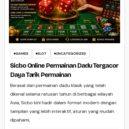
GAMES
SLOT
UNCATEGORIZED
Sicbo Online Permainan Dadu Tergacor
Daya Tarik Permainan
Berasal dari permainan dadu klasik yang telah
dikenal selama ratusan tahun di berbagai wilayah
Asia, Sicbo kini hadir dalam format modern dengan
tampilan yang lebih interaktif, aturan yang mudah
dipahami,