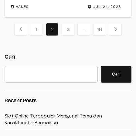
VANES
JULI 24, 2026
Paginasi
1
2
3
…
18
pos
Cari
Cari
Recent Posts
Slot Online Terpopuler Mengenal Tema dan
Karakteristik Permainan