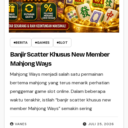
BERITA
GAMES
SLOT
Banjir Scatter Khusus New Member
Mahjong Ways
Mahjong Ways menjadi salah satu permainan
bertema mahjong yang terus menarik perhatian
penggemar game slot online. Dalam beberapa
waktu terakhir, istilah “banjir scatter khusus new
member Mahjong Ways” semakin sering
VANES
JULI 25, 2026