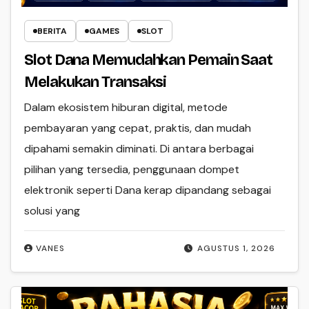
BERITA
GAMES
SLOT
Slot Dana Memudahkan Pemain Saat
Melakukan Transaksi
Dalam ekosistem hiburan digital, metode
pembayaran yang cepat, praktis, dan mudah
dipahami semakin diminati. Di antara berbagai
pilihan yang tersedia, penggunaan dompet
elektronik seperti Dana kerap dipandang sebagai
solusi yang
VANES
AGUSTUS 1, 2026