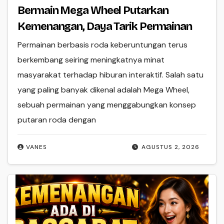
Bermain Mega Wheel Putarkan
Kemenangan, Daya Tarik Permainan
Permainan berbasis roda keberuntungan terus
berkembang seiring meningkatnya minat
masyarakat terhadap hiburan interaktif. Salah satu
yang paling banyak dikenal adalah Mega Wheel,
sebuah permainan yang menggabungkan konsep
putaran roda dengan
VANES
AGUSTUS 2, 2026