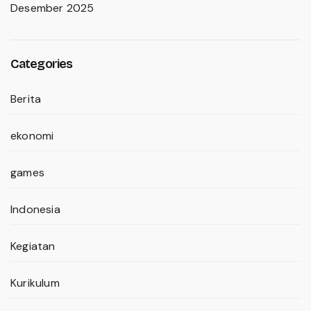
Desember 2025
Categories
Berita
ekonomi
games
Indonesia
Kegiatan
Kurikulum