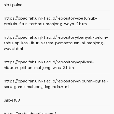
slot pulsa
https://opac.fah.uinjkt.ac.id/repository/petunjuk-
praktis-fitur-terbaru-mahjong-ways-2.html
https://opac.fah.uinjkt.ac.id/repository/banyak-belum-
tahu-aplikasi-fitur-sistem-pemantauan-ai-mahjong-
ways.html
https://opac.fah.uinjkt.ac.id/repository/aplikasi-
hiburan-pilihan-mahjong-wins-3.html
https://opac.fah.uinjkt.ac.id/repository/hiburan-digital-
seru-game-mahjong-legenda.html
ugbet88
https://curbsidecafelv.com/