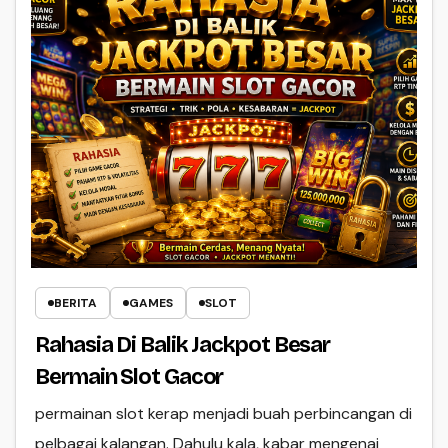
BERITA
GAMES
SLOT
Rahasia Di Balik Jackpot Besar
Bermain Slot Gacor
permainan slot kerap menjadi buah perbincangan di
pelbagai kalangan. Dahulu kala, kabar mengenai