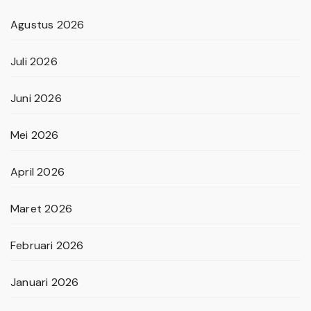
Agustus 2026
Juli 2026
Juni 2026
Mei 2026
April 2026
Maret 2026
Februari 2026
Januari 2026