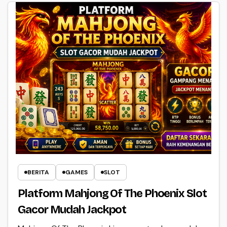
BERITA
GAMES
SLOT
Platform Mahjong Of The Phoenix Slot
Gacor Mudah Jackpot