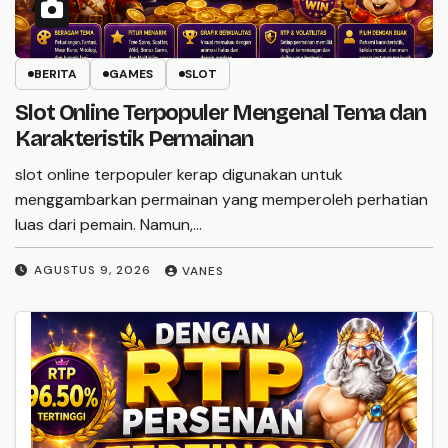
BERITA
GAMES
SLOT
Slot Online Terpopuler Mengenal Tema dan
Karakteristik Permainan
slot online terpopuler kerap digunakan untuk
menggambarkan permainan yang memperoleh perhatian
luas dari pemain. Namun,…
AGUSTUS 9, 2026
VANES