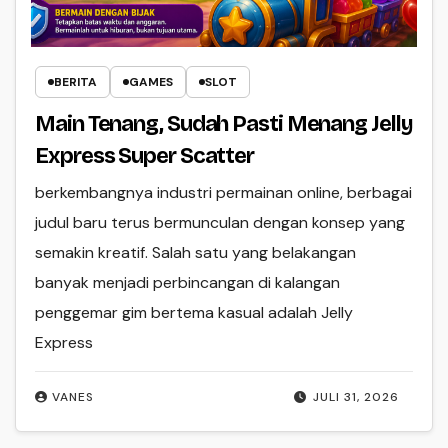
BERITA
GAMES
SLOT
Main Tenang, Sudah Pasti Menang Jelly
Express Super Scatter
berkembangnya industri permainan online, berbagai
judul baru terus bermunculan dengan konsep yang
semakin kreatif. Salah satu yang belakangan
banyak menjadi perbincangan di kalangan
penggemar gim bertema kasual adalah Jelly
Express
VANES
JULI 31, 2026