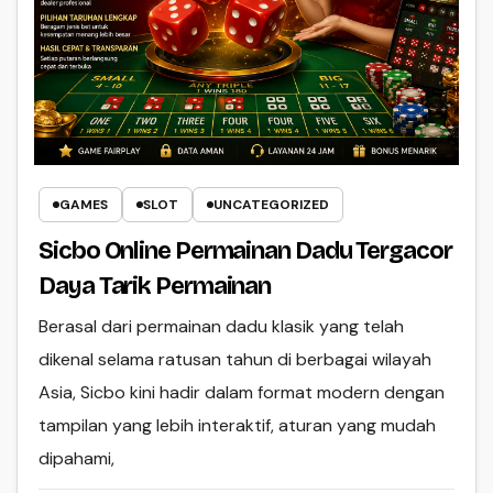
GAMES
SLOT
UNCATEGORIZED
Sicbo Online Permainan Dadu Tergacor
Daya Tarik Permainan
Berasal dari permainan dadu klasik yang telah
dikenal selama ratusan tahun di berbagai wilayah
Asia, Sicbo kini hadir dalam format modern dengan
tampilan yang lebih interaktif, aturan yang mudah
dipahami,