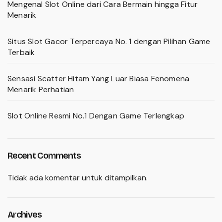
Mengenal Slot Online dari Cara Bermain hingga Fitur
Menarik
Situs Slot Gacor Terpercaya No. 1 dengan Pilihan Game
Terbaik
Sensasi Scatter Hitam Yang Luar Biasa Fenomena
Menarik Perhatian
Slot Online Resmi No.1 Dengan Game Terlengkap
Recent Comments
Tidak ada komentar untuk ditampilkan.
Archives