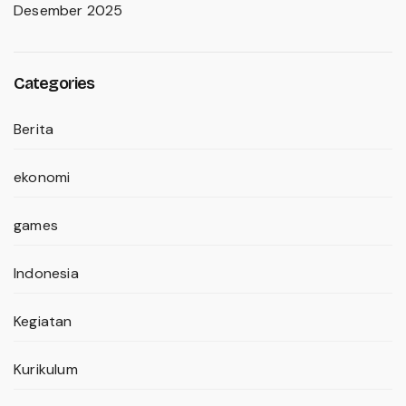
Desember 2025
Categories
Berita
ekonomi
games
Indonesia
Kegiatan
Kurikulum