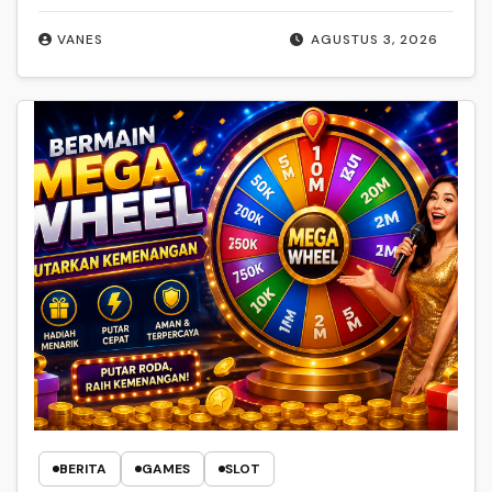
VANES
AGUSTUS 3, 2026
BERITA
GAMES
SLOT