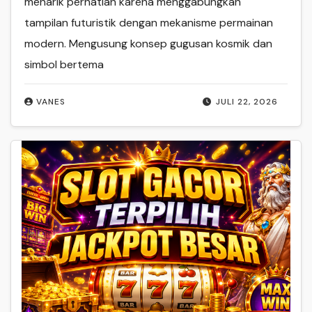
menarik perhatian karena menggabungkan
tampilan futuristik dengan mekanisme permainan
modern. Mengusung konsep gugusan kosmik dan
simbol bertema
VANES
JULI 22, 2026