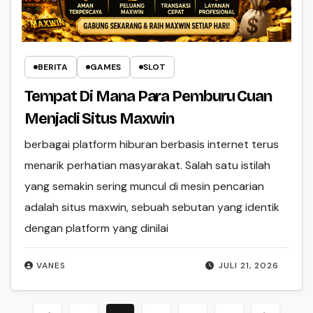
BERITA
GAMES
SLOT
Tempat Di Mana Para Pemburu Cuan
Menjadi Situs Maxwin
berbagai platform hiburan berbasis internet terus
menarik perhatian masyarakat. Salah satu istilah
yang semakin sering muncul di mesin pencarian
adalah situs maxwin, sebuah sebutan yang identik
dengan platform yang dinilai
VANES
JULI 21, 2026