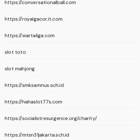
https://conversationalball.com
https://royalgacor.it.com
https://wartaliga.com
slot toto
slot mahjong
https://smksamnus.sch.id
https://hahaslot77s.com
https://socialistresurgence.org/charity/
https://mtsn31jakarta.sch.id