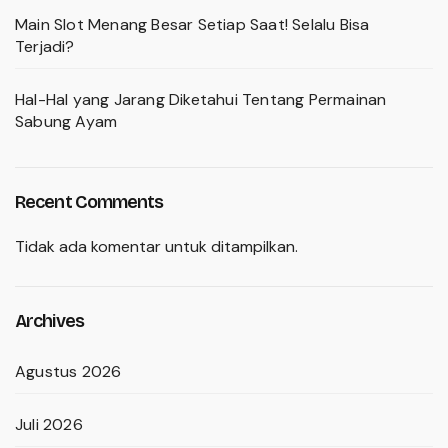
Main Slot Menang Besar Setiap Saat! Selalu Bisa
Terjadi?
Hal-Hal yang Jarang Diketahui Tentang Permainan
Sabung Ayam
Recent Comments
Tidak ada komentar untuk ditampilkan.
Archives
Agustus 2026
Juli 2026