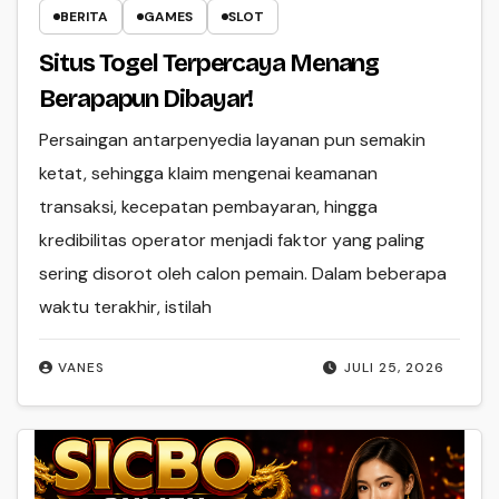
BERITA
GAMES
SLOT
Situs Togel Terpercaya Menang
Berapapun Dibayar!
Persaingan antarpenyedia layanan pun semakin
ketat, sehingga klaim mengenai keamanan
transaksi, kecepatan pembayaran, hingga
kredibilitas operator menjadi faktor yang paling
sering disorot oleh calon pemain. Dalam beberapa
waktu terakhir, istilah
VANES
JULI 25, 2026