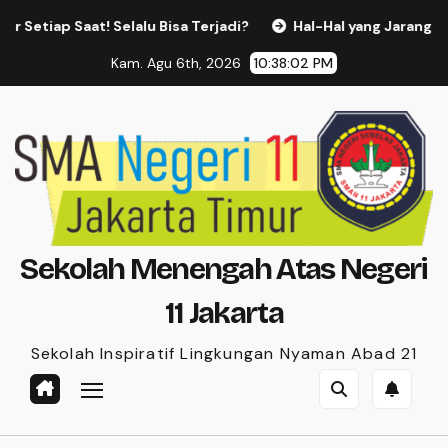
Skip
Bisa Terjadi?
Hal-Hal yang Jarang Diketahui Tentang Per
to
Kam. Agu 6th, 2026
10:38:04 PM
content
Sekolah Menengah Atas Negeri
11 Jakarta
Sekolah Inspiratif Lingkungan Nyaman Abad 21