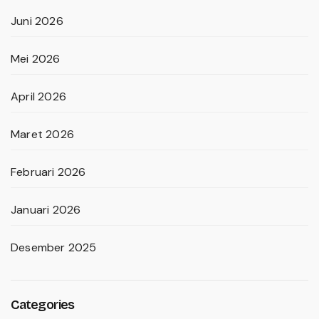
Juni 2026
Mei 2026
April 2026
Maret 2026
Februari 2026
Januari 2026
Desember 2025
Categories