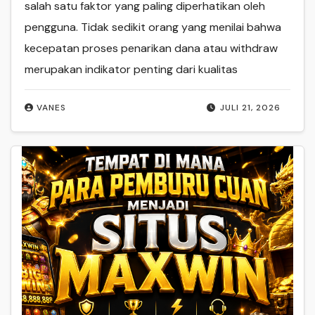
salah satu faktor yang paling diperhatikan oleh
pengguna. Tidak sedikit orang yang menilai bahwa
kecepatan proses penarikan dana atau withdraw
merupakan indikator penting dari kualitas
VANES
JULI 21, 2026