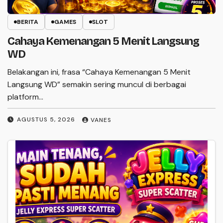
BERITA
GAMES
SLOT
Cahaya Kemenangan 5 Menit Langsung
WD
Belakangan ini, frasa “Cahaya Kemenangan 5 Menit
Langsung WD” semakin sering muncul di berbagai
platform…
AGUSTUS 5, 2026
VANES