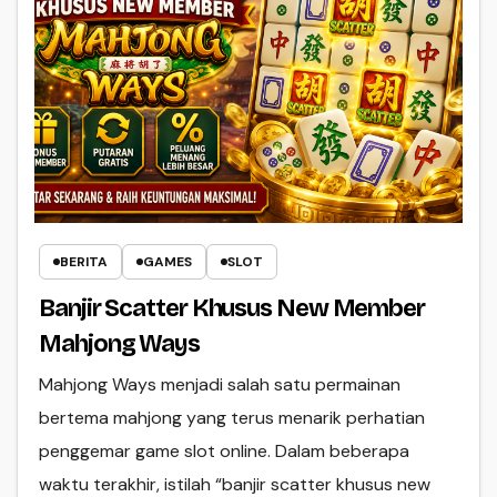
BERITA
GAMES
SLOT
Banjir Scatter Khusus New Member
Mahjong Ways
Mahjong Ways menjadi salah satu permainan
bertema mahjong yang terus menarik perhatian
penggemar game slot online. Dalam beberapa
waktu terakhir, istilah “banjir scatter khusus new