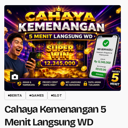
GAMES
SLOT
BERITA
GAM
a Kemenangan 5
Situs S
 Langsung WD
Terbesar