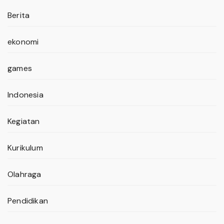
Berita
ekonomi
games
Indonesia
Kegiatan
Kurikulum
Olahraga
Pendidikan