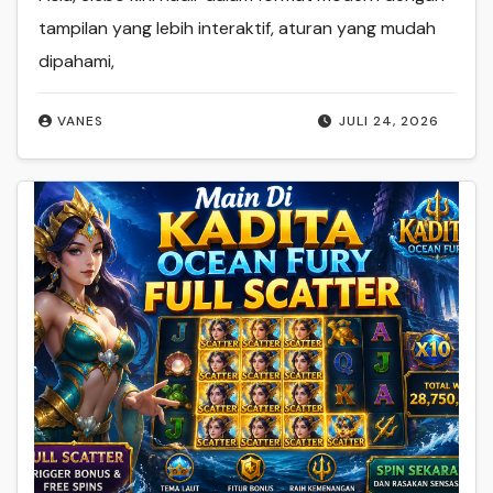
tampilan yang lebih interaktif, aturan yang mudah
dipahami,
VANES
JULI 24, 2026