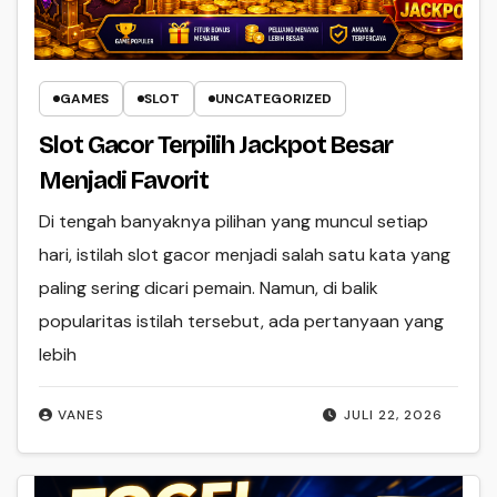
GAMES
SLOT
UNCATEGORIZED
Slot Gacor Terpilih Jackpot Besar
Menjadi Favorit
Di tengah banyaknya pilihan yang muncul setiap
hari, istilah slot gacor menjadi salah satu kata yang
paling sering dicari pemain. Namun, di balik
popularitas istilah tersebut, ada pertanyaan yang
lebih
VANES
JULI 22, 2026