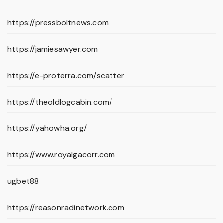
https://pressboltnews.com
https://jamiesawyer.com
https://e-proterra.com/scatter
https://theoldlogcabin.com/
https://yahowha.org/
https://www.royalgacorr.com
ugbet88
https://reasonradinetwork.com