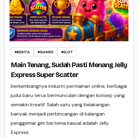
BERITA
GAMES
SLOT
Main Tenang, Sudah Pasti Menang Jelly
Express Super Scatter
berkembangnya industri permainan online, berbagai
judul baru terus bermunculan dengan konsep yang
semakin kreatif. Salah satu yang belakangan
banyak menjadi perbincangan di kalangan
penggemar gim bertema kasual adalah Jelly
Express