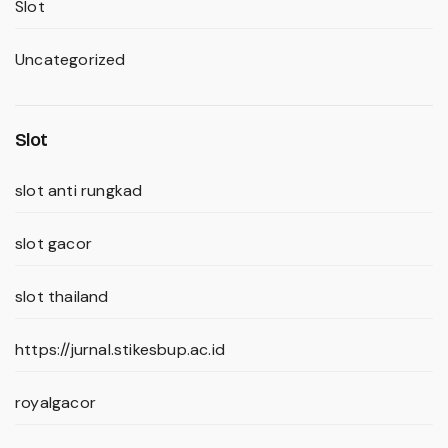
Slot
Uncategorized
Slot
slot anti rungkad
slot gacor
slot thailand
https://jurnal.stikesbup.ac.id
royalgacor