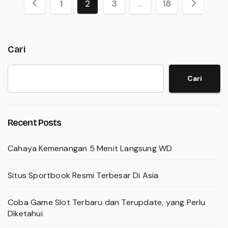
Paginasi
1
2
3
…
18
pos
Cari
Cari
Recent Posts
Cahaya Kemenangan 5 Menit Langsung WD
Situs Sportbook Resmi Terbesar Di Asia
Coba Game Slot Terbaru dan Terupdate, yang Perlu
Diketahui