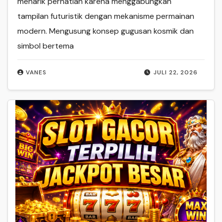
menarik perhatian karena menggabungkan
tampilan futuristik dengan mekanisme permainan
modern. Mengusung konsep gugusan kosmik dan
simbol bertema
VANES
JULI 22, 2026