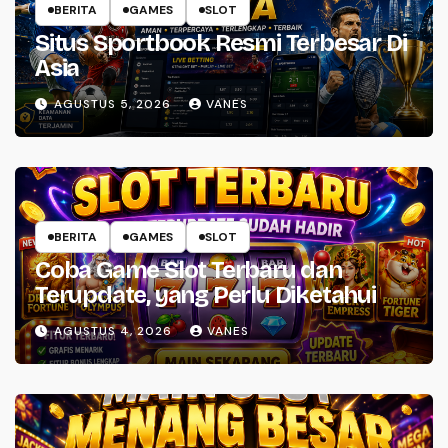
BERITA
GAMES
SLOT
Situs Sportbook Resmi Terbesar Di
Asia
AGUSTUS 5, 2026
VANES
BERITA
GAMES
SLOT
Coba Game Slot Terbaru dan
Terupdate, yang Perlu Diketahui
AGUSTUS 4, 2026
VANES