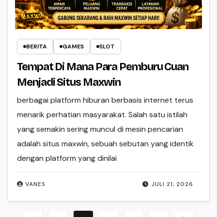
BERITA
GAMES
SLOT
Tempat Di Mana Para Pemburu Cuan
Menjadi Situs Maxwin
berbagai platform hiburan berbasis internet terus
menarik perhatian masyarakat. Salah satu istilah
yang semakin sering muncul di mesin pencarian
adalah situs maxwin, sebuah sebutan yang identik
dengan platform yang dinilai
VANES
JULI 21, 2026