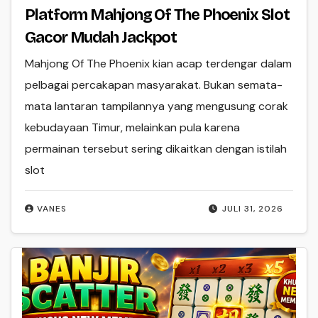
Platform Mahjong Of The Phoenix Slot
Gacor Mudah Jackpot
Mahjong Of The Phoenix kian acap terdengar dalam
pelbagai percakapan masyarakat. Bukan semata-
mata lantaran tampilannya yang mengusung corak
kebudayaan Timur, melainkan pula karena
permainan tersebut sering dikaitkan dengan istilah
slot
VANES
JULI 31, 2026