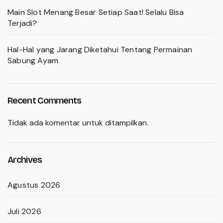
Main Slot Menang Besar Setiap Saat! Selalu Bisa
Terjadi?
Hal-Hal yang Jarang Diketahui Tentang Permainan
Sabung Ayam
Recent Comments
Tidak ada komentar untuk ditampilkan.
Archives
Agustus 2026
Juli 2026