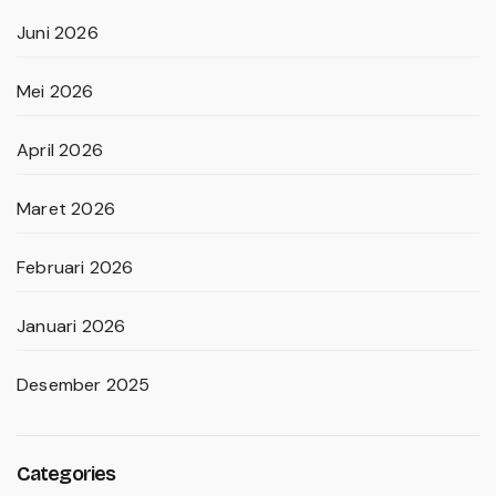
Juni 2026
Mei 2026
April 2026
Maret 2026
Februari 2026
Januari 2026
Desember 2025
Categories