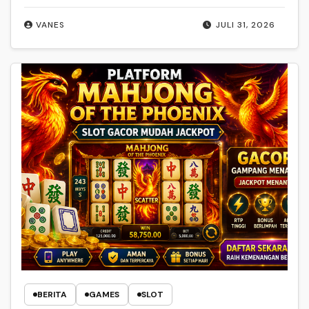
VANES
JULI 31, 2026
BERITA
GAMES
SLOT