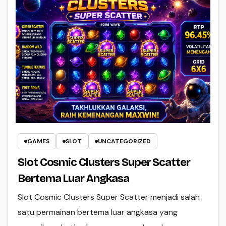
GAMES
SLOT
UNCATEGORIZED
Slot Cosmic Clusters Super Scatter
Bertema Luar Angkasa
Slot Cosmic Clusters Super Scatter menjadi salah
satu permainan bertema luar angkasa yang