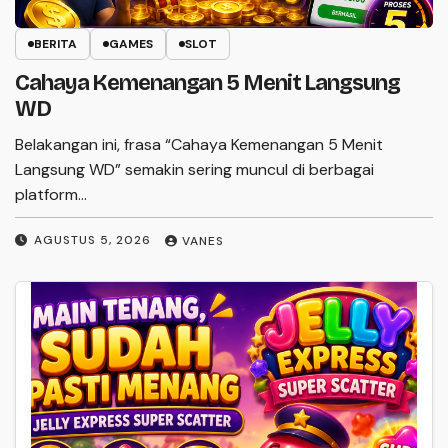
BERITA
GAMES
SLOT
Cahaya Kemenangan 5 Menit Langsung
WD
Belakangan ini, frasa “Cahaya Kemenangan 5 Menit
Langsung WD” semakin sering muncul di berbagai
platform…
AGUSTUS 5, 2026
VANES