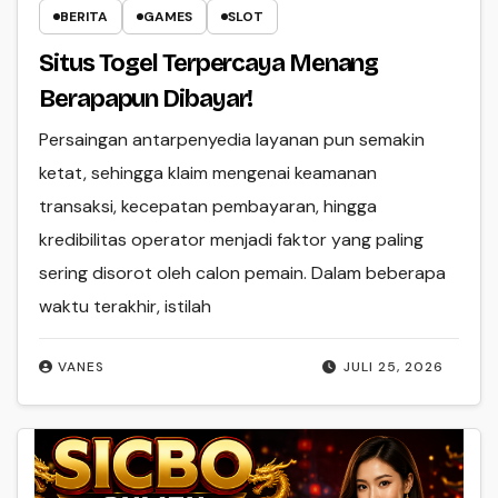
BERITA
GAMES
SLOT
Situs Togel Terpercaya Menang
Berapapun Dibayar!
Persaingan antarpenyedia layanan pun semakin
ketat, sehingga klaim mengenai keamanan
transaksi, kecepatan pembayaran, hingga
kredibilitas operator menjadi faktor yang paling
sering disorot oleh calon pemain. Dalam beberapa
waktu terakhir, istilah
VANES
JULI 25, 2026