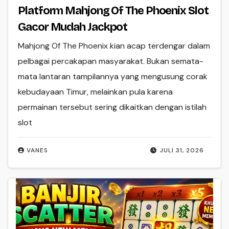
Platform Mahjong Of The Phoenix Slot
Gacor Mudah Jackpot
Mahjong Of The Phoenix kian acap terdengar dalam
pelbagai percakapan masyarakat. Bukan semata-
mata lantaran tampilannya yang mengusung corak
kebudayaan Timur, melainkan pula karena
permainan tersebut sering dikaitkan dengan istilah
slot
VANES
JULI 31, 2026