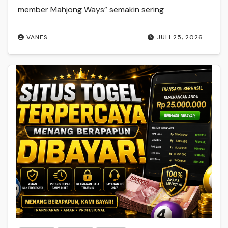
member Mahjong Ways” semakin sering
VANES
JULI 25, 2026