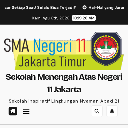
Skip
lu Bisa Terjadi?
Hal-Hal yang Jarang Diketahui Tentang 
to
Kam. Agu 6th, 2026
10:19:30 AM
content
Sekolah Menengah Atas Negeri
11 Jakarta
Sekolah Inspiratif Lingkungan Nyaman Abad 21