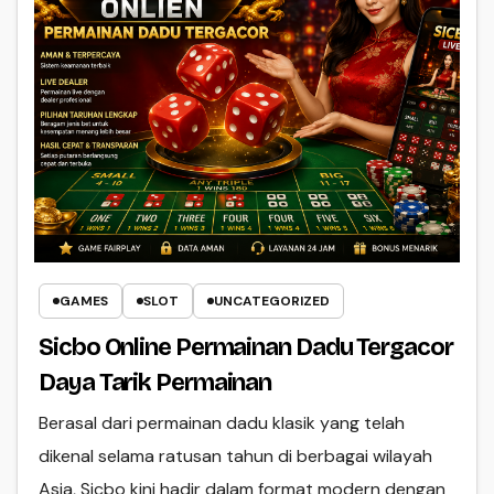
GAMES
SLOT
UNCATEGORIZED
Sicbo Online Permainan Dadu Tergacor
Daya Tarik Permainan
Berasal dari permainan dadu klasik yang telah
dikenal selama ratusan tahun di berbagai wilayah
Asia, Sicbo kini hadir dalam format modern dengan