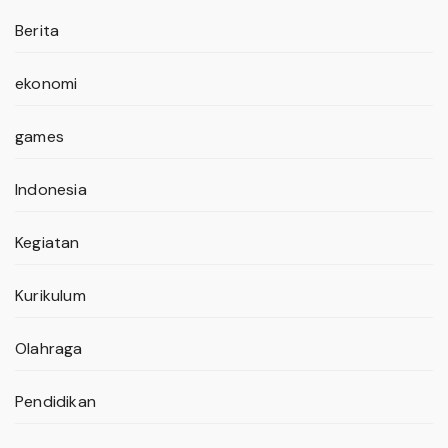
Berita
ekonomi
games
Indonesia
Kegiatan
Kurikulum
Olahraga
Pendidikan