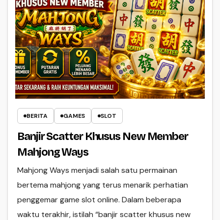
BERITA
GAMES
SLOT
Banjir Scatter Khusus New Member
Mahjong Ways
Mahjong Ways menjadi salah satu permainan
bertema mahjong yang terus menarik perhatian
penggemar game slot online. Dalam beberapa
waktu terakhir, istilah “banjir scatter khusus new