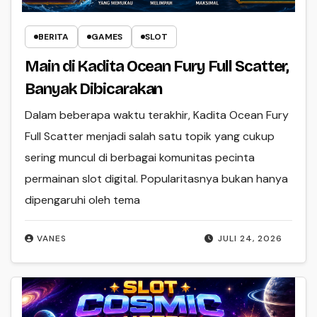
BERITA
GAMES
SLOT
Main di Kadita Ocean Fury Full Scatter,
Banyak Dibicarakan
Dalam beberapa waktu terakhir, Kadita Ocean Fury
Full Scatter menjadi salah satu topik yang cukup
sering muncul di berbagai komunitas pecinta
permainan slot digital. Popularitasnya bukan hanya
dipengaruhi oleh tema
VANES
JULI 24, 2026