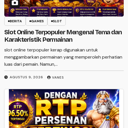
BERITA
GAMES
SLOT
Slot Online Terpopuler Mengenal Tema dan
Karakteristik Permainan
slot online terpopuler kerap digunakan untuk
menggambarkan permainan yang memperoleh perhatian
luas dari pemain. Namun,…
AGUSTUS 9, 2026
VANES