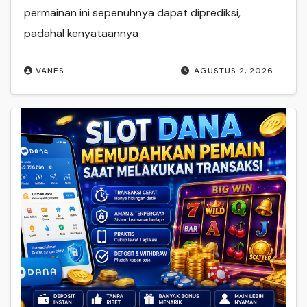
permainan ini sepenuhnya dapat diprediksi,
padahal kenyataannya
VANES
AGUSTUS 2, 2026