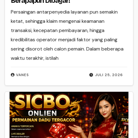
Berapapun Dibayar!
Persaingan antarpenyedia layanan pun semakin
ketat, sehingga klaim mengenai keamanan
transaksi, kecepatan pembayaran, hingga
kredibilitas operator menjadi faktor yang paling
sering disorot oleh calon pemain. Dalam beberapa
waktu terakhir, istilah
VANES
JULI 25, 2026