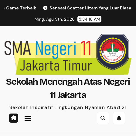
Skip
Sensasi Scatter Hitam Yang Luar Biasa Fenomena Menarik Perh
to
Ming. Agu 9th, 2026
5:34:18 AM
content
Sekolah Menengah Atas Negeri
11 Jakarta
Sekolah Inspiratif Lingkungan Nyaman Abad 21