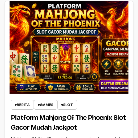
BERITA
GAMES
SLOT
Platform Mahjong Of The Phoenix Slot
Gacor Mudah Jackpot