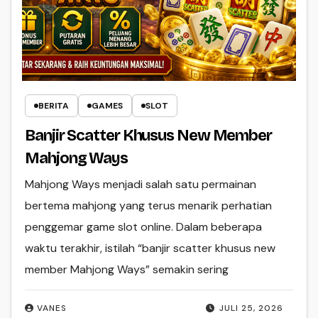
BERITA
GAMES
SLOT
Banjir Scatter Khusus New Member
Mahjong Ways
Mahjong Ways menjadi salah satu permainan
bertema mahjong yang terus menarik perhatian
penggemar game slot online. Dalam beberapa
waktu terakhir, istilah “banjir scatter khusus new
member Mahjong Ways” semakin sering
VANES
JULI 25, 2026