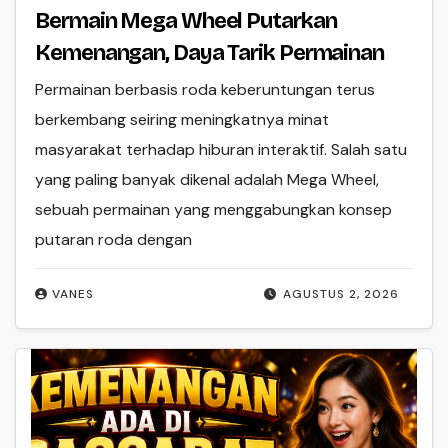
Bermain Mega Wheel Putarkan
Kemenangan, Daya Tarik Permainan
Permainan berbasis roda keberuntungan terus
berkembang seiring meningkatnya minat
masyarakat terhadap hiburan interaktif. Salah satu
yang paling banyak dikenal adalah Mega Wheel,
sebuah permainan yang menggabungkan konsep
putaran roda dengan
VANES
AGUSTUS 2, 2026