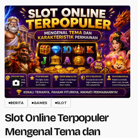
BERITA
GAMES
SLOT
BER
Slot Online Terpopuler
Me
Mengenal Tema dan
Ca