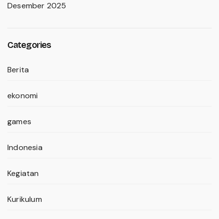
Desember 2025
Categories
Berita
ekonomi
games
Indonesia
Kegiatan
Kurikulum