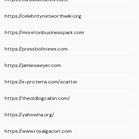
https://celebritynetworthwiki.org
https://moretonbusinesspark.com
https://pressboltnews.com
https://jamiesawyer.com
https://e-proterra.com/scatter
https://theoldlogcabin.com/
https://yahowha.org/
https://www.royalgacorr.com