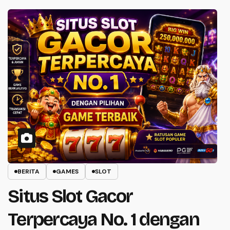
ERITA
GAMES
SLOT
BERIT
itus Slot Gacor
Sen
erpercaya No. 1 dengan
Yan