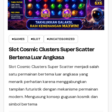
GAMES
SLOT
UNCATEGORIZED
Slot Cosmic Clusters Super Scatter
Bertema Luar Angkasa
Slot Cosmic Clusters Super Scatter menjadi salah
satu permainan bertema luar angkasa yang
menarik perhatian karena menggabungkan
tampilan futuristik dengan mekanisme permainan
modern. Mengusung konsep gugusan kosmik dan
simbol bertema