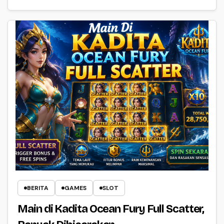
BERITA
GAMES
SLOT
Main di Kadita Ocean Fury Full Scatter,