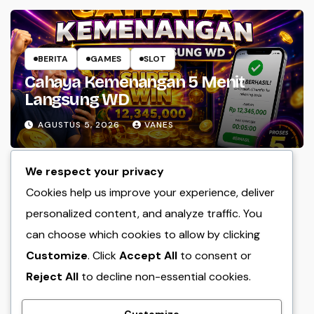
BERITA
GAMES
SLOT
Cahaya Kemenangan 5 Menit
Langsung WD
AGUSTUS 5, 2026
VANES
We respect your privacy
Cookies help us improve your experience, deliver
personalized content, and analyze traffic. You
can choose which cookies to allow by clicking
Customize
. Click
Accept All
to consent or
Reject All
to decline non-essential cookies.
Sekolah Menengah Atas