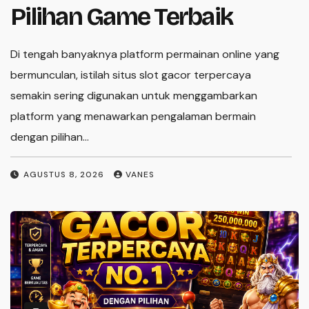
ilihan Game Terbaik
Fen
Per
tengah banyaknya platform permainan online yang
Scatter
munculan, istilah situs slot gacor terpercaya
penggem
akin sering digunakan untuk menggambarkan
mengang
tform yang menawarkan pengalaman bermain
mampu 
gan pilihan…
AGUS
GUSTUS 8, 2026
VANES