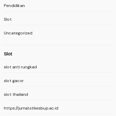
Pendidikan
Slot
Uncategorized
Slot
slot anti rungkad
slot gacor
slot thailand
https://jurnal.stikesbup.ac.id