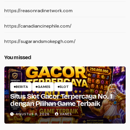
https://reasonradinetwork.com
https://canadiancinephile.com/
https://sugarandsmokepgh.com/
You missed
BERITA
GAMES
SLOT
Situs Slot Gacor Terpercaya No. 1
dengan Pilihan Game Terbaik
AGUSTUS 8, 2026
VANES