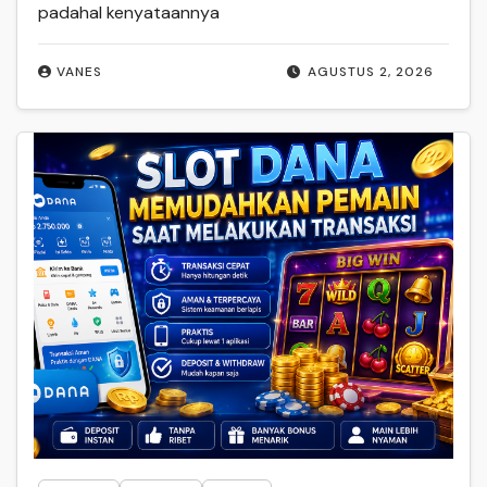
padahal kenyataannya
VANES
AGUSTUS 2, 2026