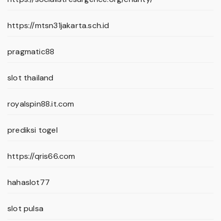
https://mtsn31jakarta.sch.id
pragmatic88
slot thailand
royalspin88.it.com
prediksi togel
https://qris66.com
hahaslot77
slot pulsa