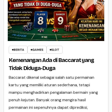
BERITA
GAMES
SLOT
Kemenangan Ada di Baccarat yang
Tidak Diduga-Duga
Baccarat dikenal sebagai salah satu permainan
kartu yang memiliki aturan sederhana, tetapi
mampu menghadirkan pengalaman bermain yang
penuh kejutan. Banyak orang mengira hasil
permainan ini sepenuhnya dapat diprediksi,