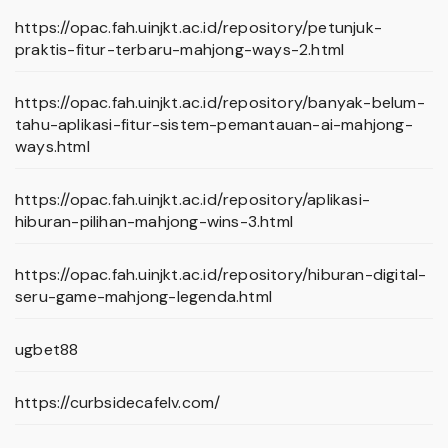
https://opac.fah.uinjkt.ac.id/repository/petunjuk-
praktis-fitur-terbaru-mahjong-ways-2.html
https://opac.fah.uinjkt.ac.id/repository/banyak-belum-
tahu-aplikasi-fitur-sistem-pemantauan-ai-mahjong-
ways.html
https://opac.fah.uinjkt.ac.id/repository/aplikasi-
hiburan-pilihan-mahjong-wins-3.html
https://opac.fah.uinjkt.ac.id/repository/hiburan-digital-
seru-game-mahjong-legenda.html
ugbet88
https://curbsidecafelv.com/