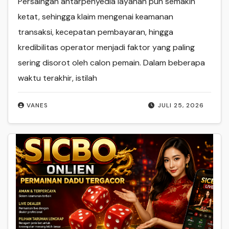
Persaingan antarpenyedia layanan pun semakin
ketat, sehingga klaim mengenai keamanan
transaksi, kecepatan pembayaran, hingga
kredibilitas operator menjadi faktor yang paling
sering disorot oleh calon pemain. Dalam beberapa
waktu terakhir, istilah
VANES
JULI 25, 2026