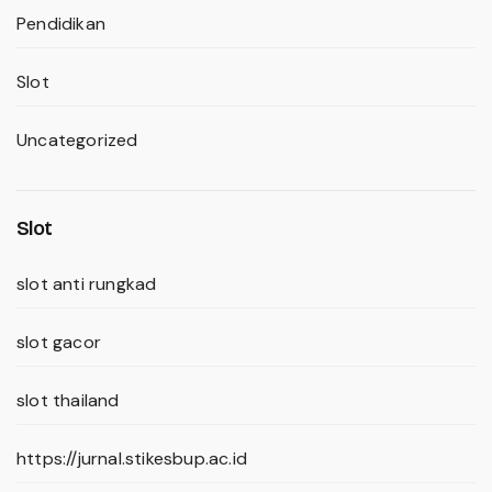
Pendidikan
Slot
Uncategorized
Slot
slot anti rungkad
slot gacor
slot thailand
https://jurnal.stikesbup.ac.id