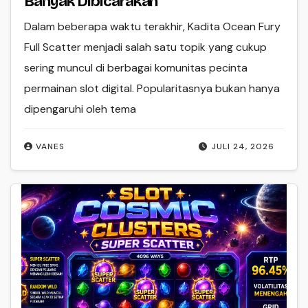
Banyak Dibicarakan
Dalam beberapa waktu terakhir, Kadita Ocean Fury
Full Scatter menjadi salah satu topik yang cukup
sering muncul di berbagai komunitas pecinta
permainan slot digital. Popularitasnya bukan hanya
dipengaruhi oleh tema
VANES
JULI 24, 2026