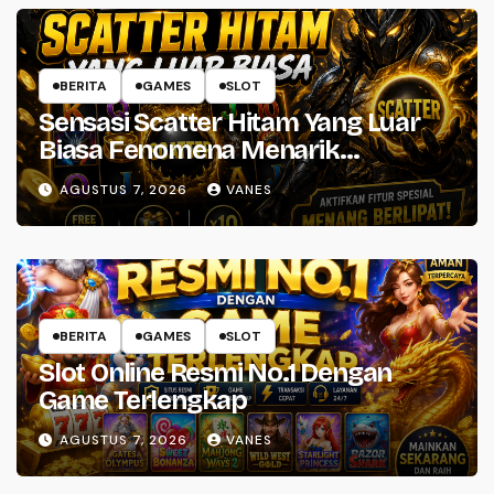
BERITA
GAMES
SLOT
Sensasi Scatter Hitam Yang Luar
Biasa Fenomena Menarik
Perhatian
AGUSTUS 7, 2026
VANES
BERITA
GAMES
SLOT
Slot Online Resmi No.1 Dengan
Game Terlengkap
AGUSTUS 7, 2026
VANES