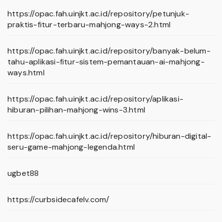
https://opac.fah.uinjkt.ac.id/repository/petunjuk-
praktis-fitur-terbaru-mahjong-ways-2.html
https://opac.fah.uinjkt.ac.id/repository/banyak-belum-
tahu-aplikasi-fitur-sistem-pemantauan-ai-mahjong-
ways.html
https://opac.fah.uinjkt.ac.id/repository/aplikasi-
hiburan-pilihan-mahjong-wins-3.html
https://opac.fah.uinjkt.ac.id/repository/hiburan-digital-
seru-game-mahjong-legenda.html
ugbet88
https://curbsidecafelv.com/