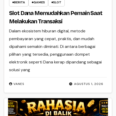
BERITA
GAMES
SLOT
Slot Dana Memudahkan Pemain Saat
Melakukan Transaksi
Dalam ekosistem hiburan digital, metode
pembayaran yang cepat, praktis, dan mudah
dipahami semakin diminati. Di antara berbagai
pilihan yang tersedia, penggunaan dompet
elektronik seperti Dana kerap dipandang sebagai
solusi yang
VANES
AGUSTUS 1, 2026