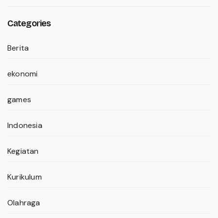
Categories
Berita
ekonomi
games
Indonesia
Kegiatan
Kurikulum
Olahraga