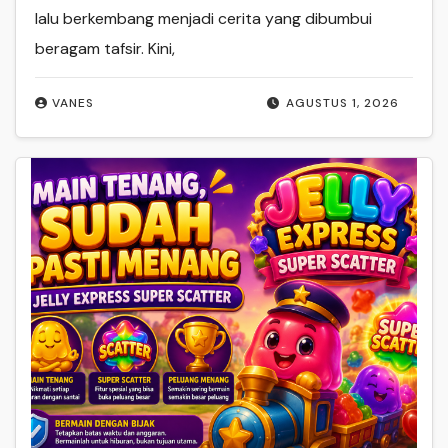
lalu berkembang menjadi cerita yang dibumbui
beragam tafsir. Kini,
VANES
AGUSTUS 1, 2026