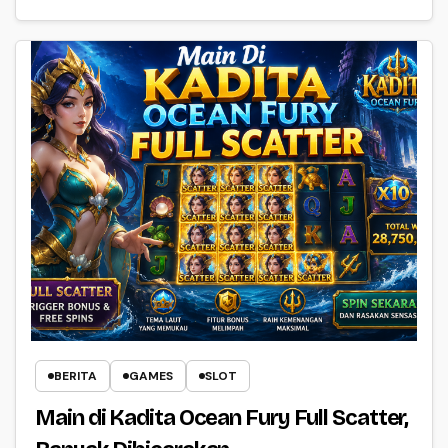
BERITA
GAMES
SLOT
Main di Kadita Ocean Fury Full Scatter,