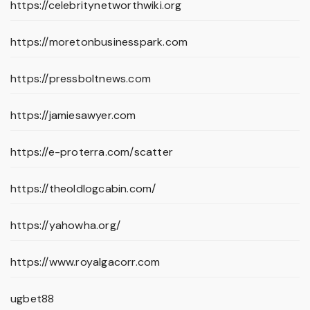
https://celebritynetworthwiki.org
https://moretonbusinesspark.com
https://pressboltnews.com
https://jamiesawyer.com
https://e-proterra.com/scatter
https://theoldlogcabin.com/
https://yahowha.org/
https://www.royalgacorr.com
ugbet88