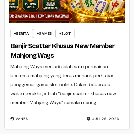
BERITA
GAMES
SLOT
Banjir Scatter Khusus New Member
Mahjong Ways
Mahjong Ways menjadi salah satu permainan
bertema mahjong yang terus menarik perhatian
penggemar game slot online. Dalam beberapa
waktu terakhir, istilah “banjir scatter khusus new
member Mahjong Ways” semakin sering
VANES
JULI 25, 2026