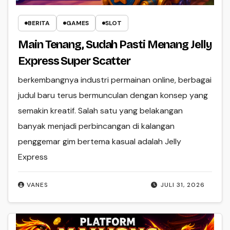
BERITA
GAMES
SLOT
Main Tenang, Sudah Pasti Menang Jelly
Express Super Scatter
berkembangnya industri permainan online, berbagai
judul baru terus bermunculan dengan konsep yang
semakin kreatif. Salah satu yang belakangan
banyak menjadi perbincangan di kalangan
penggemar gim bertema kasual adalah Jelly
Express
VANES
JULI 31, 2026