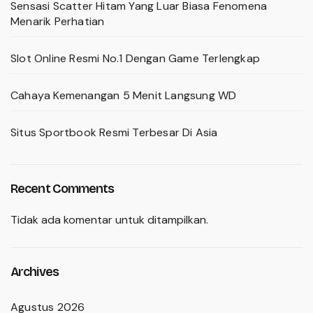
Sensasi Scatter Hitam Yang Luar Biasa Fenomena
Menarik Perhatian
Slot Online Resmi No.1 Dengan Game Terlengkap
Cahaya Kemenangan 5 Menit Langsung WD
Situs Sportbook Resmi Terbesar Di Asia
Recent Comments
Tidak ada komentar untuk ditampilkan.
Archives
Agustus 2026