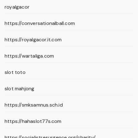
royalgacor
https://conversationalball.com
https://royalgacor.it.com
https://wartaliga.com
slot toto
slot mahjong
https://smksamnus.sch.id
https://hahaslot77s.com
https://socialistresurgence.org/charity/