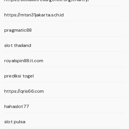
https://mtsn31jakarta.sch.id
pragmatic88
slot thailand
royalspin88.it.com
prediksi togel
https://qris66.com
hahaslot77
slot pulsa