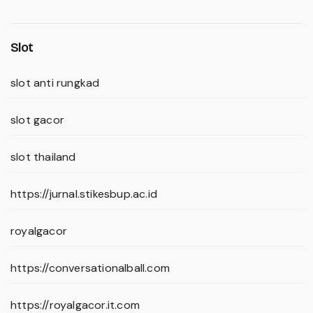
Slot
slot anti rungkad
slot gacor
slot thailand
https://jurnal.stikesbup.ac.id
royalgacor
https://conversationalball.com
https://royalgacor.it.com