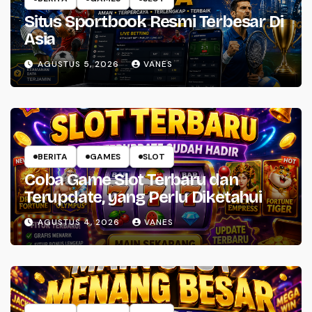
Situs Sportbook Resmi Terbesar Di
Asia
AGUSTUS 5, 2026
VANES
BERITA
GAMES
SLOT
Coba Game Slot Terbaru dan
Terupdate, yang Perlu Diketahui
AGUSTUS 4, 2026
VANES