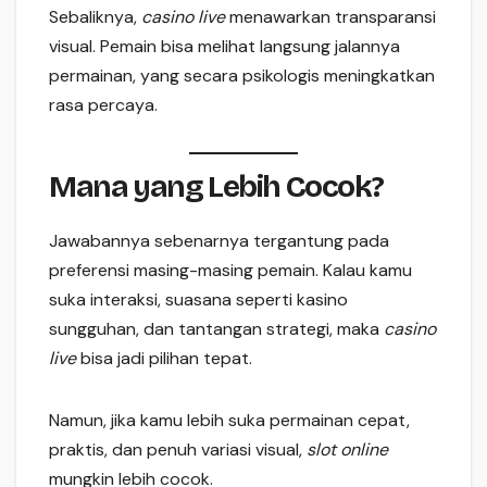
Sebaliknya,
casino live
menawarkan transparansi
visual. Pemain bisa melihat langsung jalannya
permainan, yang secara psikologis meningkatkan
rasa percaya.
Mana yang Lebih Cocok?
Jawabannya sebenarnya tergantung pada
preferensi masing-masing pemain. Kalau kamu
suka interaksi, suasana seperti kasino
sungguhan, dan tantangan strategi, maka
casino
live
bisa jadi pilihan tepat.
Namun, jika kamu lebih suka permainan cepat,
praktis, dan penuh variasi visual,
slot online
mungkin lebih cocok.