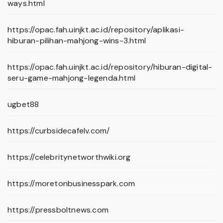
ways.html
https://opac.fah.uinjkt.ac.id/repository/aplikasi-
hiburan-pilihan-mahjong-wins-3.html
https://opac.fah.uinjkt.ac.id/repository/hiburan-digital-
seru-game-mahjong-legenda.html
ugbet88
https://curbsidecafelv.com/
https://celebritynetworthwiki.org
https://moretonbusinesspark.com
https://pressboltnews.com