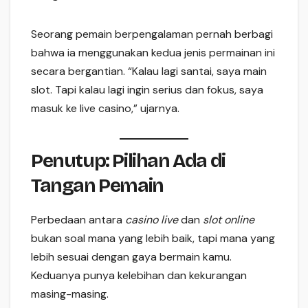
Seorang pemain berpengalaman pernah berbagi
bahwa ia menggunakan kedua jenis permainan ini
secara bergantian. “Kalau lagi santai, saya main
slot. Tapi kalau lagi ingin serius dan fokus, saya
masuk ke live casino,” ujarnya.
Penutup: Pilihan Ada di
Tangan Pemain
Perbedaan antara
casino live
dan
slot online
bukan soal mana yang lebih baik, tapi mana yang
lebih sesuai dengan gaya bermain kamu.
Keduanya punya kelebihan dan kekurangan
masing-masing.