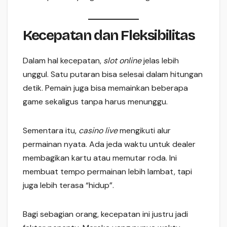
Kecepatan dan Fleksibilitas
Dalam hal kecepatan,
slot online
jelas lebih
unggul. Satu putaran bisa selesai dalam hitungan
detik. Pemain juga bisa memainkan beberapa
game sekaligus tanpa harus menunggu.
Sementara itu,
casino live
mengikuti alur
permainan nyata. Ada jeda waktu untuk dealer
membagikan kartu atau memutar roda. Ini
membuat tempo permainan lebih lambat, tapi
juga lebih terasa “hidup”.
Bagi sebagian orang, kecepatan ini justru jadi