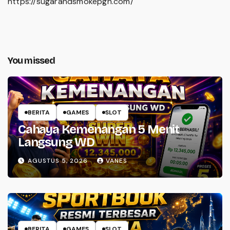
https://sugarandsmokepgh.com/
You missed
BERITA
GAMES
SLOT
Cahaya Kemenangan 5 Menit
Langsung WD
AGUSTUS 5, 2026
VANES
BERITA
GAMES
SLOT