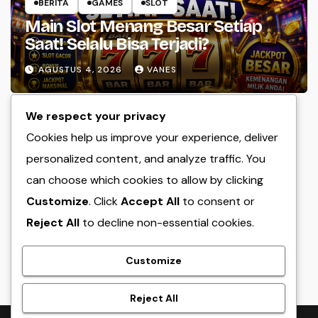
BERITA
GAMES
SLOT
Main Slot Menang Besar Setiap
Saat! Selalu Bisa Terjadi?
AGUSTUS 4, 2026
VANES
We respect your privacy
Cookies help us improve your experience, deliver
personalized content, and analyze traffic. You
can choose which cookies to allow by clicking
Customize
. Click
Accept All
to consent or
Reject All
to decline non-essential cookies.
Sekolah Menengah Atas
Negeri 11 Jakarta
Customize
Reject All