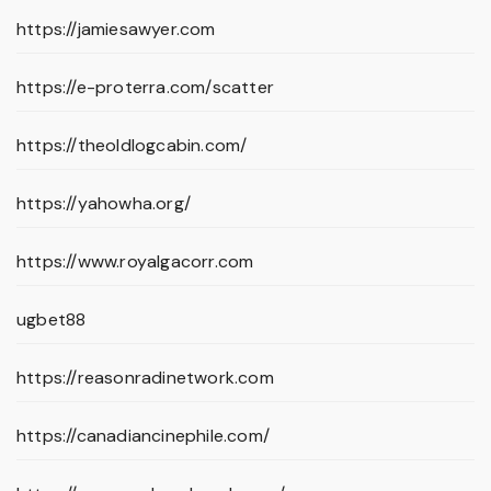
https://jamiesawyer.com
https://e-proterra.com/scatter
https://theoldlogcabin.com/
https://yahowha.org/
https://www.royalgacorr.com
ugbet88
https://reasonradinetwork.com
https://canadiancinephile.com/