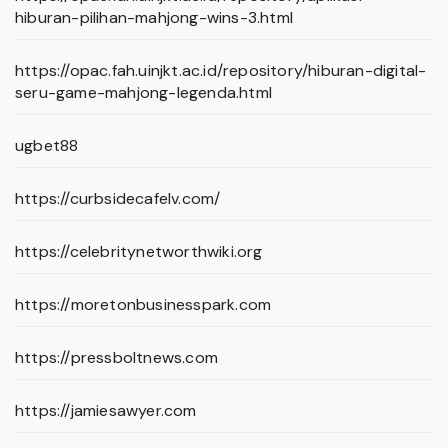
hiburan-pilihan-mahjong-wins-3.html
https://opac.fah.uinjkt.ac.id/repository/hiburan-digital-
seru-game-mahjong-legenda.html
ugbet88
https://curbsidecafelv.com/
https://celebritynetworthwiki.org
https://moretonbusinesspark.com
https://pressboltnews.com
https://jamiesawyer.com