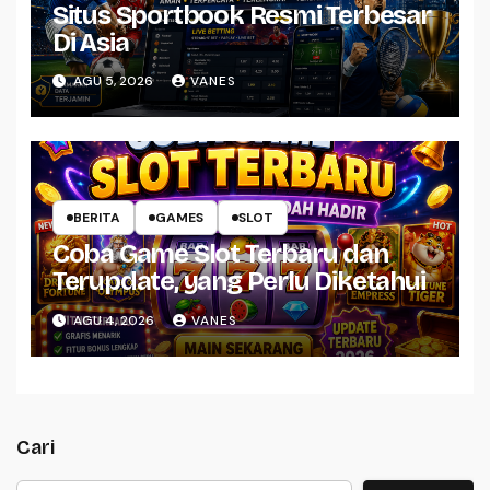
Situs Sportbook Resmi Terbesar
Di Asia
AGU 5, 2026
VANES
BERITA
GAMES
SLOT
Coba Game Slot Terbaru dan
Terupdate, yang Perlu Diketahui
AGU 4, 2026
VANES
Cari