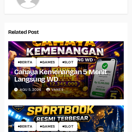
Related Post
BERITA
GAMES
SLOT
Cahaya Kemenangan 5 Menit
Langsung WD
AGU 5, 2026
VANES
BERITA
GAMES
SLOT