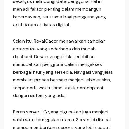
sekaligus melindungi data pengguna. Hal ini
menjadi faktor penting dalam membangun
kepercayaan, terutama bagi pengguna yang
aktif dalam aktivitas digital.
Selain itu,
RoyalGacor
menawarkan tampilan
antarmuka yang sederhana dan mudah
dipahami. Desain yang tidak berlebihan
memudahkan pengguna dalam mengakses
berbagai fitur yang tersedia. Navigasi yang jelas
membuat proses bermain menjadi lebih efisien,
tanpa perlu waktu lama untuk beradaptasi
dengan sistem yang ada.
Peran server UG yang digunakan juga menjadi
salah satu keunggulan utama. Server ini dikenal
mampu memberikan respons yang lebih cepat