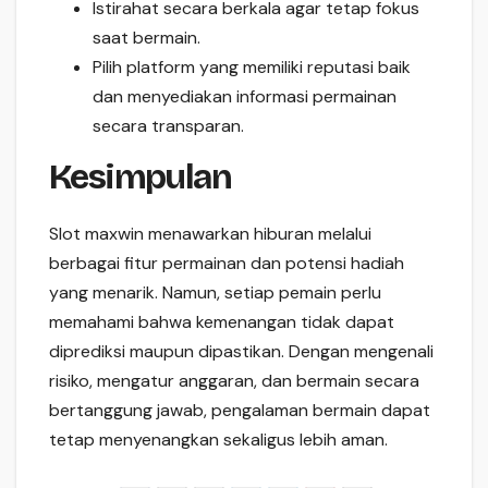
Istirahat secara berkala agar tetap fokus
saat bermain.
Pilih platform yang memiliki reputasi baik
dan menyediakan informasi permainan
secara transparan.
Kesimpulan
Slot maxwin menawarkan hiburan melalui
berbagai fitur permainan dan potensi hadiah
yang menarik. Namun, setiap pemain perlu
memahami bahwa kemenangan tidak dapat
diprediksi maupun dipastikan. Dengan mengenali
risiko, mengatur anggaran, dan bermain secara
bertanggung jawab, pengalaman bermain dapat
tetap menyenangkan sekaligus lebih aman.