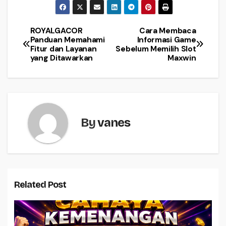
ROYALGACOR
Cara Membaca
Navigasi
Panduan Memahami
Informasi Game
Fitur dan Layanan
Sebelum Memilih Slot
pos
yang Ditawarkan
Maxwin
By
vanes
Related Post