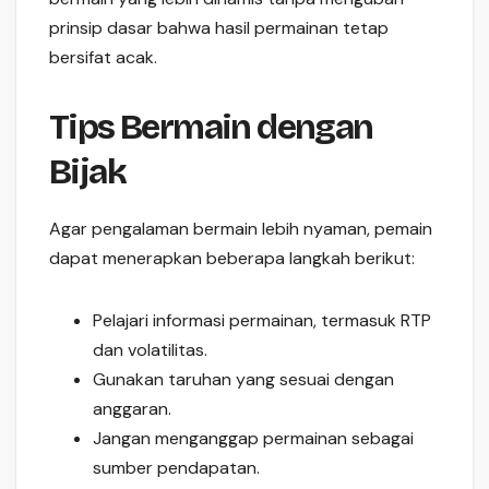
prinsip dasar bahwa hasil permainan tetap
bersifat acak.
Tips Bermain dengan
Bijak
Agar pengalaman bermain lebih nyaman, pemain
dapat menerapkan beberapa langkah berikut:
Pelajari informasi permainan, termasuk RTP
dan volatilitas.
Gunakan taruhan yang sesuai dengan
anggaran.
Jangan menganggap permainan sebagai
sumber pendapatan.