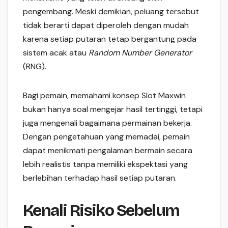
pengembang. Meski demikian, peluang tersebut
tidak berarti dapat diperoleh dengan mudah
karena setiap putaran tetap bergantung pada
sistem acak atau
Random Number Generator
(RNG).
Bagi pemain, memahami konsep Slot Maxwin
bukan hanya soal mengejar hasil tertinggi, tetapi
juga mengenali bagaimana permainan bekerja.
Dengan pengetahuan yang memadai, pemain
dapat menikmati pengalaman bermain secara
lebih realistis tanpa memiliki ekspektasi yang
berlebihan terhadap hasil setiap putaran.
Kenali Risiko Sebelum