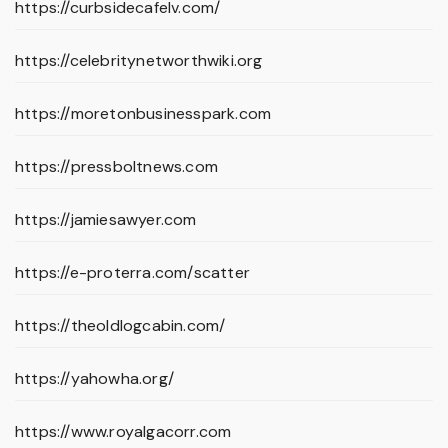
https://curbsidecafelv.com/
https://celebritynetworthwiki.org
https://moretonbusinesspark.com
https://pressboltnews.com
https://jamiesawyer.com
https://e-proterra.com/scatter
https://theoldlogcabin.com/
https://yahowha.org/
https://www.royalgacorr.com