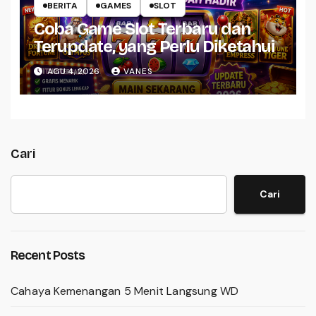
BERITA
GAMES
SLOT
Coba Game Slot Terbaru dan
Terupdate, yang Perlu Diketahui
AGU 4, 2026
VANES
Cari
Cari
Recent Posts
Cahaya Kemenangan 5 Menit Langsung WD