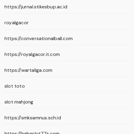
https://jurnal.stikesbup.ac.id
royalgacor
https://conversationalball.com
https://royalgacor.it.com
https://wartaliga.com
slot toto
slot mahjong
https://smksamnus.sch.id
https://hahaslot77s.com