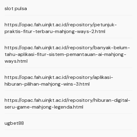
slot pulsa
https://opac.fah.uinjkt.ac.id/repository/petunjuk-
praktis-fitur-terbaru-mahjong-ways-2.html
https://opac.fah.uinjkt.ac.id/repository/banyak-belum-
tahu-aplikasi-fitur-sistem-pemantauan-ai-mahjong-
ways.html
https://opac.fah.uinjkt.ac.id/repository/aplikasi-
hiburan-pilihan-mahjong-wins-3.html
https://opac.fah.uinjkt.ac.id/repository/hiburan-digital-
seru-game-mahjong-legenda.html
ugbet88