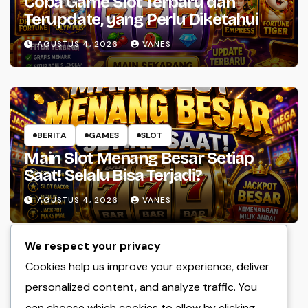
Coba Game Slot Terbaru dan
Terupdate, yang Perlu Diketahui
AGUSTUS 4, 2026
VANES
BERITA
GAMES
SLOT
Main Slot Menang Besar Setiap
Saat! Selalu Bisa Terjadi?
AGUSTUS 4, 2026
VANES
We respect your privacy
Cookies help us improve your experience, deliver
personalized content, and analyze traffic. You
can choose which cookies to allow by clicking