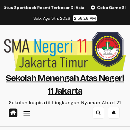
Skip
book Resmi Terbesar Di Asia
Coba Game Slot Terbaru dan 
to
Sab. Agu 8th, 2026
2:58:27 AM
content
Sekolah Menengah Atas Negeri
11 Jakarta
Sekolah Inspiratif Lingkungan Nyaman Abad 21