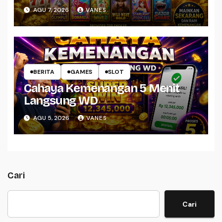
AGU 7, 2026
VANES
BERITA
GAMES
SLOT
Cahaya Kemenangan 5 Menit
Langsung WD
AGU 5, 2026
VANES
Cari
Cari