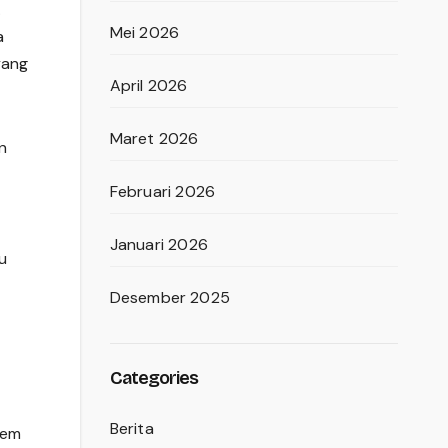
.
Mei 2026
a
yang
April 2026
Maret 2026
n
Februari 2026
Januari 2026
u
Desember 2025
Categories
Berita
tem