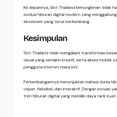
Ke depannya, Slot Thailand kemungkinan tidak ha
evolusi hiburan digital modern yang menggabung
ekosistem yang terus berkembang.
Kesimpulan
Slot Thailand telah mengalami transformasi besar
visual yang semakin kreatif, serta akses mobile ya
pengguna internet masa kini.
Perkembangannya menunjukkan bahwa dunia hibur
cepat, fleksibel, dan interaktif. Dengan inovasi y
tren hiburan digital yang memiliki daya tarik kua