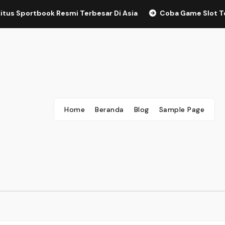
ok Resmi Terbesar Di Asia
Coba Game Slot Terbaru dan Te
Home
Beranda
Blog
Sample Page