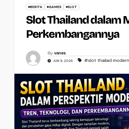
BERITA
GAMES
SLOT
Slot Thailand dalam 
Perkembangannya
By
vanes
#slot thailad modern
JUN 9, 2026