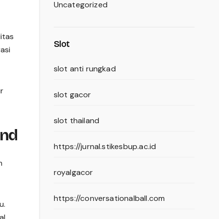
Uncategorized
itas
Slot
asi
slot anti rungkad
r
slot gacor
slot thailand
and
https://jurnal.stikesbup.ac.id
m
royalgacor
https://conversationalball.com
u.
al