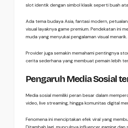
slot identik dengan simbol klasik seperti buah ata
Ada tema budaya Asia, fantasi modern, petualanga
visual layaknya game premium. Pendekatan ini me
muda yang menyukai pengalaman visual menarik.
Provider juga semakin memahami pentingnya story
cerita sederhana yang membuat pemain lebih te
Pengaruh Media Sosial t
Media sosial memiliki peran besar dalam memper
video, live streaming, hingga komunitas digital 
Fenomena ini menciptakan efek viral yang mem
Ditambah lagi, munculnya influencer gaming dan 