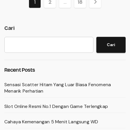
Paginasi
1
2
…
18
pos
Cari
Cari
Recent Posts
Sensasi Scatter Hitam Yang Luar Biasa Fenomena
Menarik Perhatian
Slot Online Resmi No.1 Dengan Game Terlengkap
Cahaya Kemenangan 5 Menit Langsung WD