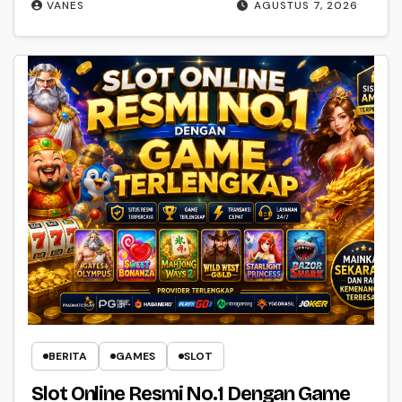
VANES
AGUSTUS 7, 2026
BERITA
GAMES
SLOT
Slot Online Resmi No.1 Dengan Game