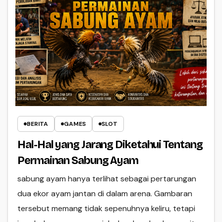
BERITA
GAMES
SLOT
Hal-Hal yang Jarang Diketahui Tentang
Permainan Sabung Ayam
sabung ayam hanya terlihat sebagai pertarungan
dua ekor ayam jantan di dalam arena. Gambaran
tersebut memang tidak sepenuhnya keliru, tetapi