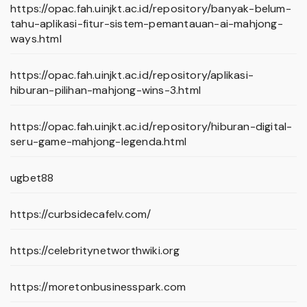
https://opac.fah.uinjkt.ac.id/repository/banyak-belum-
tahu-aplikasi-fitur-sistem-pemantauan-ai-mahjong-
ways.html
https://opac.fah.uinjkt.ac.id/repository/aplikasi-
hiburan-pilihan-mahjong-wins-3.html
https://opac.fah.uinjkt.ac.id/repository/hiburan-digital-
seru-game-mahjong-legenda.html
ugbet88
https://curbsidecafelv.com/
https://celebritynetworthwiki.org
https://moretonbusinesspark.com