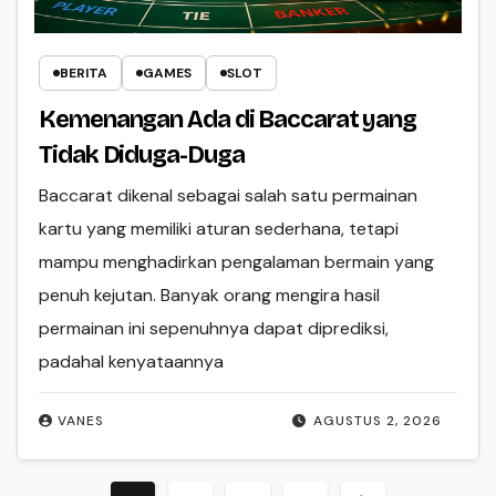
BERITA
GAMES
SLOT
Kemenangan Ada di Baccarat yang
Tidak Diduga-Duga
Baccarat dikenal sebagai salah satu permainan
kartu yang memiliki aturan sederhana, tetapi
mampu menghadirkan pengalaman bermain yang
penuh kejutan. Banyak orang mengira hasil
permainan ini sepenuhnya dapat diprediksi,
padahal kenyataannya
VANES
AGUSTUS 2, 2026