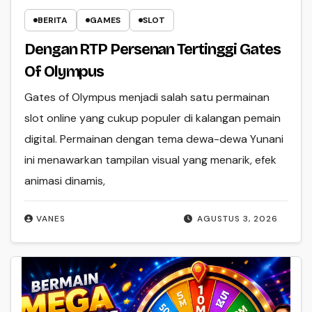
BERITA
GAMES
SLOT
Dengan RTP Persenan Tertinggi Gates
Of Olympus
Gates of Olympus menjadi salah satu permainan
slot online yang cukup populer di kalangan pemain
digital. Permainan dengan tema dewa-dewa Yunani
ini menawarkan tampilan visual yang menarik, efek
animasi dinamis,
VANES
AGUSTUS 3, 2026