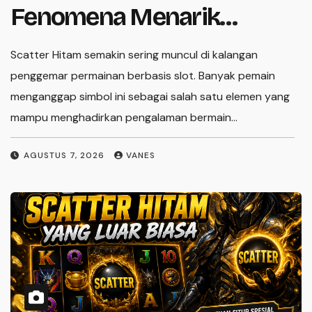
Fenomena Menarik
ka
Perhatian
o
Scatter Hitam semakin sering muncul di kalangan
k
penggemar permainan berbasis slot. Banyak pemain
te
menganggap simbol ini sebagai salah satu elemen yang
mampu menghadirkan pengalaman bermain…
AGUSTUS 7, 2026
VANES