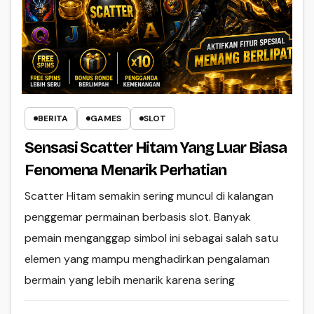
BERITA
GAMES
SLOT
Sensasi Scatter Hitam Yang Luar Biasa
Fenomena Menarik Perhatian
Scatter Hitam semakin sering muncul di kalangan
penggemar permainan berbasis slot. Banyak
pemain menganggap simbol ini sebagai salah satu
elemen yang mampu menghadirkan pengalaman
bermain yang lebih menarik karena sering