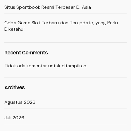
Situs Sportbook Resmi Terbesar Di Asia
Coba Game Slot Terbaru dan Terupdate, yang Perlu
Diketahui
Recent Comments
Tidak ada komentar untuk ditampilkan.
Archives
Agustus 2026
Juli 2026