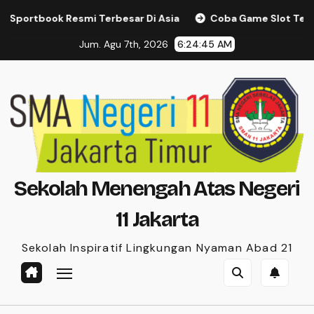
Skip
mi Terbesar Di Asia
Coba Game Slot Terbaru dan Terupdat
to
Jum. Agu 7th, 2026
6:24:46 AM
content
Sekolah Menengah Atas Negeri
11 Jakarta
Sekolah Inspiratif Lingkungan Nyaman Abad 21