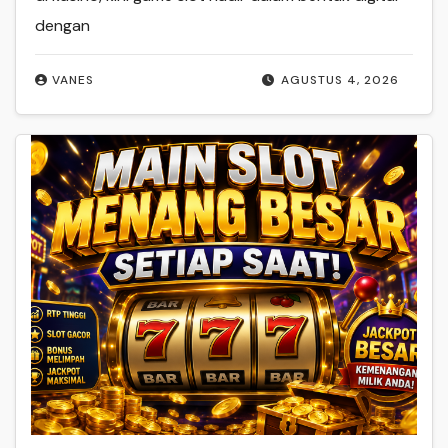
dengan
VANES
AGUSTUS 4, 2026