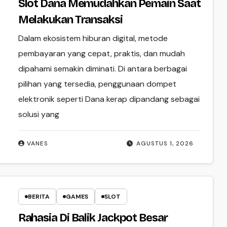
Slot Dana Memudahkan Pemain Saat
Melakukan Transaksi
Dalam ekosistem hiburan digital, metode
pembayaran yang cepat, praktis, dan mudah
dipahami semakin diminati. Di antara berbagai
pilihan yang tersedia, penggunaan dompet
elektronik seperti Dana kerap dipandang sebagai
solusi yang
VANES
AGUSTUS 1, 2026
BERITA
GAMES
SLOT
Rahasia Di Balik Jackpot Besar