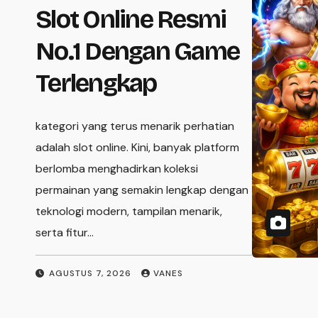
ne
er
l Tema
teristik
ler kerap digunakan
an
kan permainan yang
an luas dari pemain.
s tidak semata-mata
eluang memperoleh
, mekanisme…
VANES