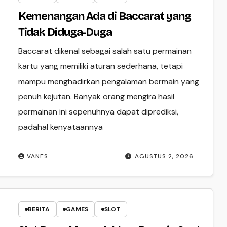
Kemenangan Ada di Baccarat yang
Tidak Diduga-Duga
Baccarat dikenal sebagai salah satu permainan
kartu yang memiliki aturan sederhana, tetapi
mampu menghadirkan pengalaman bermain yang
penuh kejutan. Banyak orang mengira hasil
permainan ini sepenuhnya dapat diprediksi,
padahal kenyataannya
VANES
AGUSTUS 2, 2026
BERITA
GAMES
SLOT