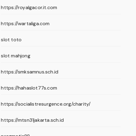
https://royalgacor.it.com
https://wartaliga.com
slot toto
slot mahjong
https://smksamnus.sch.id
https://hahaslot77s.com
https://socialistresurgence.org/charity/
https://mtsn31jakarta.sch.id