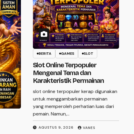
al Slot
dari Cara
n hingga
enarik
ermainan ini
BERITA
GAMES
SLOT
onsep mesin slot
Slot Online Terpopuler
tetapi dikemas dalam
Mengenal Tema dan
dengan tampilan yang lebih
Karakteristik Permainan
simbol, animasi, hingga
slot online terpopuler kerap digunakan
…
untuk menggambarkan permainan
yang memperoleh perhatian luas dari
pemain. Namun,…
026
VANES
AGUSTUS 9, 2026
VANES