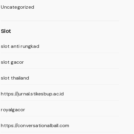
Uncategorized
Slot
slot anti rungkad
slot gacor
slot thailand
https://jurnal.stikesbup.ac.id
royalgacor
https://conversationalball.com