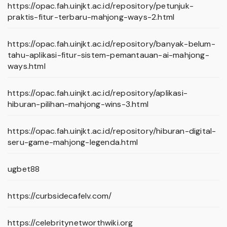
https://opac.fah.uinjkt.ac.id/repository/petunjuk-
praktis-fitur-terbaru-mahjong-ways-2.html
https://opac.fah.uinjkt.ac.id/repository/banyak-belum-
tahu-aplikasi-fitur-sistem-pemantauan-ai-mahjong-
ways.html
https://opac.fah.uinjkt.ac.id/repository/aplikasi-
hiburan-pilihan-mahjong-wins-3.html
https://opac.fah.uinjkt.ac.id/repository/hiburan-digital-
seru-game-mahjong-legenda.html
ugbet88
https://curbsidecafelv.com/
https://celebritynetworthwiki.org