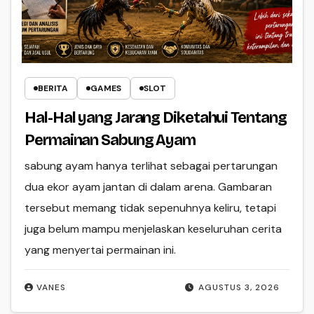
BERITA
GAMES
SLOT
Hal-Hal yang Jarang Diketahui Tentang
Permainan Sabung Ayam
sabung ayam hanya terlihat sebagai pertarungan
dua ekor ayam jantan di dalam arena. Gambaran
tersebut memang tidak sepenuhnya keliru, tetapi
juga belum mampu menjelaskan keseluruhan cerita
yang menyertai permainan ini.
VANES
AGUSTUS 3, 2026