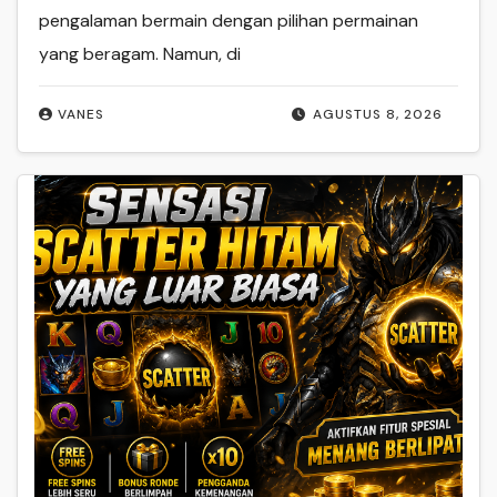
pengalaman bermain dengan pilihan permainan
yang beragam. Namun, di
VANES
AGUSTUS 8, 2026