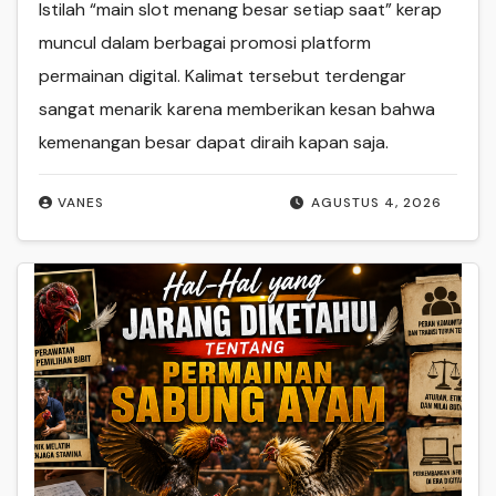
Istilah “main slot menang besar setiap saat” kerap
muncul dalam berbagai promosi platform
permainan digital. Kalimat tersebut terdengar
sangat menarik karena memberikan kesan bahwa
kemenangan besar dapat diraih kapan saja.
VANES
AGUSTUS 4, 2026