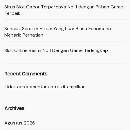
Situs Slot Gacor Terpercaya No. 1 dengan Pilihan Game
Terbaik
Sensasi Scatter Hitam Yang Luar Biasa Fenomena
Menarik Perhatian
Slot Online Resmi No.1 Dengan Game Terlengkap
Recent Comments
Tidak ada komentar untuk ditampilkan.
Archives
Agustus 2026