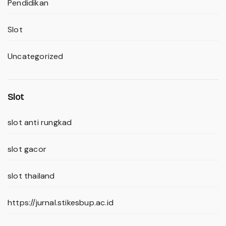
Pendidikan
Slot
Uncategorized
Slot
slot anti rungkad
slot gacor
slot thailand
https://jurnal.stikesbup.ac.id