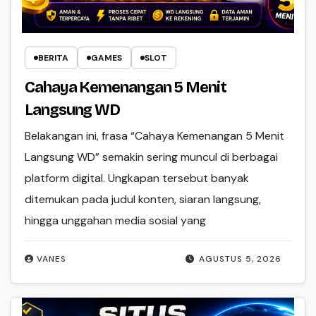
BERITA
GAMES
SLOT
Cahaya Kemenangan 5 Menit
Langsung WD
Belakangan ini, frasa “Cahaya Kemenangan 5 Menit
Langsung WD” semakin sering muncul di berbagai
platform digital. Ungkapan tersebut banyak
ditemukan pada judul konten, siaran langsung,
hingga unggahan media sosial yang
VANES
AGUSTUS 5, 2026