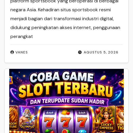
platform sportsbook yang beroperasi di berbagai
negara Asia. Kehadiran situs sportsbook resmi
menjadi bagian dari transformasi industri digital,
didukung peningkatan akses internet, penggunaan
perangkat
VANES
AGUSTUS 5, 2026