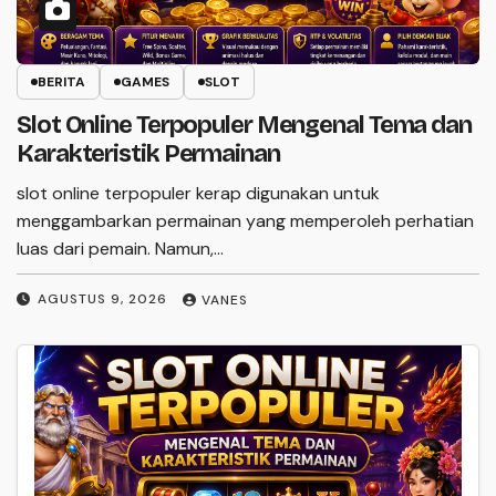
BERITA
GAMES
SLOT
Slot Online Terpopuler Mengenal Tema dan
Karakteristik Permainan
slot online terpopuler kerap digunakan untuk
menggambarkan permainan yang memperoleh perhatian
luas dari pemain. Namun,…
AGUSTUS 9, 2026
VANES