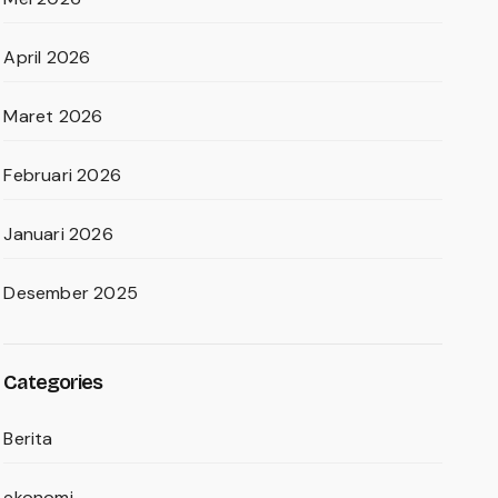
April 2026
Maret 2026
Februari 2026
Januari 2026
Desember 2025
Categories
Berita
ekonomi