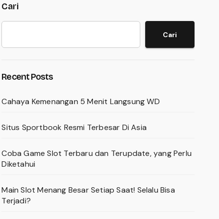
Cari
Cari
Recent Posts
Cahaya Kemenangan 5 Menit Langsung WD
Situs Sportbook Resmi Terbesar Di Asia
Coba Game Slot Terbaru dan Terupdate, yang Perlu
Diketahui
Main Slot Menang Besar Setiap Saat! Selalu Bisa
Terjadi?