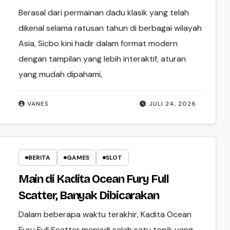
Berasal dari permainan dadu klasik yang telah
dikenal selama ratusan tahun di berbagai wilayah
Asia, Sicbo kini hadir dalam format modern
dengan tampilan yang lebih interaktif, aturan
yang mudah dipahami,
VANES
JULI 24, 2026
BERITA
GAMES
SLOT
Main di Kadita Ocean Fury Full
Scatter, Banyak Dibicarakan
Dalam beberapa waktu terakhir, Kadita Ocean
Fury Full Scatter menjadi salah satu topik yang