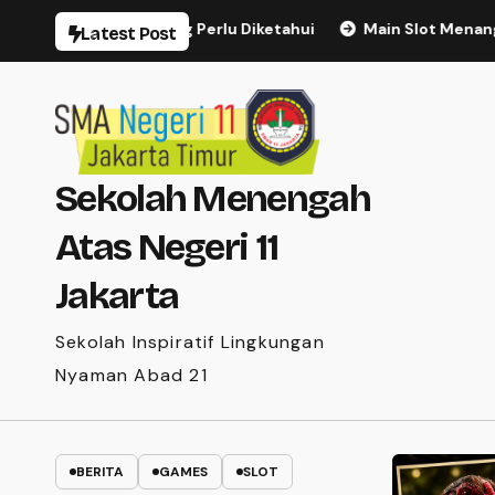
Skip
ate, yang Perlu Diketahui
Main Slot Menang Besar Setiap S
Latest Post
to
content
Sekolah Menengah
Atas Negeri 11
Jakarta
Sekolah Inspiratif Lingkungan
Nyaman Abad 21
BERITA
GAMES
SLOT