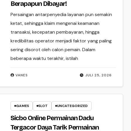
Berapapun Dibayar!
Persaingan antarpenyedia layanan pun semakin
ketat, sehingga klaim mengenai keamanan
transaksi, kecepatan pembayaran, hingga
kredibilitas operator menjadi faktor yang paling
sering disorot oleh calon pemain. Dalam
beberapa waktu terakhir, istilah
VANES
JULI 25, 2026
GAMES
SLOT
UNCATEGORIZED
Sicbo Online Permainan Dadu
Tergacor Daya Tarik Permainan