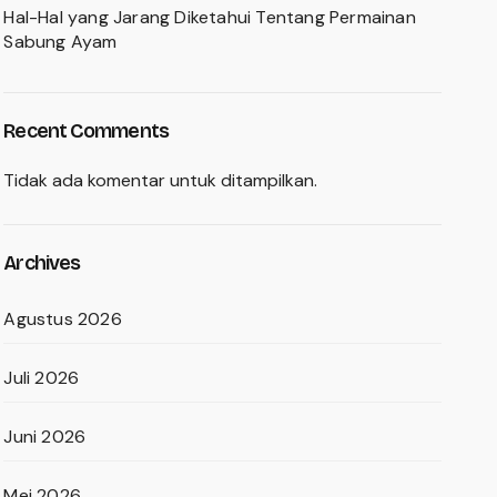
Hal-Hal yang Jarang Diketahui Tentang Permainan
Sabung Ayam
Recent Comments
Tidak ada komentar untuk ditampilkan.
Archives
Agustus 2026
Juli 2026
Juni 2026
Mei 2026