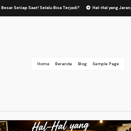
at! Selalu Bisa Terjadi?
Hal-Hal yang Jarang Diketahui 
Home
Beranda
Blog
Sample Page
B