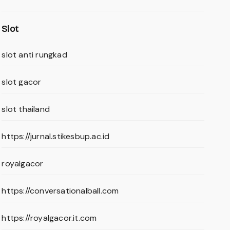
Slot
slot anti rungkad
slot gacor
slot thailand
https://jurnal.stikesbup.ac.id
royalgacor
https://conversationalball.com
https://royalgacor.it.com