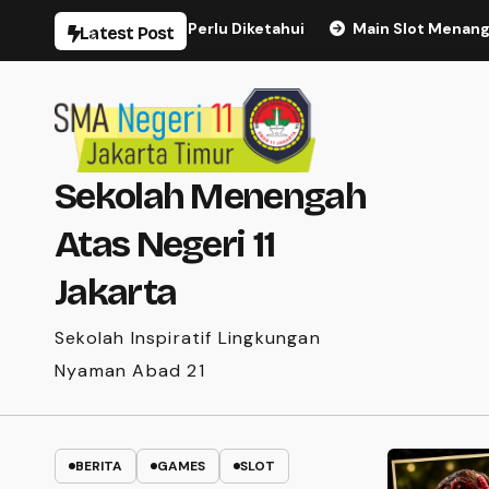
Skip
te, yang Perlu Diketahui
Main Slot Menang Besar Setiap Sa
Latest Post
to
content
Sekolah Menengah
Atas Negeri 11
Jakarta
Sekolah Inspiratif Lingkungan
Nyaman Abad 21
A
GAMES
SLOT