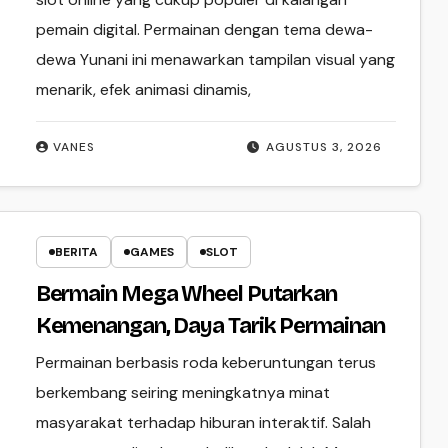
pemain digital. Permainan dengan tema dewa-
dewa Yunani ini menawarkan tampilan visual yang
menarik, efek animasi dinamis,
VANES
AGUSTUS 3, 2026
BERITA
GAMES
SLOT
Bermain Mega Wheel Putarkan
Kemenangan, Daya Tarik Permainan
Permainan berbasis roda keberuntungan terus
berkembang seiring meningkatnya minat
masyarakat terhadap hiburan interaktif. Salah