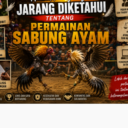
S
R
A
sek
pes
ber
Keh
bag
did
A