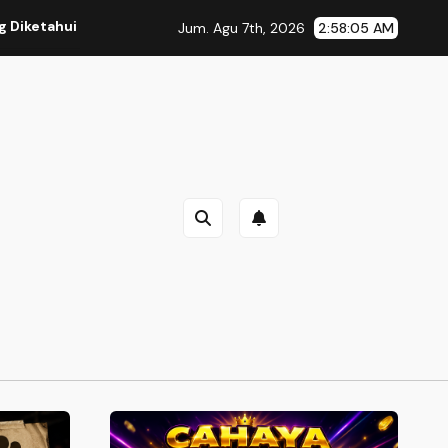
Tentang Permainan Sabung Ayam
Cahaya Kemenangan 5 M
Jum. Agu 7th, 2026
2:58:07 AM
ERITA
GAMES
SLOT