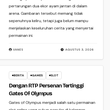
pertarungan dua ekor ayam jantan di dalam
arena. Gambaran tersebut memang tidak
sepenuhnya keliru, tetapi juga belum mampu
menjelaskan keseluruhan cerita yang menyertai
permainan ini.
VANES
AGUSTUS 3, 2026
BERITA
GAMES
SLOT
Dengan RTP Persenan Tertinggi
Gates Of Olympus
Gates of Olympus menjadi salah satu permainan
slot online yang cukup populer di kalangan