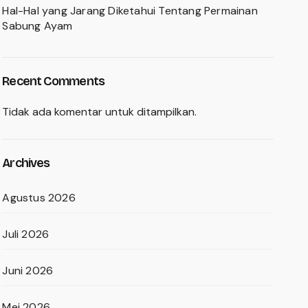
Hal-Hal yang Jarang Diketahui Tentang Permainan
Sabung Ayam
Recent Comments
Tidak ada komentar untuk ditampilkan.
Archives
Agustus 2026
Juli 2026
Juni 2026
Mei 2026