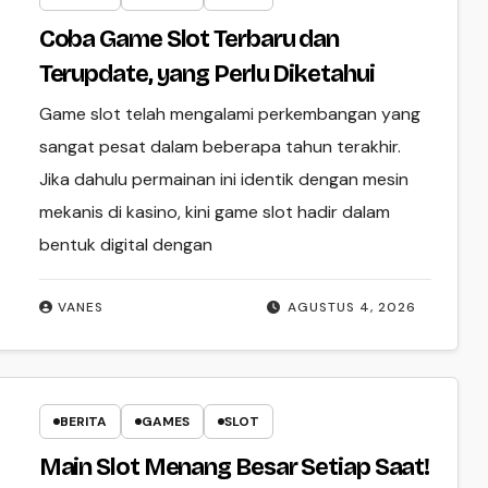
Coba Game Slot Terbaru dan
Terupdate, yang Perlu Diketahui
Game slot telah mengalami perkembangan yang
sangat pesat dalam beberapa tahun terakhir.
Jika dahulu permainan ini identik dengan mesin
mekanis di kasino, kini game slot hadir dalam
bentuk digital dengan
VANES
AGUSTUS 4, 2026
BERITA
GAMES
SLOT
Main Slot Menang Besar Setiap Saat!