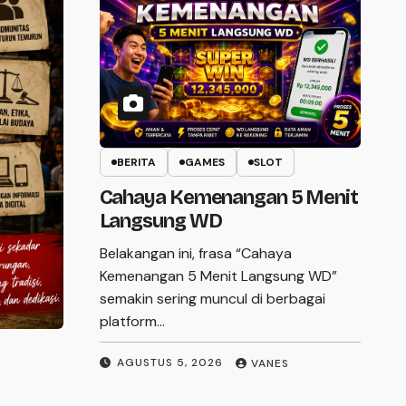
itus Sportbook
esmi Terbesar Di
sia
tor yang mengalami pertumbuhan
BERITA
GAMES
SLOT
at adalah platform sportsbook yang
Cahaya Kemenangan 5 Menit
operasi di berbagai negara Asia.
Langsung WD
adiran situs sportsbook resmi menjadi
Belakangan ini, frasa “Cahaya
ian dari transformasi industri digital,
Kemenangan 5 Menit Langsung WD”
ukung…
semakin sering muncul di berbagai
platform…
GUSTUS 5, 2026
VANES
AGUSTUS 5, 2026
VANES