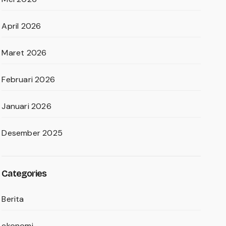
April 2026
Maret 2026
Februari 2026
Januari 2026
Desember 2025
Categories
Berita
ekonomi