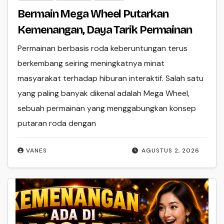
Bermain Mega Wheel Putarkan
Kemenangan, Daya Tarik Permainan
Permainan berbasis roda keberuntungan terus
berkembang seiring meningkatnya minat
masyarakat terhadap hiburan interaktif. Salah satu
yang paling banyak dikenal adalah Mega Wheel,
sebuah permainan yang menggabungkan konsep
putaran roda dengan
VANES
AGUSTUS 2, 2026