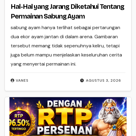
Hal-Hal yang Jarang Diketahui Tentang
Permainan Sabung Ayam
sabung ayam hanya terlihat sebagai pertarungan
dua ekor ayam jantan di dalam arena. Gambaran
tersebut memang tidak sepenuhnya keliru, tetapi
juga belum mampu menjelaskan keseluruhan cerita
yang menyertai permainan ini.
VANES
AGUSTUS 3, 2026