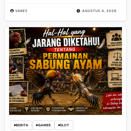
VANES
AGUSTUS 4, 2026
BERITA
GAMES
SLOT