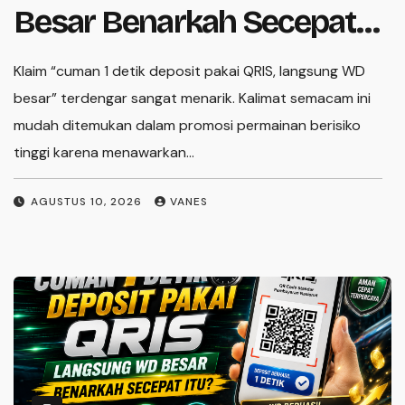
ar Benarkah Secepat
Keme
Melim
cuman 1 detik deposit pakai QRIS, langsung WD
Di balik ri
terdengar sangat menarik. Kalimat semacam ini
sabung ayam
itemukan dalam promosi permainan berisiko
tradisi masy
karena menawarkan…
aktivitas te
US 10, 2026
VANES
AGUSTUS 1