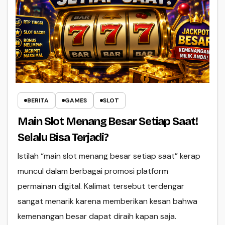
BERITA
GAMES
SLOT
Main Slot Menang Besar Setiap Saat!
Selalu Bisa Terjadi?
Istilah “main slot menang besar setiap saat” kerap
muncul dalam berbagai promosi platform
permainan digital. Kalimat tersebut terdengar
sangat menarik karena memberikan kesan bahwa
kemenangan besar dapat diraih kapan saja.