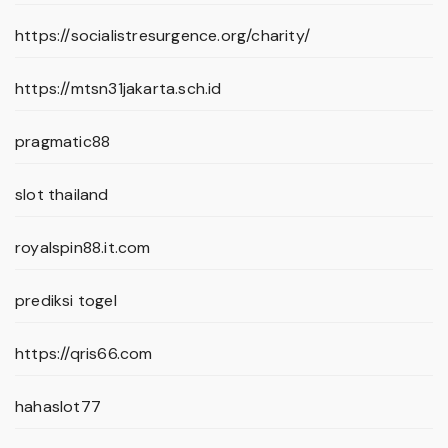
https://socialistresurgence.org/charity/
https://mtsn31jakarta.sch.id
pragmatic88
slot thailand
royalspin88.it.com
prediksi togel
https://qris66.com
hahaslot77