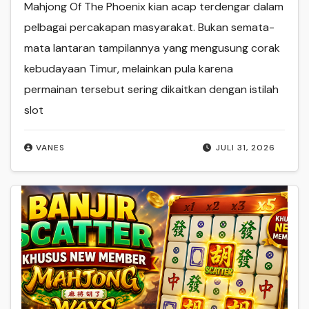
Mahjong Of The Phoenix kian acap terdengar dalam
pelbagai percakapan masyarakat. Bukan semata-
mata lantaran tampilannya yang mengusung corak
kebudayaan Timur, melainkan pula karena
permainan tersebut sering dikaitkan dengan istilah
slot
VANES
JULI 31, 2026