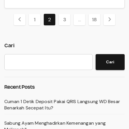
Paginasi
1
2
3
…
18
pos
Cari
Cari
Recent Posts
Cuman 1 Detik Deposit Pakai QRIS Langsung WD Besar
Benarkah Secepat Itu?
Sabung Ayam Menghadirkan Kemenangan yang