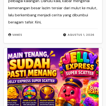
pelbagai kalangan. Dahulu kala, kabar mengenai
kemenangan besar lazim tersiar dari mulut ke mulut,
lalu berkembang menjadi cerita yang dibumbui
beragam tafsir. Kini,
VANES
AGUSTUS 1, 2026