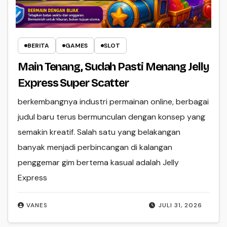
BERITA
GAMES
SLOT
Main Tenang, Sudah Pasti Menang Jelly
Express Super Scatter
berkembangnya industri permainan online, berbagai
judul baru terus bermunculan dengan konsep yang
semakin kreatif. Salah satu yang belakangan
banyak menjadi perbincangan di kalangan
penggemar gim bertema kasual adalah Jelly
Express
VANES
JULI 31, 2026