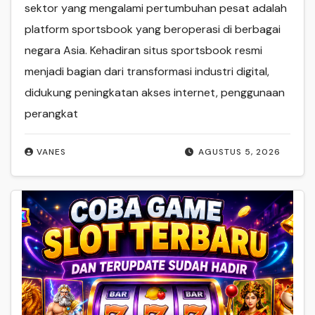
sektor yang mengalami pertumbuhan pesat adalah
platform sportsbook yang beroperasi di berbagai
negara Asia. Kehadiran situs sportsbook resmi
menjadi bagian dari transformasi industri digital,
didukung peningkatan akses internet, penggunaan
perangkat
VANES
AGUSTUS 5, 2026