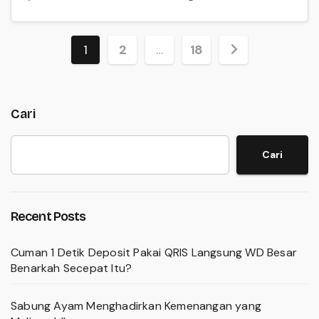
Paginasi
1
2
…
18
pos
Cari
Cari
Recent Posts
Cuman 1 Detik Deposit Pakai QRIS Langsung WD Besar
Benarkah Secepat Itu?
Sabung Ayam Menghadirkan Kemenangan yang