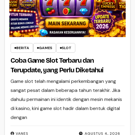
BERITA
GAMES
SLOT
Coba Game Slot Terbaru dan
Terupdate, yang Perlu Diketahui
Game slot telah mengalami perkembangan yang
sangat pesat dalam beberapa tahun terakhir. Jika
dahulu permainan ini identik dengan mesin mekanis
di kasino, kini game slot hadir dalam bentuk digital
dengan
VANES
AGUSTUS 4, 2026