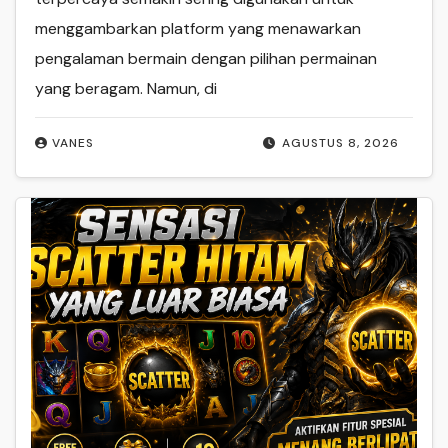
menggambarkan platform yang menawarkan
pengalaman bermain dengan pilihan permainan
yang beragam. Namun, di
VANES
AGUSTUS 8, 2026