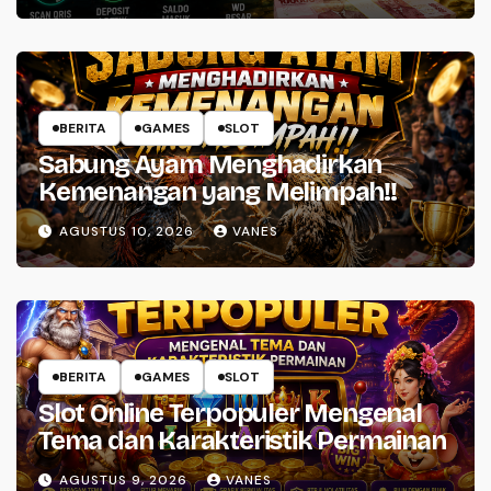
BERITA
GAMES
SLOT
Sabung Ayam Menghadirkan
Kemenangan yang Melimpah!!
AGUSTUS 10, 2026
VANES
BERITA
GAMES
SLOT
Slot Online Terpopuler Mengenal
Tema dan Karakteristik Permainan
AGUSTUS 9, 2026
VANES