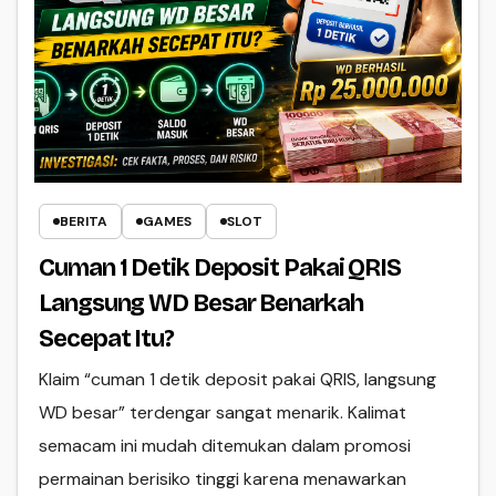
BERITA
GAMES
SLOT
Cuman 1 Detik Deposit Pakai QRIS
Langsung WD Besar Benarkah
Secepat Itu?
Klaim “cuman 1 detik deposit pakai QRIS, langsung
WD besar” terdengar sangat menarik. Kalimat
semacam ini mudah ditemukan dalam promosi
permainan berisiko tinggi karena menawarkan