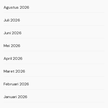
Agustus 2026
Juli 2026
Juni 2026
Mei 2026
April 2026
Maret 2026
Februari 2026
Januari 2026