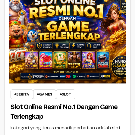
BERITA
GAMES
SLOT
Slot Online Resmi No.1 Dengan Game
Terlengkap
kategori yang terus menarik perhatian adalah slot