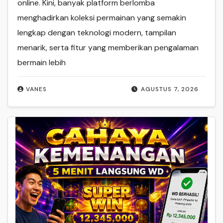
online. Kini, banyak platform berlomba
menghadirkan koleksi permainan yang semakin
lengkap dengan teknologi modern, tampilan
menarik, serta fitur yang memberikan pengalaman
bermain lebih
VANES
AGUSTUS 7, 2026