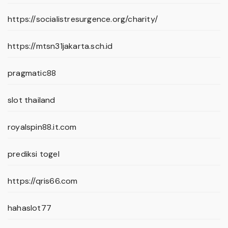
https://socialistresurgence.org/charity/
https://mtsn31jakarta.sch.id
pragmatic88
slot thailand
royalspin88.it.com
prediksi togel
https://qris66.com
hahaslot77