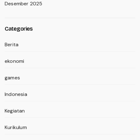
Desember 2025
Categories
Berita
ekonomi
games
Indonesia
Kegiatan
Kurikulum