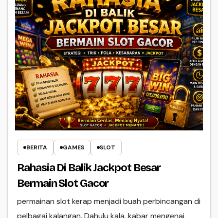
BERITA
GAMES
SLOT
Rahasia Di Balik Jackpot Besar
Bermain Slot Gacor
permainan slot kerap menjadi buah perbincangan di
pelbagai kalangan. Dahulu kala, kabar mengenai