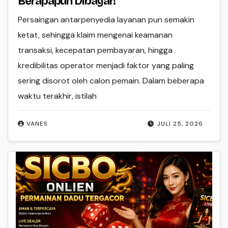
Berapapun Dibayar!
Persaingan antarpenyedia layanan pun semakin
ketat, sehingga klaim mengenai keamanan
transaksi, kecepatan pembayaran, hingga
kredibilitas operator menjadi faktor yang paling
sering disorot oleh calon pemain. Dalam beberapa
waktu terakhir, istilah
VANES
JULI 25, 2026