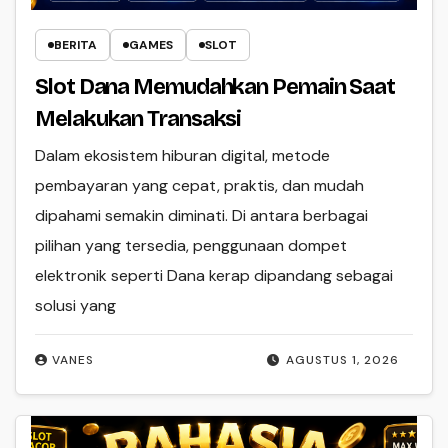
BERITA
GAMES
SLOT
Slot Dana Memudahkan Pemain Saat
Melakukan Transaksi
Dalam ekosistem hiburan digital, metode
pembayaran yang cepat, praktis, dan mudah
dipahami semakin diminati. Di antara berbagai
pilihan yang tersedia, penggunaan dompet
elektronik seperti Dana kerap dipandang sebagai
solusi yang
VANES
AGUSTUS 1, 2026