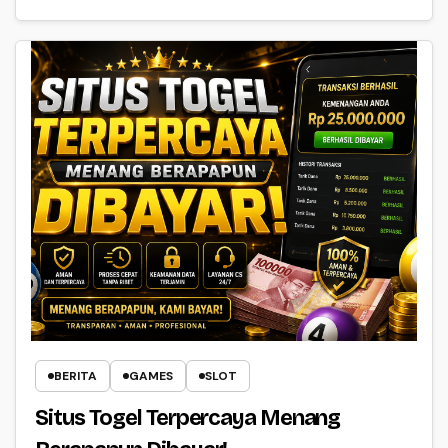
BERITA
GAMES
SLOT
Situs Togel Terpercaya Menang