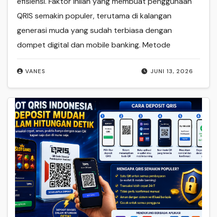
efisiensi. Faktor inilah yang membuat penggunaan
QRIS semakin populer, terutama di kalangan
generasi muda yang sudah terbiasa dengan
dompet digital dan mobile banking. Metode
VANES
JUNI 13, 2026