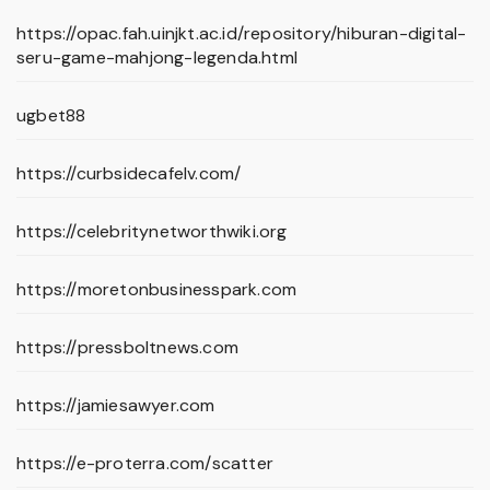
https://opac.fah.uinjkt.ac.id/repository/hiburan-digital-
seru-game-mahjong-legenda.html
ugbet88
https://curbsidecafelv.com/
https://celebritynetworthwiki.org
https://moretonbusinesspark.com
https://pressboltnews.com
https://jamiesawyer.com
https://e-proterra.com/scatter