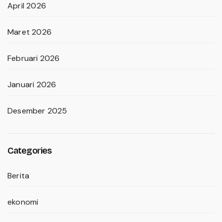
April 2026
Maret 2026
Februari 2026
Januari 2026
Desember 2025
Categories
Berita
ekonomi