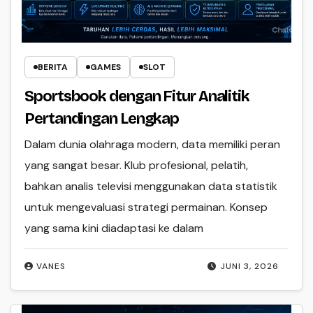
BERITA
GAMES
SLOT
Sportsbook dengan Fitur Analitik
Pertandingan Lengkap
Dalam dunia olahraga modern, data memiliki peran
yang sangat besar. Klub profesional, pelatih,
bahkan analis televisi menggunakan data statistik
untuk mengevaluasi strategi permainan. Konsep
yang sama kini diadaptasi ke dalam
VANES
JUNI 3, 2026