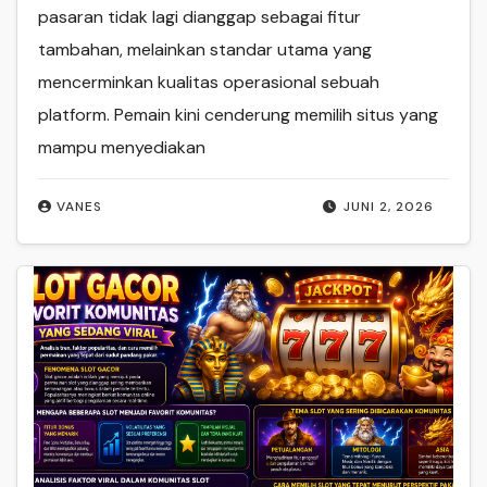
pasaran tidak lagi dianggap sebagai fitur
tambahan, melainkan standar utama yang
mencerminkan kualitas operasional sebuah
platform. Pemain kini cenderung memilih situs yang
mampu menyediakan
VANES
JUNI 2, 2026