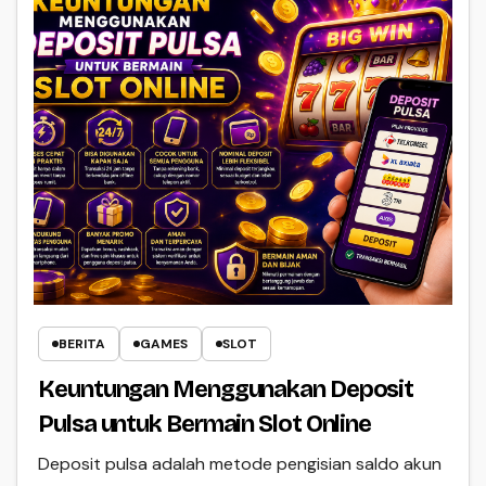
BERITA
GAMES
SLOT
Keuntungan Menggunakan Deposit
Pulsa untuk Bermain Slot Online
Deposit pulsa adalah metode pengisian saldo akun