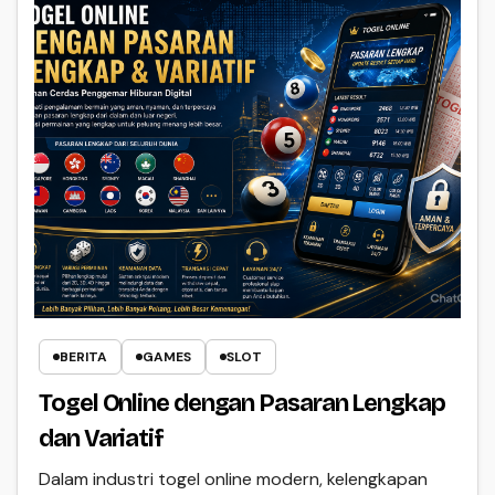
BERITA
GAMES
SLOT
Togel Online dengan Pasaran Lengkap
dan Variatif
Dalam industri togel online modern, kelengkapan