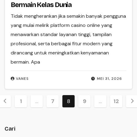
Bermain Kelas Dunia
Tidak mengherankan jika semakin banyak pengguna
yang mulai melirik platform casino online yang
menawarkan standar layanan tinggi, tampilan
profesional, serta berbagai fitur modern yang
dirancang untuk meningkatkan kenyamanan
bermain. Apa
VANES
MEI 31, 2026
Paginasi
1
…
7
8
9
…
12
pos
Cari