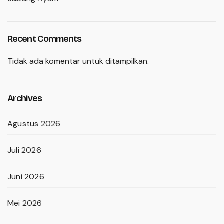
Recent Comments
Tidak ada komentar untuk ditampilkan.
Archives
Agustus 2026
Juli 2026
Juni 2026
Mei 2026