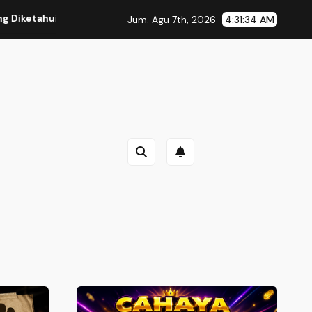
Tentang Permainan Sabung Ayam
Cahaya Kemenangan 5 
Jum. Agu 7th, 2026
4:31:36 AM
BERITA
GAMES
SLOT