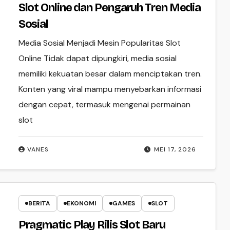
Slot Online dan Pengaruh Tren Media
Sosial
Media Sosial Menjadi Mesin Popularitas Slot
Online Tidak dapat dipungkiri, media sosial
memiliki kekuatan besar dalam menciptakan tren.
Konten yang viral mampu menyebarkan informasi
dengan cepat, termasuk mengenai permainan
slot
VANES
MEI 17, 2026
BERITA
EKONOMI
GAMES
SLOT
Pragmatic Play Rilis Slot Baru