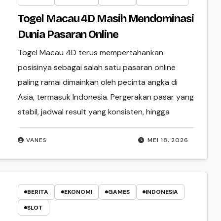
Togel Macau 4D Masih Mendominasi
Dunia Pasaran Online
Togel Macau 4D terus mempertahankan
posisinya sebagai salah satu pasaran online
paling ramai dimainkan oleh pecinta angka di
Asia, termasuk Indonesia. Pergerakan pasar yang
stabil, jadwal result yang konsisten, hingga
VANES
MEI 18, 2026
BERITA
EKONOMI
GAMES
INDONESIA
SLOT