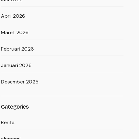
April 2026
Maret 2026
Februari 2026
Januari 2026
Desember 2025
Categories
Berita
ekonomi