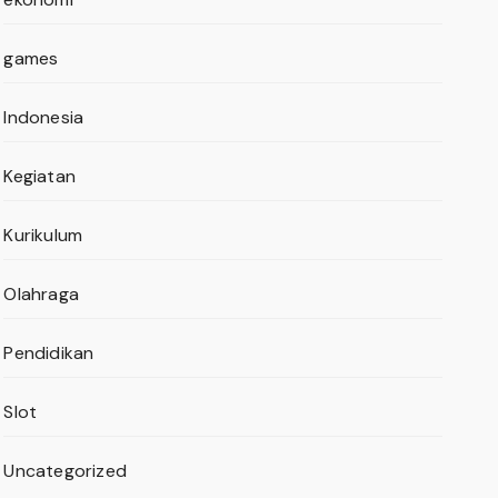
games
Indonesia
Kegiatan
Kurikulum
Olahraga
Pendidikan
Slot
Uncategorized