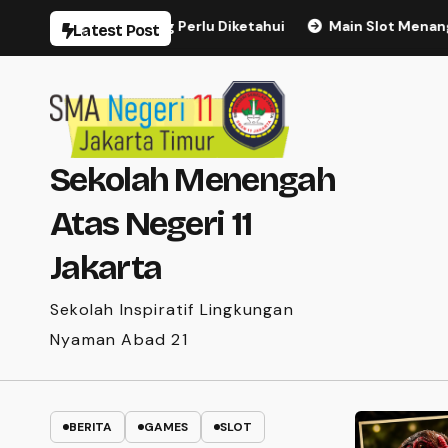
Skip
ate, yang Perlu Diketahui
Main Slot Menang Besar Setiap S
Latest Post
to
content
Sekolah Menengah
Atas Negeri 11
Jakarta
Sekolah Inspiratif Lingkungan
Nyaman Abad 21
BERITA
GAMES
SLOT