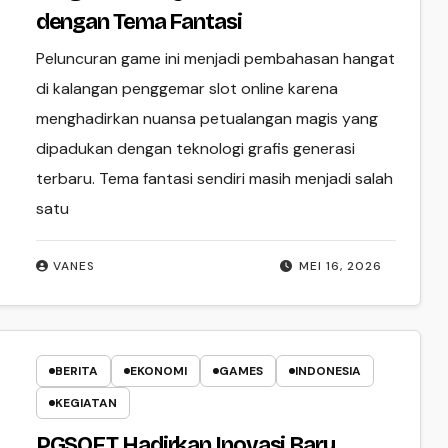
dengan Tema Fantasi
Peluncuran game ini menjadi pembahasan hangat
di kalangan penggemar slot online karena
menghadirkan nuansa petualangan magis yang
dipadukan dengan teknologi grafis generasi
terbaru. Tema fantasi sendiri masih menjadi salah
satu
VANES
MEI 16, 2026
BERITA
EKONOMI
GAMES
INDONESIA
KEGIATAN
PGSOFT Hadirkan Inovasi Baru