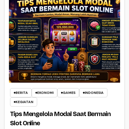
BERITA
EKONOMI
GAMES
INDONESIA
KEGIATAN
Tips Mengelola Modal Saat Bermain
Slot Online