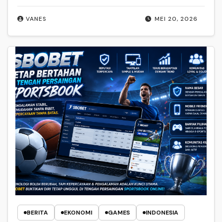
VANES
MEI 20, 2026
BERITA
EKONOMI
GAMES
INDONESIA