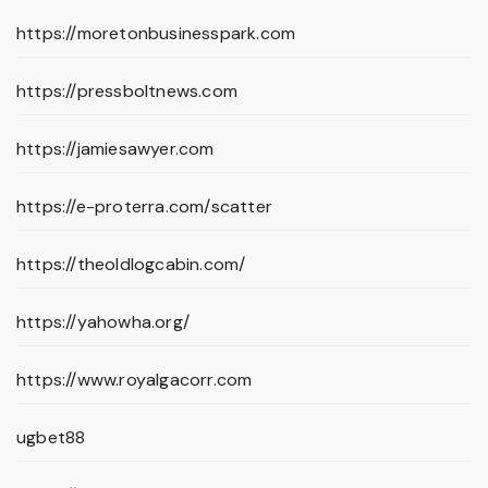
https://moretonbusinesspark.com
https://pressboltnews.com
https://jamiesawyer.com
https://e-proterra.com/scatter
https://theoldlogcabin.com/
https://yahowha.org/
https://www.royalgacorr.com
ugbet88