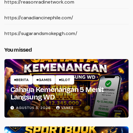
https://reasonradinetwork.com
https://canadiancinephile.com/
https://sugarandsmokepgh.com/
You missed
BERITA
GAMES
SLOT
Cahaya Kemenangan 5 Menit
Langsung WD
AGUSTUS 5, 2026
VANES