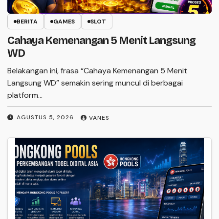
BERITA
GAMES
SLOT
Cahaya Kemenangan 5 Menit Langsung
WD
Belakangan ini, frasa “Cahaya Kemenangan 5 Menit
Langsung WD” semakin sering muncul di berbagai
platform…
AGUSTUS 5, 2026
VANES