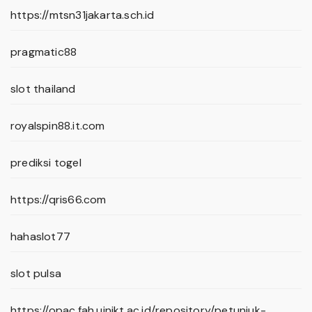
https://mtsn31jakarta.sch.id
pragmatic88
slot thailand
royalspin88.it.com
prediksi togel
https://qris66.com
hahaslot77
slot pulsa
https://opac.fah.uinjkt.ac.id/repository/petunjuk-