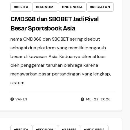
BERITA
EKONOMI
INDONESIA
KEGIATAN
CMD368 dan SBOBET Jadi Rival
Besar Sportsbook Asia
nama CMD368 dan SBOBET sering disebut
sebagai dua platform yang memiliki pengaruh
besar di kawasan Asia. Keduanya dikenal luas
oleh penggemar taruhan olahraga karena
menawarkan pasar pertandingan yang lengkap,
sistem
VANES
MEI 22, 2026
BERITA
EKONOMI
GAMES
INDONESIA