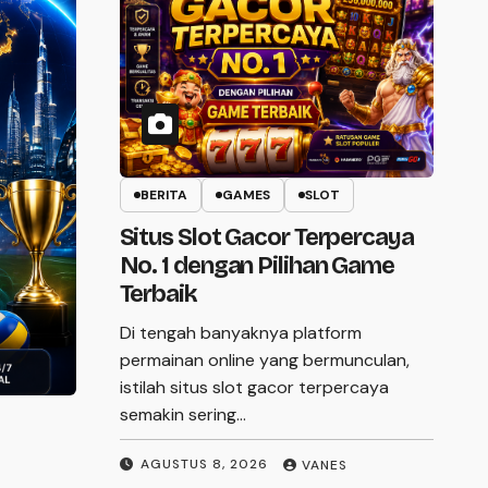
Sensasi Scatter
Hitam Yang Luar
Biasa Fenomena
Menarik Perhatian
Scatter Hitam semakin sering muncul di
BERITA
GAMES
SLOT
kalangan penggemar permainan berbasis
Situs Slot Gacor Terpercaya
slot. Banyak pemain menganggap simbol
No. 1 dengan Pilihan Game
ini sebagai salah satu elemen yang
Terbaik
mampu menghadirkan pengalaman
Di tengah banyaknya platform
bermain…
permainan online yang bermunculan,
istilah situs slot gacor terpercaya
semakin sering…
AGUSTUS 7, 2026
VANES
AGUSTUS 8, 2026
VANES