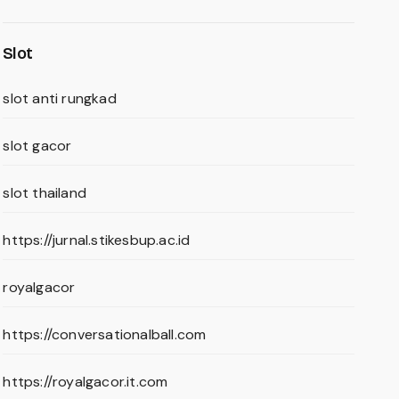
Slot
slot anti rungkad
slot gacor
slot thailand
https://jurnal.stikesbup.ac.id
royalgacor
https://conversationalball.com
https://royalgacor.it.com