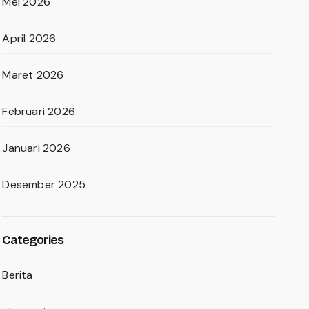
Mei 2026
April 2026
Maret 2026
Februari 2026
Januari 2026
Desember 2025
Categories
Berita