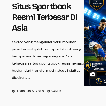
Situs Slot Gacor
Terpercaya No. 1
dengan Pilihan
Game Terbaik
Di tengah banyaknya platform permainan
online yang bermunculan, istilah situs slot
gacor terpercaya semakin sering
digunakan untuk menggambarkan
platform yang menawarkan pengalaman
bermain dengan pilihan…
AGUSTUS 8, 2026
VANES