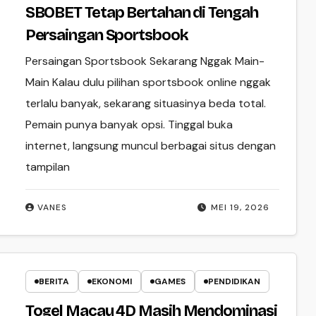
SBOBET Tetap Bertahan di Tengah
Persaingan Sportsbook
Persaingan Sportsbook Sekarang Nggak Main-
Main Kalau dulu pilihan sportsbook online nggak
terlalu banyak, sekarang situasinya beda total.
Pemain punya banyak opsi. Tinggal buka
internet, langsung muncul berbagai situs dengan
tampilan
VANES
MEI 19, 2026
BERITA
EKONOMI
GAMES
PENDIDIKAN
Togel Macau 4D Masih Mendominasi