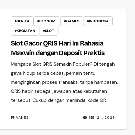
BERITA
EKONOMI
GAMES
INDONESIA
KEGIATAN
SLOT
Slot Gacor QRIS Hari Ini Rahasia
Maxwin dengan Deposit Praktis
Mengapa Slot QRIS Semakin Populer? Di tengah
gaya hidup serba cepat, pemain tentu
menginginkan proses transaksi tanpa hambatan.
QRIS hadir sebagai jawaban atas kebutuhan
tersebut. Cukup dengan memindai kode QR
VANES
MEI 24, 2026