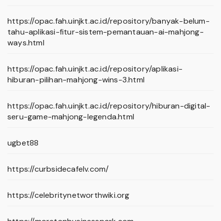
https://opac.fah.uinjkt.ac.id/repository/banyak-belum-
tahu-aplikasi-fitur-sistem-pemantauan-ai-mahjong-
ways.html
https://opac.fah.uinjkt.ac.id/repository/aplikasi-
hiburan-pilihan-mahjong-wins-3.html
https://opac.fah.uinjkt.ac.id/repository/hiburan-digital-
seru-game-mahjong-legenda.html
ugbet88
https://curbsidecafelv.com/
https://celebritynetworthwiki.org