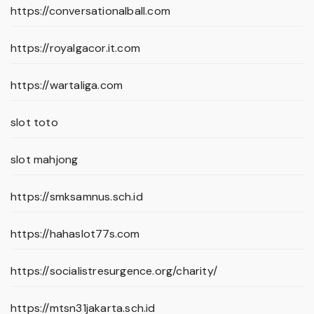
https://conversationalball.com
https://royalgacor.it.com
https://wartaliga.com
slot toto
slot mahjong
https://smksamnus.sch.id
https://hahaslot77s.com
https://socialistresurgence.org/charity/
https://mtsn31jakarta.sch.id