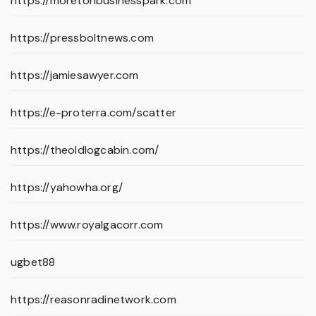
https://moretonbusinesspark.com
https://pressboltnews.com
https://jamiesawyer.com
https://e-proterra.com/scatter
https://theoldlogcabin.com/
https://yahowha.org/
https://www.royalgacorr.com
ugbet88
https://reasonradinetwork.com