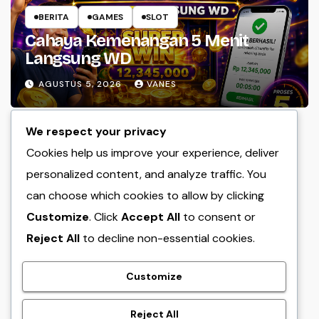
BERITA
GAMES
SLOT
Cahaya Kemenangan 5 Menit
Langsung WD
AGUSTUS 5, 2026
VANES
We respect your privacy
Cookies help us improve your experience, deliver
personalized content, and analyze traffic. You
can choose which cookies to allow by clicking
Customize
. Click
Accept All
to consent or
Reject All
to decline non-essential cookies.
Sekolah Menengah Atas
Negeri 11 Jakarta
Customize
Reject All