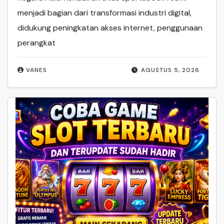
menjadi bagian dari transformasi industri digital,
didukung peningkatan akses internet, penggunaan
perangkat
VANES
AGUSTUS 5, 2026