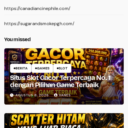
https://canadiancinephile.com/
https://sugarandsmokepgh.com/
You missed
BERITA
GAMES
SLOT
Situs Slot Gacor Terpercaya No. 1
dengan Pilihan Game Terbaik
AGUSTUS 8, 2026
VANES