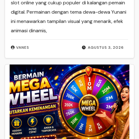
slot online yang cukup populer di kalangan pemain
digital. Permainan dengan tema dewa-dewa Yunani
ini menawarkan tampilan visual yang menarik, efek
animasi dinamis,
VANES
AGUSTUS 3, 2026