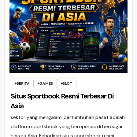
BERITA
GAMES
SLOT
Situs Sportbook Resmi Terbesar Di
Asia
sektor yang mengalami pertumbuhan pesat adalah
platform sportsbook yang beroperasi di berbagai
negara Asia. Kehadiran situs sportsbook resmi