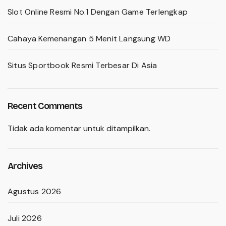
Slot Online Resmi No.1 Dengan Game Terlengkap
Cahaya Kemenangan 5 Menit Langsung WD
Situs Sportbook Resmi Terbesar Di Asia
Recent Comments
Tidak ada komentar untuk ditampilkan.
Archives
Agustus 2026
Juli 2026