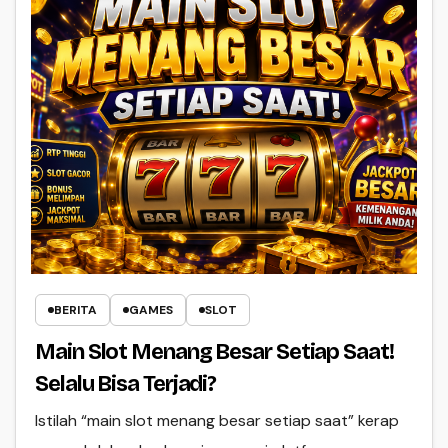
BERITA
GAMES
SLOT
Main Slot Menang Besar Setiap Saat!
Selalu Bisa Terjadi?
Istilah “main slot menang besar setiap saat” kerap