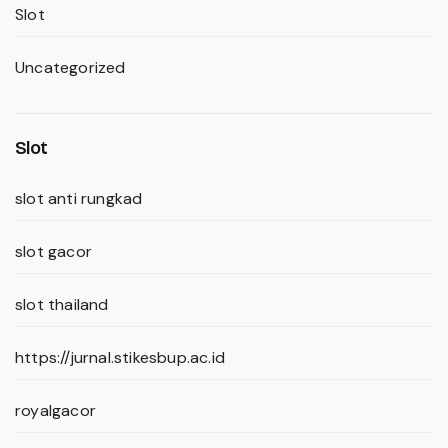
Slot
Uncategorized
Slot
slot anti rungkad
slot gacor
slot thailand
https://jurnal.stikesbup.ac.id
royalgacor