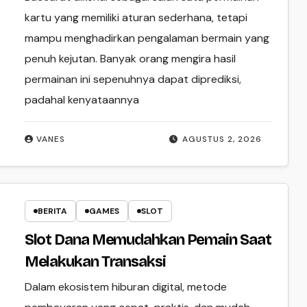
kartu yang memiliki aturan sederhana, tetapi
mampu menghadirkan pengalaman bermain yang
penuh kejutan. Banyak orang mengira hasil
permainan ini sepenuhnya dapat diprediksi,
padahal kenyataannya
VANES
AGUSTUS 2, 2026
BERITA
GAMES
SLOT
Slot Dana Memudahkan Pemain Saat
Melakukan Transaksi
Dalam ekosistem hiburan digital, metode