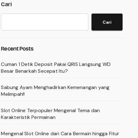
Cari
Cari
Recent Posts
Cuman 1 Detik Deposit Pakai QRIS Langsung WD
Besar Benarkah Secepat Itu?
Sabung Ayam Menghadirkan Kemenangan yang
Melimpah!!
Slot Online Terpopuler Mengenal Tema dan
Karakteristik Permainan
Mengenal Slot Online dari Cara Bermain hingga Fitur