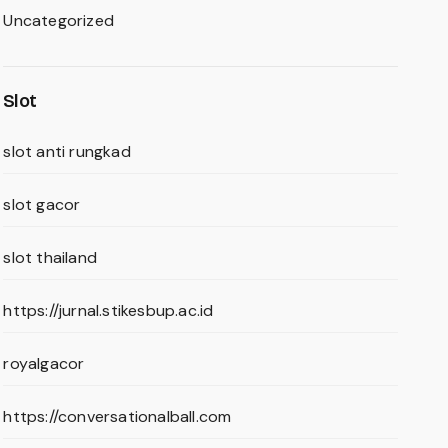
Uncategorized
Slot
slot anti rungkad
slot gacor
slot thailand
https://jurnal.stikesbup.ac.id
royalgacor
https://conversationalball.com