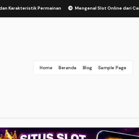
ik Permainan
Mengenal Slot Online dari Cara Bermain hing
Home
Beranda
Blog
Sample Page