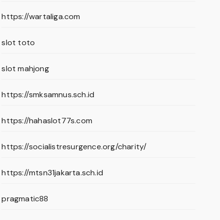
https://wartaliga.com
slot toto
slot mahjong
https://smksamnus.sch.id
https://hahaslot77s.com
https://socialistresurgence.org/charity/
https://mtsn31jakarta.sch.id
pragmatic88