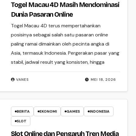
Togel Macau 4D Masih Mendominasi
Dunia Pasaran Online
Togel Macau 4D terus mempertahankan
posisinya sebagai salah satu pasaran online
paling ramai dimainkan oleh pecinta angka di
Asia, termasuk Indonesia. Pergerakan pasar yang
stabil, jadwal result yang konsisten, hingga
VANES
MEI 18, 2026
BERITA
EKONOMI
GAMES
INDONESIA
SLOT
Slot Online dan Pengaruh Tren Media