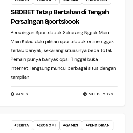
SBOBET Tetap Bertahan di Tengah
Persaingan Sportsbook
Persaingan Sportsbook Sekarang Nggak Main-
Main Kalau dulu pilihan sportsbook online nggak
terlalu banyak, sekarang situasinya beda total.
Pemain punya banyak opsi. Tinggal buka
internet, langsung muncul berbagai situs dengan
tampilan
VANES
MEI 19, 2026
BERITA
EKONOMI
GAMES
PENDIDIKAN