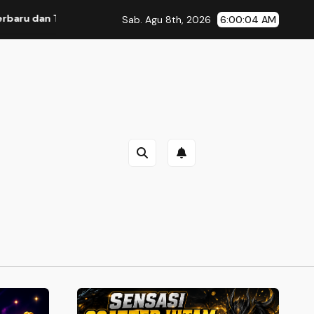
pdate, yang Perlu Diketahui
Sensasi Scatter Hitam Yan
Sab. Agu 8th, 2026
6:00:06 AM
BERITA
GAMES
SLOT