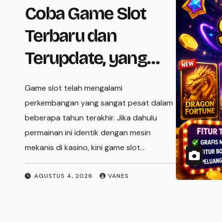
Sensasi Scatter
Hitam Yang Luar
Biasa Fenomena
Menarik Perhatian
Scatter Hitam semakin sering muncul di
kalangan penggemar permainan berbasis
slot. Banyak pemain menganggap simbol
ini sebagai salah satu elemen yang
mampu menghadirkan pengalaman
bermain…
AGUSTUS 7, 2026
VANES