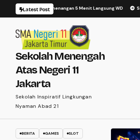
Skip
ahaya Kemenangan 5 Menit Langsung WD
Situs Sportbook
Latest Post
to
content
Sekolah Menengah
Atas Negeri 11
Jakarta
Sekolah Inspiratif Lingkungan
Nyaman Abad 21
BERITA
GAMES
SLOT