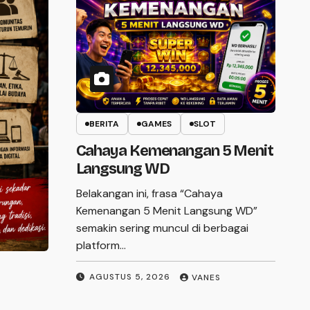
Situs Sportbook
Resmi Terbesar Di
Asia
sektor yang mengalami pertumbuhan
BERITA
GAMES
SLOT
pesat adalah platform sportsbook yang
Cahaya Kemenangan 5 Menit
beroperasi di berbagai negara Asia.
Langsung WD
Kehadiran situs sportsbook resmi menjadi
Belakangan ini, frasa “Cahaya
bagian dari transformasi industri digital,
Kemenangan 5 Menit Langsung WD”
didukung…
semakin sering muncul di berbagai
platform…
AGUSTUS 5, 2026
VANES
AGUSTUS 5, 2026
VANES