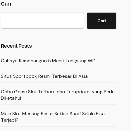
Cari
Cari
Recent Posts
Cahaya Kemenangan 5 Menit Langsung WD
Situs Sportbook Resmi Terbesar Di Asia
Coba Game Slot Terbaru dan Terupdate, yang Perlu
Diketahui
Main Slot Menang Besar Setiap Saat! Selalu Bisa
Terjadi?