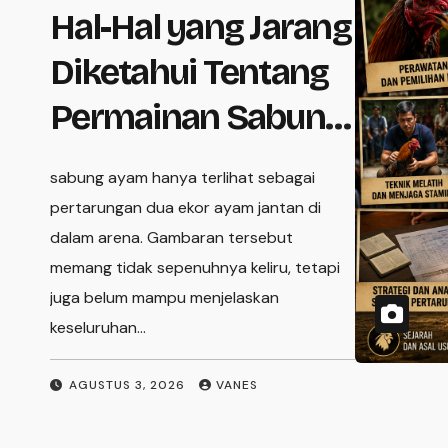
ahaya
emenangan 5
enit Langsung
WD
akangan ini, frasa “Cahaya
menangan 5 Menit Langsung WD”
akin sering muncul di berbagai
tform digital. Ungkapan tersebut
yak ditemukan pada judul konten,
ran langsung,…
AGUSTUS 5, 2026
VANES