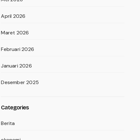
April 2026
Maret 2026
Februari 2026
Januari 2026
Desember 2025
Categories
Berita
ekonomi