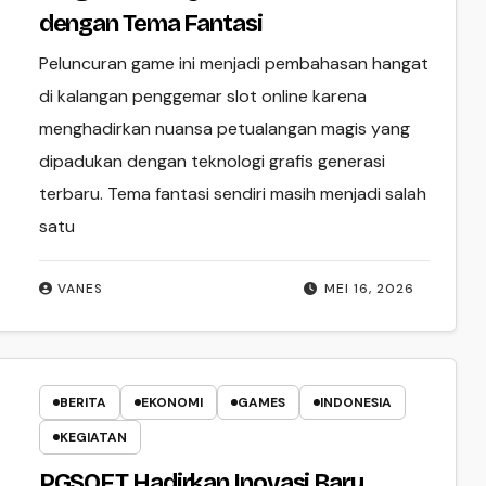
dengan Tema Fantasi
Peluncuran game ini menjadi pembahasan hangat
di kalangan penggemar slot online karena
menghadirkan nuansa petualangan magis yang
dipadukan dengan teknologi grafis generasi
terbaru. Tema fantasi sendiri masih menjadi salah
satu
VANES
MEI 16, 2026
BERITA
EKONOMI
GAMES
INDONESIA
KEGIATAN
PGSOFT Hadirkan Inovasi Baru